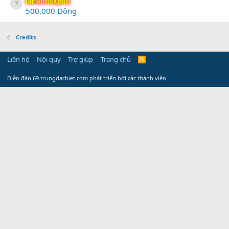
lananh8xpub
500,000 Đồng
Credits
Liên hệ
Nội quy
Trợ giúp
Trang chủ
R
S
S
Diễn đàn 69.trungdacbiet.com phát triển bởi các thành viên