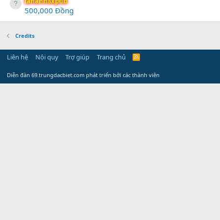
lananh8xpub
500,000 Đồng
Credits
Liên hệ
Nội quy
Trợ giúp
Trang chủ
R
S
S
Diễn đàn 69.trungdacbiet.com phát triển bởi các thành viên