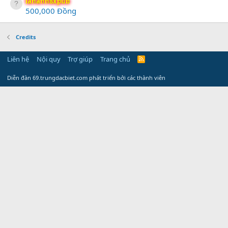
lananh8xpub
500,000 Đồng
Credits
Liên hệ
Nội quy
Trợ giúp
Trang chủ
R
S
S
Diễn đàn 69.trungdacbiet.com phát triển bởi các thành viên