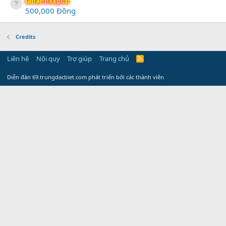
lananh8xpub
500,000 Đồng
Credits
Liên hệ
Nội quy
Trợ giúp
Trang chủ
R
S
S
Diễn đàn 69.trungdacbiet.com phát triển bởi các thành viên