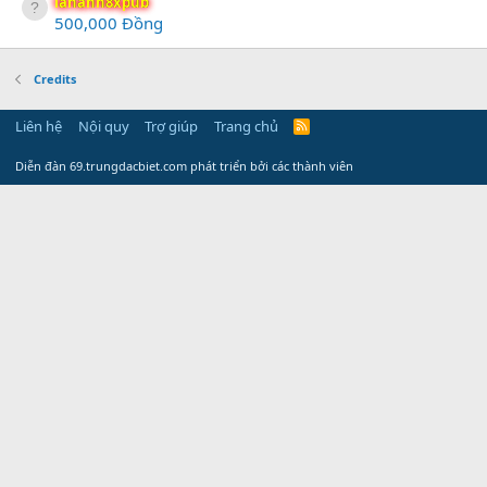
lananh8xpub
500,000 Đồng
Credits
Liên hệ
Nội quy
Trợ giúp
Trang chủ
R
S
S
Diễn đàn 69.trungdacbiet.com phát triển bởi các thành viên