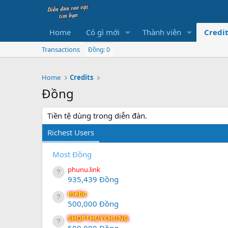
Home
Có gì mới
Thành viên
Credit
Transactions
Đồng: 0
Home
Credits
Đồng
Tiền tệ dùng trong diễn đàn.
Richest Users
Most Đồng
phunu.link
935,439 Đồng
mebo
500,000 Đồng
SHOPTHUYCHUNG