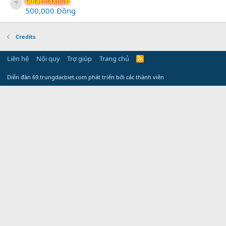
lananh8xpub
500,000 Đồng
Credits
Liên hệ
Nội quy
Trợ giúp
Trang chủ
R
S
S
Diễn đàn 69.trungdacbiet.com phát triển bởi các thành viên