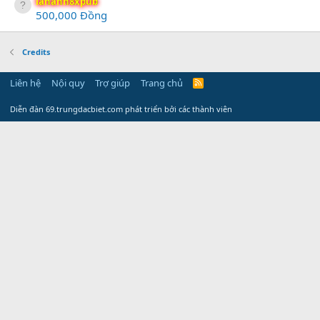
lananh8xpub
500,000 Đồng
Credits
Liên hệ
Nội quy
Trợ giúp
Trang chủ
R
S
S
Diễn đàn 69.trungdacbiet.com phát triển bởi các thành viên