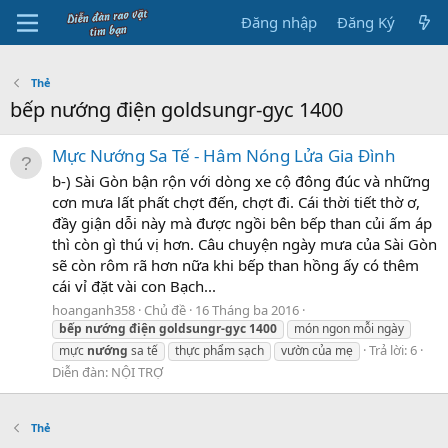
Đăng nhập
Đăng Ký
Thẻ
bếp nướng điện goldsungr-gyc 1400
Mực Nướng Sa Tế - Hâm Nóng Lửa Gia Đình
b-) Sài Gòn bận rộn với dòng xe cộ đông đúc và những
cơn mưa lất phất chợt đến, chợt đi. Cái thời tiết thờ ơ,
đầy giận dỗi này mà được ngồi bên bếp than củi ấm áp
thì còn gì thú vị hơn. Câu chuyện ngày mưa của Sài Gòn
sẽ còn rôm rã hơn nữa khi bếp than hồng ấy có thêm
cái vỉ đặt vài con Bạch...
hoanganh358
Chủ đề
16 Tháng ba 2016
bếp
nướng
điện
goldsungr-gyc
1400
món ngon mỗi ngày
Trả lời: 6
mực
nướng
sa tế
thực phẩm sạch
vườn của mẹ
Diễn đàn:
NỘI TRỢ
Thẻ