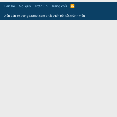
Liên hệ
Nội quy
Trợ giúp
Trang chủ
R
S
S
Diễn đàn 69.trungdacbiet.com phát triển bởi các thành viên