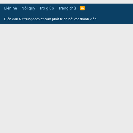
Liên hệ
Nội quy
Trợ giúp
Trang chủ
R
S
S
Diễn đàn 69.trungdacbiet.com phát triển bởi các thành viên