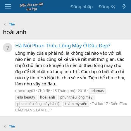
Đăng nhập
Đăng Ký
Thẻ
hoài anh
Hà Nội Phun Thêu Lông Mày Ở Đâu Đẹp?
Lông mày của e phải nói là không cái nào vào với cái
nào nên đi đâu cũng kẻ kẻ vẽ vẽ rất mất thời gian. Các
chị ở chỗ làm có khuyên là nên đi thêu lông mày cho
đẹp để tết nhất nó lung linh 1 tí. Các chị có biết địa chỉ
nào uy tín ở Hà Nội thì chia sẻ e với. Tiện thể cho e hỏi,
làm như vậy có đau...
nhoxquy03
Chủ đề
15 Tháng một 2016
adamas
ella beauty
hoài
anh
phun thêu lông mày
Trả lời: 17
Diễn đàn:
phun thêu lông mày hà nội
thẩm mỹ viện
CẨM NANG LÀM ĐẸP
Thẻ