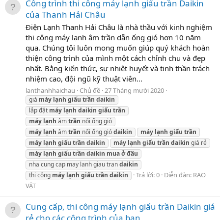
Công trình thi công máy lạnh giấu trần Daikin
của Thanh Hải Châu
Điện Lạnh Thanh Hải Châu là nhà thầu với kinh nghiệm
thi công máy lạnh âm trần dẫn ống gió hơn 10 năm
qua. Chúng tôi luôn mong muốn giúp quý khách hoàn
thiện công trình của mình một cách chỉnh chu và đẹp
nhất. Bằng kiến thức, sự nhiệt huyết và tinh thần trách
nhiệm cao, đội ngũ kỹ thuật viên...
lanthanhhaichau
Chủ đề
27 Tháng mười 2020
giá
máy
lạnh
giấu
trần
daikin
lắp đặt
máy
lạnh
daikin
giấu
trần
máy
lạnh
âm
trần
nối ống gió
máy
lạnh
âm
trần
nối ống gió
daikin
máy
lạnh
giấu
trần
máy
lạnh
giấu
trần
daikin
máy
lạnh
giấu
trần
daikin
giá rẻ
máy
lạnh
giấu
trần
daikin
mua
ở
đâu
nha cung cap may lanh giau tran
daikin
Trả lời: 0
Diễn đàn:
RAO
thi công
máy
lạnh
giấu
trần
daikin
VẶT
Cung cấp, thi công máy lạnh giấu trần Daikin giá
rẻ cho các công trình của bạn