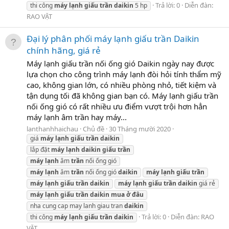
Trả lời: 0
Diễn đàn:
thi công
máy
lạnh
giấu
trần
daikin
5 hp
RAO VẶT
Đại lý phân phối máy lạnh giấu trần Daikin
chính hãng, giá rẻ
Máy lạnh giấu trần nối ống gió Daikin ngày nay được
lựa chọn cho công trình máy lạnh đòi hỏi tính thẩm mỹ
cao, không gian lớn, có nhiều phòng nhỏ, tiết kiệm và
tận dụng tối đã không gian bạn có. Máy lạnh giấu trần
nối ống gió có rất nhiều ưu điểm vượt trội hơn hẳn
máy lạnh âm trần hay máy...
lanthanhhaichau
Chủ đề
30 Tháng mười 2020
giá
máy
lạnh
giấu
trần
daikin
lắp đặt
máy
lạnh
daikin
giấu
trần
máy
lạnh
âm
trần
nối ống gió
máy
lạnh
âm
trần
nối ống gió
daikin
máy
lạnh
giấu
trần
máy
lạnh
giấu
trần
daikin
máy
lạnh
giấu
trần
daikin
giá rẻ
máy
lạnh
giấu
trần
daikin
mua
ở
đâu
nha cung cap may lanh giau tran
daikin
Trả lời: 0
Diễn đàn:
RAO
thi công
máy
lạnh
giấu
trần
daikin
VẶT