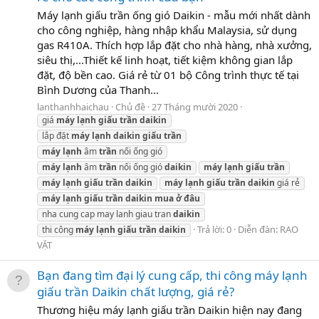
Máy lạnh giấu trần ống gió Daikin - mẫu mới nhất dành
cho công nghiệp, hàng nhập khẩu Malaysia, sử dụng
gas R410A. Thích hợp lắp đặt cho nhà hàng, nhà xưởng,
siêu thị,...Thiết kế linh hoạt, tiết kiệm không gian lắp
đặt, độ bền cao. Giá rẻ từ 01 bộ Công trình thực tế tại
Bình Dương của Thanh...
lanthanhhaichau
Chủ đề
27 Tháng mười 2020
giá
máy
lạnh
giấu
trần
daikin
lắp đặt
máy
lạnh
daikin
giấu
trần
máy
lạnh
âm
trần
nối ống gió
máy
lạnh
âm
trần
nối ống gió
daikin
máy
lạnh
giấu
trần
máy
lạnh
giấu
trần
daikin
máy
lạnh
giấu
trần
daikin
giá rẻ
máy
lạnh
giấu
trần
daikin
mua
ở
đâu
nha cung cap may lanh giau tran
daikin
Trả lời: 0
Diễn đàn:
RAO
thi công
máy
lạnh
giấu
trần
daikin
VẶT
Bạn đang tìm đại lý cung cấp, thi công máy lạnh
giấu trần Daikin chất lượng, giá rẻ?
Thương hiệu máy lạnh giấu trần Daikin hiện nay đang