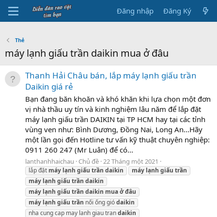
Đăng nhập
Đăng Ký
Thẻ
máy lạnh giấu trần daikin mua ở đâu
Thanh Hải Châu bán, lắp máy lạnh giấu trần
Daikin giá rẻ
Bạn đang băn khoăn và khó khăn khi lựa chọn một đơn
vị nhà thầu uy tín và kinh nghiệm lâu năm để lắp đặt
máy lạnh giấu trần DAIKIN tại TP HCM hay tại các tỉnh
vùng ven như: Bình Dương, Đồng Nai, Long An...Hãy
một lần gọi đến Hotline tư vấn kỹ thuật chuyên nghiệp:
0911 260 247 (Mr Luân) để có...
lanthanhhaichau
Chủ đề
22 Tháng một 2021
lắp đặt
máy
lạnh
giấu
trần
daikin
máy
lạnh
giấu
trần
máy
lạnh
giấu
trần
daikin
máy
lạnh
giấu
trần
daikin
mua
ở
đâu
máy
lạnh
giấu
trần
nối ống gió
daikin
nha cung cap may lanh giau tran
daikin