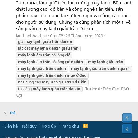
“làm mưa, làm gió” trên thị trường máy lạnh. Bên cạnh
chất lượng cao, độ bền và công nghệ tiên tiến, sản
phẩm này còn mang lại sự tiện nghi và đẳng cấp hơn
cho người sử dụng. Chúng ta cùng phân tích một tí về
sản phẩm máy lạnh giấu trần Daikin...
lanthanhhaichau
Chủ đề
26 Tháng mười 2020
giá
máy
lạnh
giấu
trần
daikin
lắp đặt
máy
lạnh
daikin
giấu
trần
máy
lạnh
âm
trần
nối ống gió
máy
lạnh
âm
trần
nối ống gió
daikin
máy
lạnh
giấu
trần
máy
lạnh
giấu
trần
daikin
máy
lạnh
giấu
trần
daikin
giá rẻ
máy
lạnh
giấu
trần
daikin
mua
ở
đâu
nha cung cap may lanh giau tran
daikin
Trả lời: 0
Diễn đàn:
RAO
thi công
máy
lạnh
giấu
trần
daikin
VẶT
Thẻ
Bên 
Liên hệ
Nội quy
Trợ giúp
Trang chủ
R
Bot
S
S
Diễn đàn 69.trungdacbiet.com phát triển bởi các thành viên