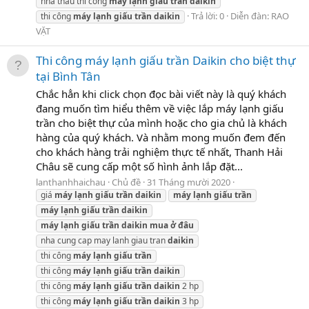
nhà thầu thi công
máy
lạnh
giấu
trần
daikin
Trả lời: 0
Diễn đàn:
RAO
thi công
máy
lạnh
giấu
trần
daikin
VẶT
Thi công máy lạnh giấu trần Daikin cho biệt thự
tại Bình Tân
Chắc hẳn khi click chọn đọc bài viết này là quý khách
đang muốn tìm hiểu thêm về việc lắp máy lạnh giấu
trần cho biệt thự của mình hoặc cho gia chủ là khách
hàng của quý khách. Và nhằm mong muốn đem đến
cho khách hàng trải nghiệm thực tế nhất, Thanh Hải
Châu sẽ cung cấp một số hình ảnh lắp đặt...
lanthanhhaichau
Chủ đề
31 Tháng mười 2020
giá
máy
lạnh
giấu
trần
daikin
máy
lạnh
giấu
trần
máy
lạnh
giấu
trần
daikin
máy
lạnh
giấu
trần
daikin
mua
ở
đâu
nha cung cap may lanh giau tran
daikin
thi công
máy
lạnh
giấu
trần
thi công
máy
lạnh
giấu
trần
daikin
thi công
máy
lạnh
giấu
trần
daikin
2 hp
thi công
máy
lạnh
giấu
trần
daikin
3 hp