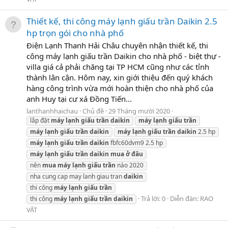
Thiết kế, thi công máy lạnh giấu trần Daikin 2.5
hp trọn gói cho nhà phố
Điện Lạnh Thanh Hải Châu chuyên nhận thiết kế, thi
công máy lạnh giấu trần Daikin cho nhà phố - biệt thự -
villa giá cả phải chăng tại TP HCM cũng như các tỉnh
thành lân cận. Hôm nay, xin giới thiệu đến quý khách
hàng công trình vừa mới hoàn thiện cho nhà phố của
anh Huy tại cư xá Đồng Tiến...
lanthanhhaichau
Chủ đề
29 Tháng mười 2020
lắp đặt
máy
lạnh
giấu
trần
daikin
máy
lạnh
giấu
trần
máy
lạnh
giấu
trần
daikin
máy
lạnh
giấu
trần
daikin
2.5 hp
máy
lạnh
giấu
trần
daikin
fbfc60dvm9 2.5 hp
máy
lạnh
giấu
trần
daikin
mua
ở
đâu
nên
mua
máy
lạnh
giấu
trần
nào 2020
nha cung cap may lanh giau tran
daikin
thi công
máy
lạnh
giấu
trần
Trả lời: 0
Diễn đàn:
RAO
thi công
máy
lạnh
giấu
trần
daikin
VẶT