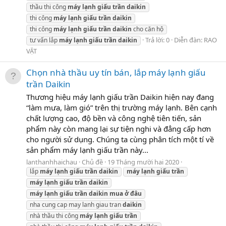
thầu thi công
máy
lạnh
giấu
trần
daikin
thi công
máy
lạnh
giấu
trần
daikin
thi công
máy
lạnh
giấu
trần
daikin
cho căn hộ
Trả lời: 0
Diễn đàn:
RAO
tư vấn lắp
máy
lạnh
giấu
trần
daikin
VẶT
Chọn nhà thầu uy tín bán, lắp máy lạnh giấu
trần Daikin
Thương hiệu máy lạnh giấu trần Daikin hiện nay đang
“làm mưa, làm gió” trên thị trường máy lạnh. Bên cạnh
chất lượng cao, độ bền và công nghệ tiên tiến, sản
phẩm này còn mang lại sự tiện nghi và đẳng cấp hơn
cho người sử dụng. Chúng ta cùng phân tích một tí về
sản phẩm máy lạnh giấu trần này...
lanthanhhaichau
Chủ đề
19 Tháng mười hai 2020
lắp
máy
lạnh
giấu
trần
daikin
máy
lạnh
giấu
trần
máy
lạnh
giấu
trần
daikin
máy
lạnh
giấu
trần
daikin
mua
ở
đâu
nha cung cap may lanh giau tran
daikin
nhà thầu thi công
máy
lạnh
giấu
trần