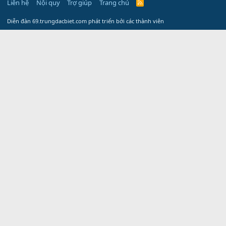
Liên hệ
Nội quy
Trợ giúp
Trang chủ
R
S
S
Diễn đàn 69.trungdacbiet.com phát triển bởi các thành viên