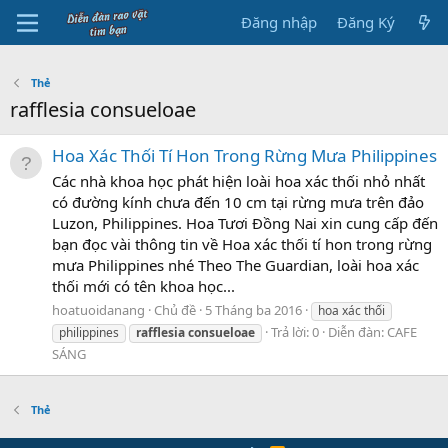
Đăng nhập
Đăng Ký
Thẻ
rafflesia consueloae
Hoa Xác Thối Tí Hon Trong Rừng Mưa Philippines
Các nhà khoa học phát hiện loài hoa xác thối nhỏ nhất
có đường kính chưa đến 10 cm tại rừng mưa trên đảo
Luzon, Philippines. Hoa Tươi Đồng Nai xin cung cấp đến
bạn đọc vài thông tin về Hoa xác thối tí hon trong rừng
mưa Philippines nhé Theo The Guardian, loài hoa xác
thối mới có tên khoa học...
hoatuoidanang
Chủ đề
5 Tháng ba 2016
hoa xác thối
Trả lời: 0
Diễn đàn:
CAFE
philippines
rafflesia
consueloae
SÁNG
Thẻ