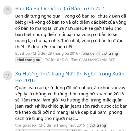
Bạn Đã Biết Về Vòng Cổ Bản To Chưa ?
Bạn đã từng nghe qua " Vòng cổ bản to" chưa ? Bạn đã
biết gì về vòng cổ bản to và các điểm đặc biệt của vòng
cổ bản to mang lại chưa ? BYSSHOP sẽ giới thiệu cho
bạn biết những điểm nổi bật mà vòng cổ bản to sẽ
mang lại cho bạn nhé. Thứ nhất, vòng cổ bản to được
thiết kế dựa trên các họa tiết...
Bysshop
Chủ đề
29 Tháng ba 2016
phụ kiện
thời
trang
Trả lời: 0
Diễn đàn:
CẨM NANG LÀM ĐẸP
thoi
trang
nu
Xu Hướng Thời Trang Nữ “lên Ngôi” Trong Xuân
Hè 2016
Quần jean rách, sử dụng đồ bèo nhún, áo khoe vai váy
xếp ly là những xu hướng thời trang nữ xuân hè 2016
sẽ “làm mưa, làm gió” Xu hướng thời trang mặc quần
jean rách Nhiều chiếc quần jeans sờn rách được các bạn
trẻ theo đuổi bởi nó mang lại vẻ đẹp bụi bặm, phong
cách trẻ trung cho người mặc...
trangdadep
Chủ đề
9 Tháng một 2016
thời
trang