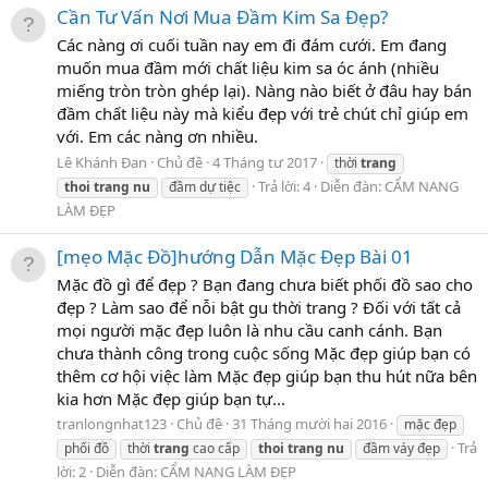
Cần Tư Vấn Nơi Mua Đầm Kim Sa Đẹp?
Các nàng ơi cuối tuần nay em đi đám cưới. Em đang
muốn mua đầm mới chất liệu kim sa óc ánh (nhiều
miếng tròn tròn ghép lại). Nàng nào biết ở đâu hay bán
đầm chất liệu này mà kiểu đẹp với trẻ chút chỉ giúp em
với. Em các nàng ơn nhiều.
Lê Khánh Đan
Chủ đề
4 Tháng tư 2017
thời
trang
Trả lời: 4
Diễn đàn:
CẨM NANG
thoi
trang
nu
đầm dự tiệc
LÀM ĐẸP
[mẹo Mặc Đồ]hướng Dẫn Mặc Đẹp Bài 01
Mặc đồ gì để đẹp ? Bạn đang chưa biết phối đồ sao cho
đẹp ? Làm sao để nỗi bật gu thời trang ? Đối với tất cả
mọi người mặc đẹp luôn là nhu cầu canh cánh. Bạn
chưa thành công trong cuộc sống Mặc đẹp giúp bạn có
thêm cơ hội việc làm Mặc đẹp giúp bạn thu hút nữa bên
kia hơn Mặc đẹp giúp bạn tự...
tranlongnhat123
Chủ đề
31 Tháng mười hai 2016
mặc đẹp
Trả
phối đồ
thời
trang
cao cấp
thoi
trang
nu
đầm váy đẹp
lời: 2
Diễn đàn:
CẨM NANG LÀM ĐẸP