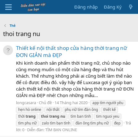
Đăng nhập
Đăng Ký
Thẻ
thoi trang nu
Thiết kế nội thất shop cửa hàng thời trang nữ
ĐƠN GIẢN mà ĐẸP
Khi kinh doanh sản phẩm thời trang nữ, chủ shop nào
cũng mong muốn có một cửa hàng đẹp và thu hút
khách. Thế nhưng không phải ai cũng biết làm thế nào
để có được điều đó. vậy hãy để Luxcasa gợi ý giúp bạn
cách thiết kế nội thất shop cửa hàng thời trang nữ ĐƠN
GIẢN mà ĐẸP nhé! Chọn những mẫu...
longcasara
Chủ đề
14 Tháng hai 2020
app tìm người yêu
hẹn hò online
nội thất
phụ nữ tìm đàn ông
thiết kế
thời
trang
thoi
trang
nu
tìm ban tình
tim nguoi yeu
Trả
tìm phụ nữ
zalo tìm bạn tình
đàn ông tìm phụ nữ
đẹp
lời: 0
Diễn đàn:
TÌM BẠN ONLINE