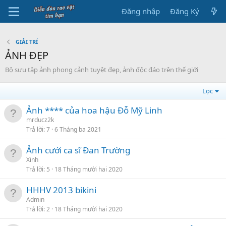
Đăng nhập
Đăng Ký
GIẢI TRÍ
ẢNH ĐẸP
Bộ sưu tập ảnh phong cảnh tuyệt đẹp, ảnh độc đáo trên thế giới
Lọc
Ảnh **** của hoa hậu Đỗ Mỹ Linh
mrducz2k
Trả lời
7
6 Tháng ba 2021
Ảnh cưới ca sĩ Đan Trường
Xinh
Trả lời
5
18 Tháng mười hai 2020
HHHV 2013 bikini
Admin
Trả lời
2
18 Tháng mười hai 2020