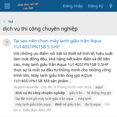
Đăng nhập
Đăng Ký
Thẻ
dịch vụ thi công chuyên nghiệp
Tại sao nên chọn máy lạnh giấu trần Aqua
1U140S1PN1SB 5.5HP
Với những ưu điểm nổi bật từ thiết kế tinh tế, hiệu suất
làm mát đồng đều, khả năng tiết kiệm điện và độ bền
cao, máy lạnh giấu trần Aqua 1U140S1PN1SB 5.5HP
thực sự là một sự đầu tư thông minh cho những công
trình lớn. Máy lạnh giấu trần ống gió AQUA
1U140S1PN1SB Mã sản phẩm...
duyentrieuan99
Chủ đề
6 Tháng mười một 2024
aqua
dịch
vụ
thi
công
chuyên
nghiệp
giấu trần
hệ thống ống gió
lắp đặt trọn gói máy lạnh giấu trần aqua
máy lạnh
Trả
máy lạnh giấu trần aqua
thi
ết kế giấu trần
đại lý aqua
lời: 0
Diễn đàn:
RAO VẶT