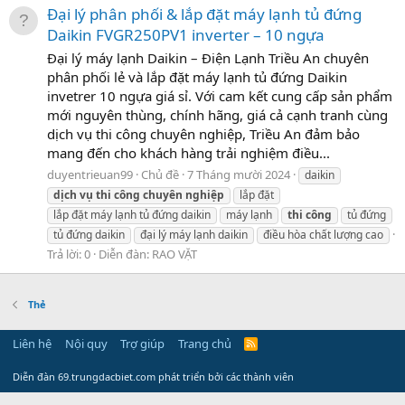
Đại lý phân phối & lắp đặt máy lạnh tủ đứng
Daikin FVGR250PV1 inverter – 10 ngựa
Đại lý máy lạnh Daikin – Điện Lạnh Triều An chuyên
phân phối lẻ và lắp đặt máy lạnh tủ đứng Daikin
invetrer 10 ngựa giá sỉ. Với cam kết cung cấp sản phẩm
mới nguyên thùng, chính hãng, giá cả cạnh tranh cùng
dịch vụ thi công chuyên nghiệp, Triều An đảm bảo
mang đến cho khách hàng trải nghiệm điều...
duyentrieuan99
Chủ đề
7 Tháng mười 2024
daikin
dịch
vụ
thi
công
chuyên
nghiệp
lắp đặt
lắp đặt máy lạnh tủ đứng daikin
máy lạnh
thi
công
tủ đứng
tủ đứng daikin
đại lý máy lạnh daikin
điều hòa chất lượng cao
Trả lời: 0
Diễn đàn:
RAO VẶT
Thẻ
Liên hệ
Nội quy
Trợ giúp
Trang chủ
R
S
S
Diễn đàn 69.trungdacbiet.com phát triển bởi các thành viên