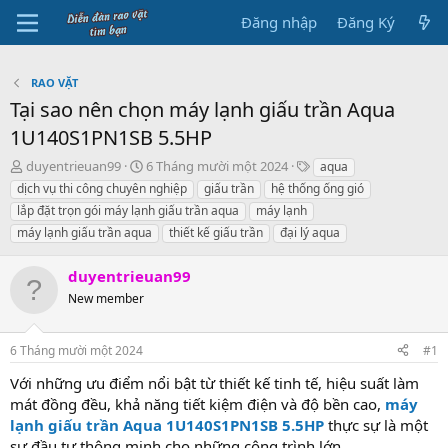
Đăng nhập
Đăng Ký
RAO VẶT
Tại sao nên chọn máy lạnh giấu trần Aqua
1U140S1PN1SB 5.5HP
B
N
T
duyentrieuan99
6 Tháng mười một 2024
aqua
ắ
g
h
dịch vụ thi công chuyên nghiệp
giấu trần
hệ thống ống gió
t
à
ẻ
lắp đặt trọn gói máy lạnh giấu trần aqua
máy lạnh
đ
y
máy lạnh giấu trần aqua
thiết kế giấu trần
đại lý aqua
ầ
b
u
ắ
t
duyentrieuan99
đ
New member
ầ
u
6 Tháng mười một 2024
#1
Với những ưu điểm nổi bật từ thiết kế tinh tế, hiệu suất làm
mát đồng đều, khả năng tiết kiệm điện và độ bền cao,
máy
lạnh giấu trần Aqua 1U140S1PN1SB 5.5HP
thực sự là một
sự đầu tư thông minh cho những công trình lớn.