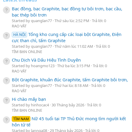
Bạc đồng, bạc Graphite, bạc đồng tự bôi trơn, bạc cầu,
bạc thép bôi trơn
Started by quanglan77
Thứ sáu lúc 2:52 PM
Trả lời: 0
RAO VẶT
Tổng kho cung cấp các loại bột Graphite, Điện
HÀ NỘI
cực than chì, tấm Graphite
Started by quanglan77
Thứ năm lúc 11:02 AM
Trả lời: 0
TÌM BẠN ONLINE
Chu Dịch Và Dấu Hiệu Tình Duyên
Started by hoangmo123
Thứ ba lúc 3:15 PM
Trả lời: 0
RAO VẶT
Bột Graphite, khuân đúc Graphite, tấm Graphite bôi trơn,
Started by quanglan77
Thứ hai lúc 8:18 AM
Trả lời: 0
RAO VẶT
Hi chào mấy bạn
Started by hinhocac4
30 Tháng bảy 2026
Trả lời: 0
TÌM BẠN ONLINE
Nữ 45 tuổi tại TP Thủ Đức mong tìm người kết
TÌM NAM
hôn tử tế
Started by lannga08
29 Tháng bảy 2026
Trả lời: 0