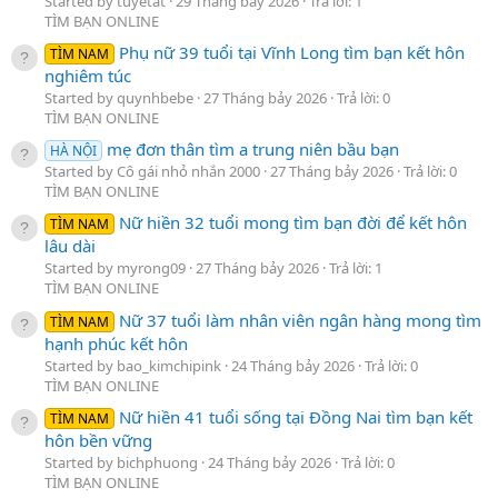
Started by tuyetat
29 Tháng bảy 2026
Trả lời: 1
TÌM BẠN ONLINE
Phụ nữ 39 tuổi tại Vĩnh Long tìm bạn kết hôn
TÌM NAM
nghiêm túc
Started by quynhbebe
27 Tháng bảy 2026
Trả lời: 0
TÌM BẠN ONLINE
mẹ đơn thân tìm a trung niên bầu bạn
HÀ NỘI
Started by Cô gái nhỏ nhắn 2000
27 Tháng bảy 2026
Trả lời: 0
TÌM BẠN ONLINE
Nữ hiền 32 tuổi mong tìm bạn đời để kết hôn
TÌM NAM
lâu dài
Started by myrong09
27 Tháng bảy 2026
Trả lời: 1
TÌM BẠN ONLINE
Nữ 37 tuổi làm nhân viên ngân hàng mong tìm
TÌM NAM
hạnh phúc kết hôn
Started by bao_kimchipink
24 Tháng bảy 2026
Trả lời: 0
TÌM BẠN ONLINE
Nữ hiền 41 tuổi sống tại Đồng Nai tìm bạn kết
TÌM NAM
hôn bền vững
Started by bichphuong
24 Tháng bảy 2026
Trả lời: 0
TÌM BẠN ONLINE