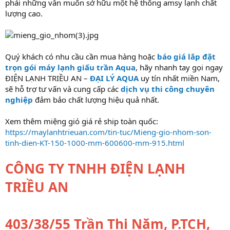
phải những vẫn muốn sở hữu một hệ thống amsy lạnh chất
lượng cao.
Quý khách có nhu cầu cần mua hàng hoặc
báo giá lắp đặt
trọn gói máy lạnh giấu trần Aqua
, hãy nhanh tay gọi ngay
ĐIỆN LẠNH TRIỀU AN –
ĐẠI LÝ AQUA
uy tín nhất miền Nam,
sẽ hỗ trợ tư vấn và cung cấp các
dịch vụ thi công chuyên
nghiệp
đảm bảo chất lượng hiệu quả nhất.
Xem thêm miệng gió giá rẻ ship toàn quốc:
https://maylanhtrieuan.com/tin-tuc/Mieng-gio-nhom-son-
tinh-dien-KT-150-1000-mm-600600-mm-915.html
CÔNG TY TNHH ĐIỆN LẠNH
TRIỀU AN
403/38/55 Trần Thị Năm, P.TCH,