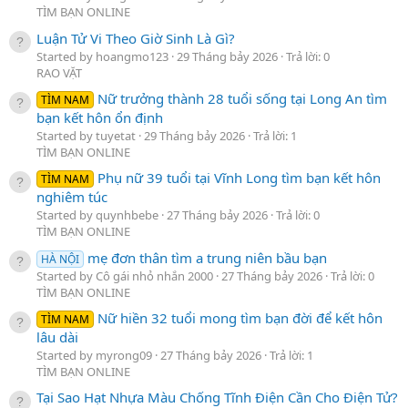
TÌM BẠN ONLINE
Luận Tử Vi Theo Giờ Sinh Là Gì?
Started by hoangmo123
29 Tháng bảy 2026
Trả lời: 0
RAO VẶT
Nữ trưởng thành 28 tuổi sống tại Long An tìm
TÌM NAM
bạn kết hôn ổn định
Started by tuyetat
29 Tháng bảy 2026
Trả lời: 1
TÌM BẠN ONLINE
Phụ nữ 39 tuổi tại Vĩnh Long tìm bạn kết hôn
TÌM NAM
nghiêm túc
Started by quynhbebe
27 Tháng bảy 2026
Trả lời: 0
TÌM BẠN ONLINE
mẹ đơn thân tìm a trung niên bầu bạn
HÀ NỘI
Started by Cô gái nhỏ nhắn 2000
27 Tháng bảy 2026
Trả lời: 0
TÌM BẠN ONLINE
Nữ hiền 32 tuổi mong tìm bạn đời để kết hôn
TÌM NAM
lâu dài
Started by myrong09
27 Tháng bảy 2026
Trả lời: 1
TÌM BẠN ONLINE
Tại Sao Hạt Nhựa Màu Chống Tĩnh Điện Cần Cho Điện Tử?