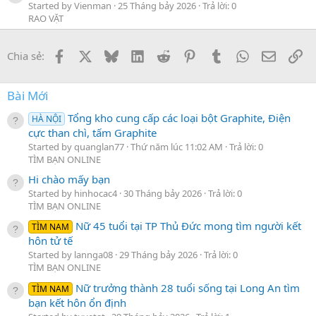
Started by Vienman
25 Tháng bảy 2026
Trả lời: 0
RAO VẶT
Facebook
X
Bluesky
LinkedIn
Reddit
Pinterest
Tumblr
WhatsApp
Email
Li
Chia sẻ:
Bài Mới
Tổng kho cung cấp các loại bột Graphite, Điện
HÀ NỘI
cực than chì, tấm Graphite
Started by quanglan77
Thứ năm lúc 11:02 AM
Trả lời: 0
TÌM BẠN ONLINE
Hi chào mấy bạn
Started by hinhocac4
30 Tháng bảy 2026
Trả lời: 0
TÌM BẠN ONLINE
Nữ 45 tuổi tại TP Thủ Đức mong tìm người kết
TÌM NAM
hôn tử tế
Started by lannga08
29 Tháng bảy 2026
Trả lời: 0
TÌM BẠN ONLINE
Nữ trưởng thành 28 tuổi sống tại Long An tìm
TÌM NAM
bạn kết hôn ổn định