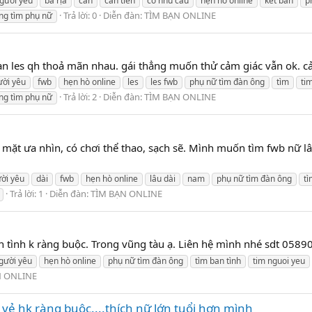
gười yêu
bà rịa
cần
cần tiền
có nhu cầu
hẹn hò online
ket ban
p
Trả lời: 0
Diễn đàn:
TÌM BẠN ONLINE
ng tìm phụ nữ
ạn les qh thoả mãn nhau. gái thẳng muốn thử cảm giác vẫn ok.
ười yêu
fwb
hẹn hò online
les
les fwb
phụ nữ tìm đàn ông
tìm
ti
Trả lời: 2
Diễn đàn:
TÌM BẠN ONLINE
ng tìm phụ nữ
mặt ưa nhìn, có chơi thể thao, sạch sẽ. Mình muốn tìm fwb nữ lâ
ời yêu
dài
fwb
hẹn hò online
lâu dài
nam
phụ nữ tìm đàn ông
tì
Trả lời: 1
Diễn đàn:
TÌM BẠN ONLINE
 tình k ràng buộc. Trong vũng tàu ạ. Liên hệ mình nhé sdt 058
gười yêu
hẹn hò online
phụ nữ tìm đàn ông
tìm ban tình
tim nguoi yeu
N ONLINE
i vẻ hk ràng buộc....thích nữ lớn tuổi hơn mình