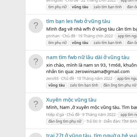
app tìm n
tìm phụ nữ
vũng
tàu
zalo tìm bạn tình
đàn ô
tìm bạn les fwb ở vũng tàu
Mình đag về nhà wfh ở vũng tàu cần tìm b
ptnhan
Chủ đề
19 Tháng chín 2022
app tìm ng
tìm phụ nữ
vũng
tàu
zalo tìm bạn tình
đàn ô
nam tìm fwb nữ lâu dài ở vũng tàu
xin chào, mình là nam sn 93, 1m68, khuôn 
nhắn tin qua: zerowinsama@gmail.com
zero93
Chủ đề
10 Tháng năm 2022
app tìm ngư
vũng
tàu
zalo tìm bạn tình
đàn ông tìm phụ nữ
Xuyên mộc vũng tàu
Mình, Nam ,ở xuyên mộc vũng tàu. Tìm bạn
Hiệp sĩ gà
Chủ đề
9 Tháng năm 2022
app tìm n
Trả lời: 0
Diễn đàn:
TÌM BẠ
đàn ông tìm phụ nữ
trai 27t ở vũng tàu. tìm nguờ q.hệ vu