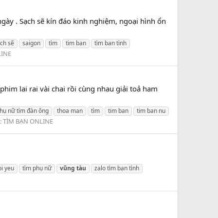
 ngày . Sạch sẽ kín đáo kinh nghiệm, ngoại hình ổn
ch sẽ
saigon
tìm
tim ban
tìm ban tình
LINE
him lai rai vài chai rồi cùng nhau giải toả ham
hụ nữ tìm đàn ông
thoa man
tìm
tim ban
tim ban nu
:
TÌM BẠN ONLINE
oi yeu
tìm phụ nữ
vũng
tàu
zalo tìm bạn tình