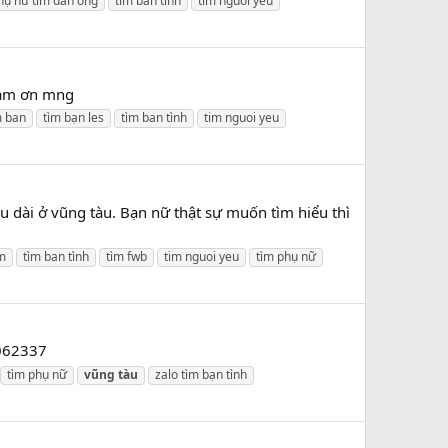
hụ nữ tìm đàn ông
tìm ban tình
tim nguoi yeu
 cảm ơn mng
m ban
tìm bạn les
tìm ban tình
tim nguoi yeu
u dài ở vũng tàu. Bạn nữ thật sự muốn tìm hiểu thì
m
tìm ban tình
tìm fwb
tim nguoi yeu
tìm phụ nữ
9062337
tìm phụ nữ
vũng
tàu
zalo tìm bạn tình