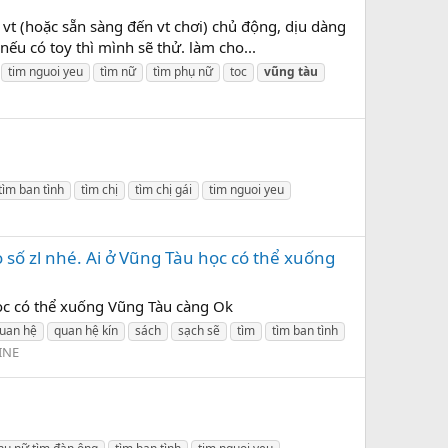
 vt (hoặc sẵn sàng đến vt chơi) chủ động, dịu dàng
u có toy thì mình sẽ thử. làm cho...
tim nguoi yeu
tìm nữ
tìm phụ nữ
toc
vũng
tàu
tìm ban tình
tìm chị
tìm chị gái
tim nguoi yeu
số zl nhé. Ai ở Vũng Tàu học có thể xuống
ọc có thể xuống Vũng Tàu càng Ok
uan hệ
quan hệ kín
sách
sạch sẽ
tìm
tìm ban tình
INE