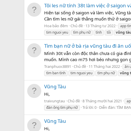
Tôi les nữ tính 38t làm việc ở saigon 
Hiện tại sống ở saigon và làm việc, Vũng t
Cần tìm les nữ gái thẳng muốn thử ở saigon
Hoa bảo đêm
Chủ đề
13 Tháng tư 2022
app tì
tim nguoi yeu
tìm phụ nữ
tình
tỏi
vũng
tà
Tìm bạn nữ ở bà rịa vũng tàu đi ăn 
Mình 30t vẫn còn độc thân chưa có gia đình
muốn. Mình cao m75 hơi béo nhưng gọn gà
Tranphuoc8891
Chủ đề
11 Tháng hai 2022
ăn 
tìm ban tình
tim nguoi yeu
tìm phụ nữ
vũng
Vũng Tàu
Hi,
traivungtau
Chủ đề
8 Tháng mười hai 2021
ap
Trả lời: 0
Diễn đàn:
TÌM BẠ
đàn ông tìm phụ nữ
Vũng Tàu
Hi,