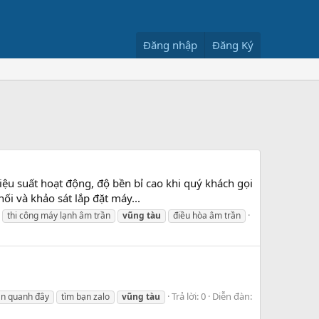
Đăng nhập
Đăng Ký
iệu suất hoạt động, độ bền bỉ cao khi quý khách gọi
ối và khảo sát lắp đặt máy...
thi công máy lạnh âm trần
vũng
tàu
điều hòa âm trần
Trả lời: 0
Diễn đàn:
ạn quanh đây
tìm bạn zalo
vũng
tàu