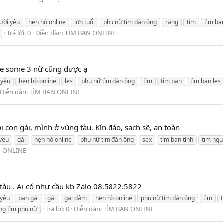
ười yêu
hẹn hò online
lớn tuổi
phụ nữ tìm đàn ông
răng
tìm
tìm ba
Trả lời: 0
Diễn đàn:
TÌM BẠN ONLINE
ree some 3 nữ cũng được ạ
 yêu
hẹn hò online
les
phụ nữ tìm đàn ông
tìm
tim ban
tìm bạn les
Diễn đàn:
TÌM BẠN ONLINE
i con gái, mình ở vũng tàu. Kín đáo, sạch sẽ, an toàn
 yêu
gái
hẹn hò online
phụ nữ tìm đàn ông
sex
tìm ban tình
tim ngu
N ONLINE
tàu . Ai có như cầu kb Zalo 08.5822.5822
 yêu
bạn gái
gái
gai dâm
hẹn hò online
phụ nữ tìm đàn ông
tìm
Trả lời: 0
Diễn đàn:
TÌM BẠN ONLINE
ng tìm phụ nữ