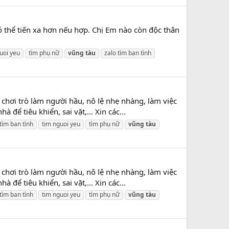
 thể tiến xa hơn nếu hợp. Chị Em nào còn độc thân
uoi yeu
tìm phụ nữ
vũng
tàu
zalo tìm bạn tình
chơi trò làm người hầu, nô lệ nhẹ nhàng, làm việc
ể tiêu khiển, sai vặt,... Xin các...
tìm ban tình
tim nguoi yeu
tìm phụ nữ
vũng
tàu
chơi trò làm người hầu, nô lệ nhẹ nhàng, làm việc
ể tiêu khiển, sai vặt,... Xin các...
tìm ban tình
tim nguoi yeu
tìm phụ nữ
vũng
tàu