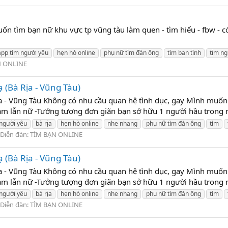
n tìm bạn nữ khu vực tp vũng tàu làm quen - tìm hiểu - fbw - có
app tìm người yêu
hẹn hò online
phụ nữ tìm đàn ông
tìm ban tình
tim ng
N ONLINE
 (Bà Rịa - Vũng Tàu)
ịa - Vũng Tàu Không có nhu cầu quan hệ tình dục, gay Mình muốn 
am lẫn nữ -Tưởng tượng đơn giãn bạn sở hữu 1 người hầu trong nhà đ
 người yêu
bà rịa
hẹn hò online
nhe nhang
phụ nữ tìm đàn ông
tìm
Diễn đàn:
TÌM BẠN ONLINE
 (Bà Rịa - Vũng Tàu)
ịa - Vũng Tàu Không có nhu cầu quan hệ tình dục, gay Mình muốn 
am lẫn nữ -Tưởng tượng đơn giãn bạn sở hữu 1 người hầu trong nhà đ
 người yêu
bà rịa
hẹn hò online
nhe nhang
phụ nữ tìm đàn ông
tìm
Diễn đàn:
TÌM BẠN ONLINE