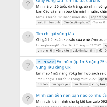
Only vũng tàu - tìm nữ tóc dài ons
Mình là bi, 26 tuổi, da trắng, ưa nhìn, vò
ban đầu và mạnh bạo khi mình muốn, chăm s
Mimii
Chủ đề
12 Tháng mười 2022
app tìm ngư
Trả lời: 0
zalo tìm bạn tình
đàn ông tìm phụ nữ
Tìm chị gái vũng tàu
Chị gái hồi xuân kb zalo của e nè @mrtru
Hoangtruong94
Chủ đề
2 Tháng mười 2022
a
tìm phụ nữ
vũng
tàu
zalo tìm bạn tình
đàn ô
Em nữ mập 1m5 nặng 75kg t
MIỀN NAM
Vũng Tàu càng Ok
Em mập 1m5 nặng 75kg tìm fwb sạch sẽ qua
TranTuongVi
Chủ đề
2 Tháng mười 2022
app t
tìm fwb
tim nguoi yeu
tìm phụ nữ
vũng
tàu
Mình cần tiền nên bạn nào có nhu cầ
Mình cần tiền mình cho bj kết bạn zalo 0
Binhgold
Chủ đề
22 Tháng chín 2022