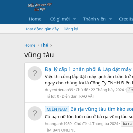
Home
Có gì mới
Thành viên
Credit
Hoạt động gần đây
Đăng ký
Home
Thẻ
vũng tàu
Đại lý cấp 1 phân phối & Lắp đặt máy
Việc thi công lắp đặt máy lạnh âm trần trở
ngay cho chúng tôi là Công Ty TNHH Điện Lạn
duyentrieuan99
Chủ đề
22 Tháng bảy 2024
âm
Trả lời: 0
Diễn đàn:
RAO VẶT
Bà rịa vũng tàu tìm kèo s
MIỀN NAM
Có bạn nữ lớn tuổi nào ở bà rịa vũng tàu
hoanganh1989
Chủ đề
4 Tháng ba 2024
bà rịa
TÌM BẠN ONLINE