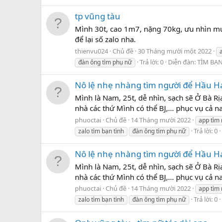
tp vũng tàu
Mình 30t, cao 1m7, nặng 70kg, ưu nhìn muố
để lại số zalo nha.
thienvu024
Chủ đề
30 Tháng mười một 2022
Trả lời: 0
Diễn đàn:
TÌM BẠ
đàn ông tìm phụ nữ
Nô lệ nhẹ nhàng tìm người để Hầu Hạ
Mình là Nam, 25t, dễ nhìn, sạch sẽ Ở Bà R
nhà các thứ Mình có thể BJ,... phục vụ cả n
phuoctai
Chủ đề
14 Tháng mười 2022
app tìm
Trả lời: 0
zalo tìm bạn tình
đàn ông tìm phụ nữ
Nô lệ nhẹ nhàng tìm người để Hầu Hạ
Mình là Nam, 25t, dễ nhìn, sạch sẽ Ở Bà R
nhà các thứ Mình có thể BJ,... phục vụ cả n
phuoctai
Chủ đề
14 Tháng mười 2022
app tìm
Trả lời: 0
zalo tìm bạn tình
đàn ông tìm phụ nữ