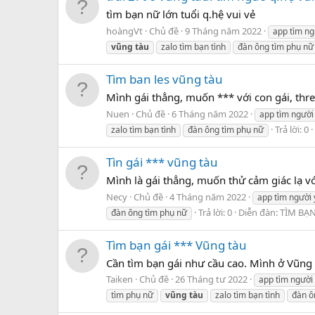
tìm bạn nữ lớn tuổi q.hệ vui vẻ
hoàngVt
Chủ đề
9 Tháng năm 2022
app tìm ng
vũng
tàu
zalo tìm bạn tình
đàn ông tìm phụ nữ
Tìm ban les vũng tàu
Mình gái thẳng, muốn *** với con gái, th
Nuen
Chủ đề
6 Tháng năm 2022
app tìm người
Trả lời: 0
zalo tìm bạn tình
đàn ông tìm phụ nữ
Tìn gái *** vũng tàu
Mình là gái thẳng, muốn thử cảm giác lạ vớ
Necy
Chủ đề
4 Tháng năm 2022
app tìm người
Trả lời: 0
Diễn đàn:
TÌM BẠ
đàn ông tìm phụ nữ
Tìm bạn gái *** Vũng tàu
Cần tìm bạn gái như cầu cao. Mình ở Vũng 
Taiken
Chủ đề
26 Tháng tư 2022
app tìm người
tìm phụ nữ
vũng
tàu
zalo tìm bạn tình
đàn ô