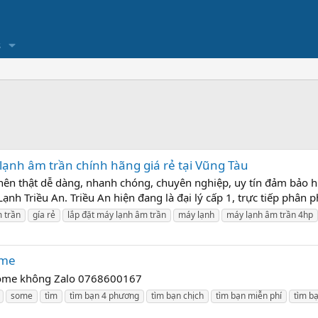
s
 lạnh âm trần chính hãng giá rẻ tại Vũng Tàu
 nên thật dễ dàng, nhanh chóng, chuyên nghiệp, uy tín đảm bảo h
h Triều An. Triều An hiện đang là đại lý cấp 1, trực tiếp phân ph
 trần
gía rẻ
lắp đặt máy lạnh âm trần
máy lạnh
máy lạnh âm trần 4hp
ome
 some không Zalo 0768600167
some
tìm
tìm bạn 4 phương
tìm bạn chịch
tìm bạn miễn phí
tìm b