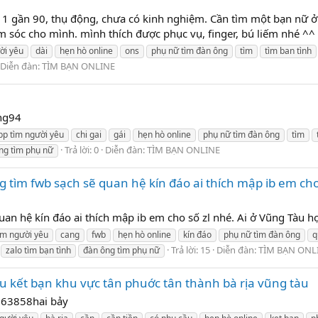
ng 1 gần 90, thụ động, chưa có kinh nghiệm. Cần tìm một bạn nữ ở
óc cho mình. mình thích được phục vụ, finger, bú liếm nhé ^^ nế
ời yêu
dài
hẹn hò online
ons
phụ nữ tìm đàn ông
tìm
tìm ban tình
Diễn đàn:
TÌM BẠN ONLINE
ong94
pp tìm người yêu
chi gai
gái
hẹn hò online
phụ nữ tìm đàn ông
tìm
Trả lời: 0
Diễn đàn:
TÌM BẠN ONLINE
ng tìm phụ nữ
ìm fwb sạch sẽ quan hệ kín đáo ai thích mập ib em cho 
n hệ kín đáo ai thích mập ib em cho số zl nhé. Ai ở Vũng Tàu h
ìm người yêu
cang
fwb
hẹn hò online
kín đáo
phụ nữ tìm đàn ông
q
Trả lời: 15
Diễn đàn:
TÌM BẠN ONL
zalo tìm bạn tình
đàn ông tìm phụ nữ
u kết bạn khu vực tân phuớc tân thành bà rịa vũng tàu
9263858hai bảy