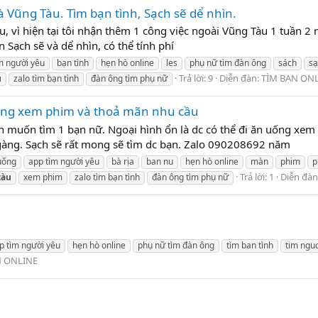
và Vũng Tàu. Tìm bạn tình, Sạch sẽ dể nhìn.
àu, vì hiện tại tôi nhận thêm 1 công việc ngoài Vũng Tàu 1 tuần 2
 Sạch sẽ và dể nhìn, có thể tính phí
m người yêu
bạn tình
hẹn hò online
les
phụ nữ tìm đàn ông
sách
sạ
Trả lời: 9
Diễn đàn:
TÌM BẠN ON
u
zalo tìm bạn tình
đàn ông tìm phụ nữ
uống xem phim và thoả mãn nhu cầu
 muốn tìm 1 bạn nữ. Ngoại hình ổn là dc có thể đi ăn uống xem p
ng. Sạch sẽ rất mong sẽ tìm dc bạn. Zalo 090208692 năm
uống
app tìm người yêu
bà rịa
ban nu
hẹn hò online
màn
phim
p
Trả lời: 1
Diễn đàn
tàu
xem phim
zalo tìm bạn tình
đàn ông tìm phụ nữ
p tìm người yêu
hẹn hò online
phụ nữ tìm đàn ông
tìm ban tình
tim ngu
N ONLINE