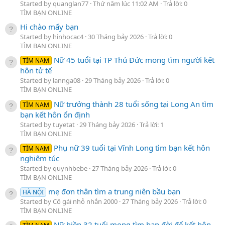
Started by quanglan77
Thứ năm lúc 11:02 AM
Trả lời: 0
TÌM BẠN ONLINE
Hi chào mấy bạn
Started by hinhocac4
30 Tháng bảy 2026
Trả lời: 0
TÌM BẠN ONLINE
Nữ 45 tuổi tại TP Thủ Đức mong tìm người kết
TÌM NAM
hôn tử tế
Started by lannga08
29 Tháng bảy 2026
Trả lời: 0
TÌM BẠN ONLINE
Nữ trưởng thành 28 tuổi sống tại Long An tìm
TÌM NAM
bạn kết hôn ổn định
Started by tuyetat
29 Tháng bảy 2026
Trả lời: 1
TÌM BẠN ONLINE
Phụ nữ 39 tuổi tại Vĩnh Long tìm bạn kết hôn
TÌM NAM
nghiêm túc
Started by quynhbebe
27 Tháng bảy 2026
Trả lời: 0
TÌM BẠN ONLINE
mẹ đơn thân tìm a trung niên bầu bạn
HÀ NỘI
Started by Cô gái nhỏ nhắn 2000
27 Tháng bảy 2026
Trả lời: 0
TÌM BẠN ONLINE
Nữ hiền 32 tuổi mong tìm bạn đời để kết hôn