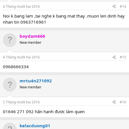
4 Tháng mười hai 2016
#14
Noi k bang lam ,tai nghe k bang mat thay .muon len dinh hay
nhan tin 0963716961
boydam666
New member
4 Tháng mười hai 2016
#15
0968666334
mrtu4n271092
New member
5 Tháng mười hai 2016
#16
01646 271 092 hân hạnh được làm quen
kelacduong01