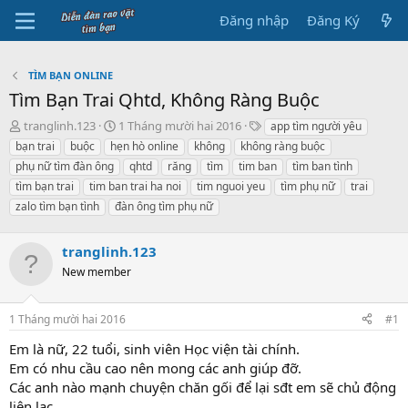
Đăng nhập
Đăng Ký
TÌM BẠN ONLINE
Tìm Bạn Trai Qhtd, Không Ràng Buộc
B
N
T
tranglinh.123
1 Tháng mười hai 2016
app tìm người yêu
ắ
g
h
bạn trai
buộc
hẹn hò online
không
không ràng buộc
t
à
ẻ
phụ nữ tìm đàn ông
qhtd
răng
tìm
tim ban
tìm ban tình
đ
y
tìm bạn trai
tim ban trai ha noi
tim nguoi yeu
tìm phụ nữ
trai
ầ
b
zalo tìm bạn tình
u
đàn ông tìm phụ nữ
ắ
t
đ
tranglinh.123
ầ
New member
u
1 Tháng mười hai 2016
#1
Em là nữ, 22 tuổi, sinh viên Học viện tài chính.
Em có nhu cầu cao nên mong các anh giúp đỡ.
Các anh nào mạnh chuyện chăn gối để lại sđt em sẽ chủ động
liên lạc.