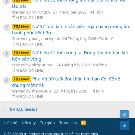
TÌM NAM
lâu dài
Started by myrong09
27 Tháng bảy 2026
Trả lời: 1
TÌM BẠN ONLINE
Nữ 37 tuổi làm nhân viên ngân hàng mong tìm
TÌM NAM
hạnh phúc kết hôn
Started by bao_kimchipink
24 Tháng bảy 2026
Trả lời: 0
TÌM BẠN ONLINE
Nữ hiền 41 tuổi sống tại Đồng Nai tìm bạn kết
TÌM NAM
hôn bền vững
Started by bichphuong
24 Tháng bảy 2026
Trả lời: 0
TÌM BẠN ONLINE
Phụ nữ 30 tuổi độc thân tìm bạn đời để về
TÌM NAM
chung một nhà
Started by thaovysun
22 Tháng bảy 2026
Trả lời: 0
TÌM BẠN ONLINE
TÌM BẠN ONLINE
Bên 
Liên hệ
Nội quy
Trợ giúp
Trang chủ
R
Bot
S
S
Diễn đàn 69.trungdacbiet.com phát triển bởi các thành viên