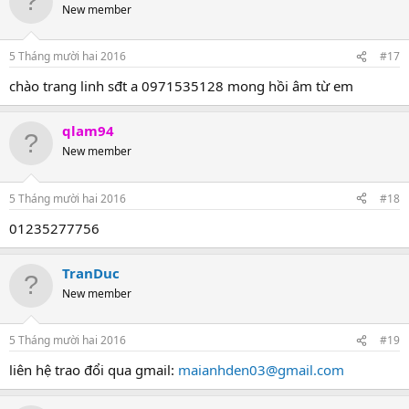
New member
5 Tháng mười hai 2016
#17
chào trang linh sđt a 0971535128 mong hồi âm từ em
qlam94
New member
5 Tháng mười hai 2016
#18
01235277756
TranDuc
New member
5 Tháng mười hai 2016
#19
liên hệ trao đổi qua gmail:
maianhden03@gmail.com