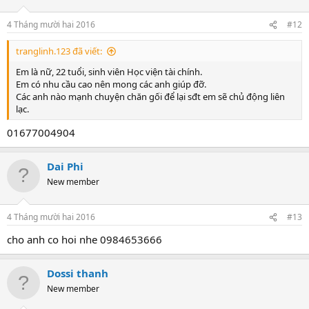
4 Tháng mười hai 2016
#12
tranglinh.123 đã viết:
Em là nữ, 22 tuổi, sinh viên Học viện tài chính.
Em có nhu cầu cao nên mong các anh giúp đỡ.
Các anh nào mạnh chuyện chăn gối để lại sđt em sẽ chủ động liên
lạc.
01677004904
Dai Phi
New member
4 Tháng mười hai 2016
#13
cho anh co hoi nhe 0984653666
Dossi thanh
New member