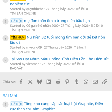
nghiêm túc
Started by quynhbebe
27 Tháng bảy 2026
Trả lời: 0
TÌM BẠN ONLINE
mẹ đơn thân tìm a trung niên bầu bạn
HÀ NỘI
Started by Cô gái nhỏ nhắn 2000
27 Tháng bảy 2026
Trả lời: 0
TÌM BẠN ONLINE
Nữ hiền 32 tuổi mong tìm bạn đời để kết hôn
TÌM NAM
lâu dài
Started by myrong09
27 Tháng bảy 2026
Trả lời: 1
TÌM BẠN ONLINE
Tại Sao Hạt Nhựa Màu Chống Tĩnh Điện Cần Cho Điện Tử?
Started by Vienman
25 Tháng bảy 2026
Trả lời: 0
RAO VẶT
Facebook
X
Bluesky
LinkedIn
Reddit
Pinterest
Tumblr
WhatsApp
Email
Li
Chia sẻ:
Bài Mới
Tổng kho cung cấp các loại bột Graphite, Điện
HÀ NỘI
cực than chì, tấm Graphite