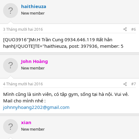
haithieuza
New member
3 Tháng mười hai 2016
#6
[QUO3916"]Mr.H Trần Cung 0934.646.119 Rất hân
hạnh[/QUOTE]TE="haithieuza, post: 397936, member: 5
John Hoàng
New member
4 Tháng mười hai 2016
#7
Mình cũng là sinh viên, có tập gym, sống tại hà nội. Vui vẻ.
Mail cho mình nhé :
johnnyhoang2202@gmail.com
xian
New member