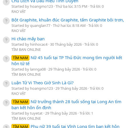
Chu Dịch Và Dấu Hiệu Tình Duyên
Started by hoangmo123
Thứ ba lúc 3:15 PM
Trả lời: 0
RAO VẶT
Bột Graphite, khuân đúc Graphite, tấm Graphite bôi trơn,
Started by quanglan77
Thứ hai lúc 8:18 AM
Trả lời: 0
RAO VẶT
Hi chào mấy bạn
Started by hinhocac4
30 Tháng bảy 2026
Trả lời: 0
TÌM BẠN ONLINE
Nữ 45 tuổi tại TP Thủ Đức mong tìm người kết
TÌM NAM
hôn tử tế
Started by lannga08
29 Tháng bảy 2026
Trả lời: 0
TÌM BẠN ONLINE
Luận Tử Vi Theo Giờ Sinh Là Gì?
Started by hoangmo123
29 Tháng bảy 2026
Trả lời: 0
RAO VẶT
Nữ trưởng thành 28 tuổi sống tại Long An tìm
TÌM NAM
bạn kết hôn ổn định
Started by tuyetat
29 Tháng bảy 2026
Trả lời: 1
TÌM BẠN ONLINE
Phụ nữ 39 tuổi tại Vĩnh Long tìm bạn kết hôn
TÌM NAM