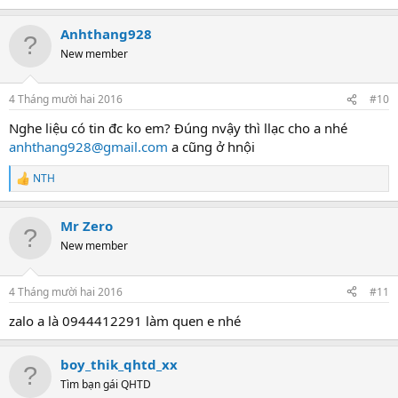
Anhthang928
New member
4 Tháng mười hai 2016
#10
Nghe liệu có tin đc ko em? Đúng nvậy thì llạc cho a nhé
anhthang928@gmail.com
a cũng ở hnội
NTH
R
e
a
Mr Zero
c
t
New member
i
o
n
4 Tháng mười hai 2016
#11
s
:
zalo a là 0944412291 làm quen e nhé
boy_thik_qhtd_xx
Tìm bạn gái QHTD