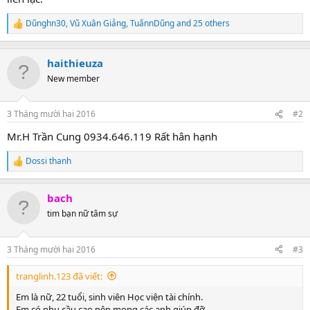
Dũnghn30
,
Vũ Xuân Giảng
,
TuấnnDũng
and 25 others
R
e
a
c
haithieuza
t
New member
i
o
n
3 Tháng mười hai 2016
#2
s
:
Mr.H Trần Cung 0934.646.119 Rất hân hạnh
Dossi thanh
R
e
a
bach
c
t
tim bạn nữ tâm sự
i
o
n
3 Tháng mười hai 2016
#3
s
:
tranglinh.123 đã viết:
Em là nữ, 22 tuổi, sinh viên Học viện tài chính.
Em có nhu cầu cao nên mong các anh giúp đỡ.