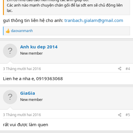
Các anh nào mạnh chuyện chăn gối để lại sđt em sẽ chủ động liên
lạc.
gưi thông tin liên hệ cho anh:
tranbach.gialam@gmail.com
daovanmanh
R
e
a
Anh ku dep 2014
c
t
New member
i
o
n
3 Tháng mười hai 2016
#4
s
:
Lien he a nha e, 0919363068
GiaGia
New member
3 Tháng mười hai 2016
#5
rất vui được làm quen