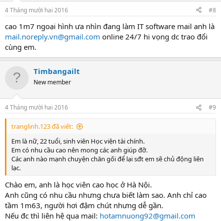
4 Tháng mười hai 2016
#8
cao 1m7 ngoại hình ưa nhìn đang làm IT software mail anh là
mail.noreply.vn@gmail.com
online 24/7 hi vọng dc trao đổi
cùng em.
Timbangailt
New member
4 Tháng mười hai 2016
#9
tranglinh.123 đã viết:
Em là nữ, 22 tuổi, sinh viên Học viện tài chính.
Em có nhu cầu cao nên mong các anh giúp đỡ.
Các anh nào mạnh chuyện chăn gối để lại sđt em sẽ chủ động liên
lạc.
Chào em, anh là học viên cao học ở Hà Nội.
Anh cũng có nhu cầu nhưng chưa biết làm sao. Anh chỉ cao
tầm 1m63, người hơi đậm chút nhưng dễ gần.
Nếu đc thì liên hệ qua mail:
hotamnuong92@gmail.com