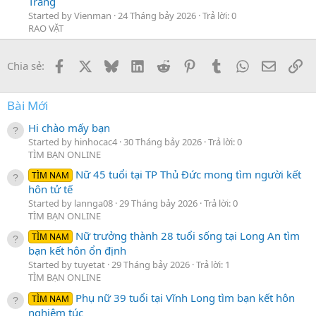
Trắng
Started by Vienman
24 Tháng bảy 2026
Trả lời: 0
RAO VẶT
Facebook
X
Bluesky
LinkedIn
Reddit
Pinterest
Tumblr
WhatsApp
Email
Li
Chia sẻ:
Bài Mới
Hi chào mấy bạn
Started by hinhocac4
30 Tháng bảy 2026
Trả lời: 0
TÌM BẠN ONLINE
Nữ 45 tuổi tại TP Thủ Đức mong tìm người kết
TÌM NAM
hôn tử tế
Started by lannga08
29 Tháng bảy 2026
Trả lời: 0
TÌM BẠN ONLINE
Nữ trưởng thành 28 tuổi sống tại Long An tìm
TÌM NAM
bạn kết hôn ổn định
Started by tuyetat
29 Tháng bảy 2026
Trả lời: 1
TÌM BẠN ONLINE
Phụ nữ 39 tuổi tại Vĩnh Long tìm bạn kết hôn
TÌM NAM
nghiêm túc