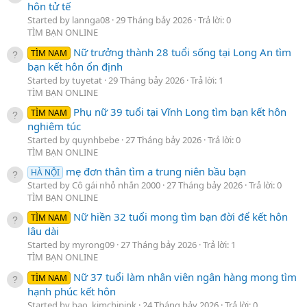
hôn tử tế
Started by lannga08
29 Tháng bảy 2026
Trả lời: 0
TÌM BẠN ONLINE
Nữ trưởng thành 28 tuổi sống tại Long An tìm
TÌM NAM
bạn kết hôn ổn định
Started by tuyetat
29 Tháng bảy 2026
Trả lời: 1
TÌM BẠN ONLINE
Phụ nữ 39 tuổi tại Vĩnh Long tìm bạn kết hôn
TÌM NAM
nghiêm túc
Started by quynhbebe
27 Tháng bảy 2026
Trả lời: 0
TÌM BẠN ONLINE
mẹ đơn thân tìm a trung niên bầu bạn
HÀ NỘI
Started by Cô gái nhỏ nhắn 2000
27 Tháng bảy 2026
Trả lời: 0
TÌM BẠN ONLINE
Nữ hiền 32 tuổi mong tìm bạn đời để kết hôn
TÌM NAM
lâu dài
Started by myrong09
27 Tháng bảy 2026
Trả lời: 1
TÌM BẠN ONLINE
Nữ 37 tuổi làm nhân viên ngân hàng mong tìm
TÌM NAM
hạnh phúc kết hôn
Started by bao_kimchipink
24 Tháng bảy 2026
Trả lời: 0