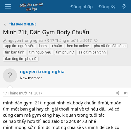
Đăng nhập
Đăng Ký
TÌM BẠN ONLINE
Mình 21t, Dân Gym Body Chuẩn
B
N
T
nguyen trong nghia
17 Tháng mười hai 2017
ắ
g
h
app tìm người yêu
body
chuẩn
hẹn hò online
phụ nữ tìm đàn ông
t
à
ẻ
tìm ban tình
tim nguoi yeu
tìm phụ nữ
zalo tìm bạn tình
đ
y
đàn ông tìm phụ nữ
ầ
b
u
ắ
nguyen trong nghia
t
đ
New member
ầ
u
17 Tháng mười hai 2017
#1
mình dân gym, 21t, ngoại hình ok,body chuẩn 6múi,muốn
tìm một bạn gái hay chị gái thoải mái về td nếu dâ....và có
cùng đam mê gym càng hay, k quan trọng tuổi tác
ce nào thấy hợp thì add zalo 0122408473 nhé
mình mong sớm tìm đc một ng chia sẻ vs mình để ce k cô