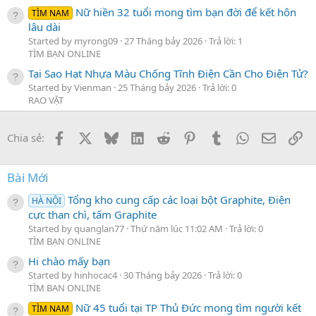
Nữ hiền 32 tuổi mong tìm bạn đời để kết hôn
TÌM NAM
lâu dài
Started by myrong09
27 Tháng bảy 2026
Trả lời: 1
TÌM BẠN ONLINE
Tại Sao Hạt Nhựa Màu Chống Tĩnh Điện Cần Cho Điện Tử?
Started by Vienman
25 Tháng bảy 2026
Trả lời: 0
RAO VẶT
Facebook
X
Bluesky
LinkedIn
Reddit
Pinterest
Tumblr
WhatsApp
Email
Li
Chia sẻ:
Bài Mới
Tổng kho cung cấp các loại bột Graphite, Điện
HÀ NỘI
cực than chì, tấm Graphite
Started by quanglan77
Thứ năm lúc 11:02 AM
Trả lời: 0
TÌM BẠN ONLINE
Hi chào mấy bạn
Started by hinhocac4
30 Tháng bảy 2026
Trả lời: 0
TÌM BẠN ONLINE
Nữ 45 tuổi tại TP Thủ Đức mong tìm người kết
TÌM NAM