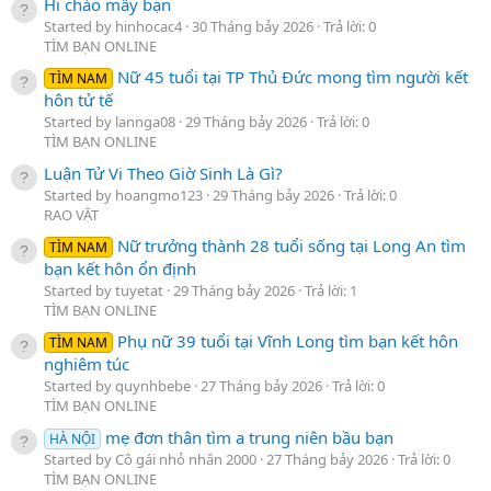
Hi chào mấy bạn
Started by hinhocac4
30 Tháng bảy 2026
Trả lời: 0
TÌM BẠN ONLINE
Nữ 45 tuổi tại TP Thủ Đức mong tìm người kết
TÌM NAM
hôn tử tế
Started by lannga08
29 Tháng bảy 2026
Trả lời: 0
TÌM BẠN ONLINE
Luận Tử Vi Theo Giờ Sinh Là Gì?
Started by hoangmo123
29 Tháng bảy 2026
Trả lời: 0
RAO VẶT
Nữ trưởng thành 28 tuổi sống tại Long An tìm
TÌM NAM
bạn kết hôn ổn định
Started by tuyetat
29 Tháng bảy 2026
Trả lời: 1
TÌM BẠN ONLINE
Phụ nữ 39 tuổi tại Vĩnh Long tìm bạn kết hôn
TÌM NAM
nghiêm túc
Started by quynhbebe
27 Tháng bảy 2026
Trả lời: 0
TÌM BẠN ONLINE
mẹ đơn thân tìm a trung niên bầu bạn
HÀ NỘI
Started by Cô gái nhỏ nhắn 2000
27 Tháng bảy 2026
Trả lời: 0
TÌM BẠN ONLINE