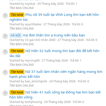
Started by tuyetat
29 Tháng bảy 2026
Trả lời: 1
TÌM BẠN ONLINE
Phụ nữ 39 tuổi tại Vĩnh Long tìm bạn kết hôn
TÌM NAM
nghiêm túc
Started by quynhbebe
27 Tháng bảy 2026
Trả lời: 0
TÌM BẠN ONLINE
mẹ đơn thân tìm a trung niên bầu bạn
HÀ NỘI
Started by Cô gái nhỏ nhắn 2000
27 Tháng bảy 2026
Trả lời: 0
TÌM BẠN ONLINE
Nữ hiền 32 tuổi mong tìm bạn đời để kết hôn
TÌM NAM
lâu dài
Started by myrong09
27 Tháng bảy 2026
Trả lời: 1
TÌM BẠN ONLINE
Nữ 37 tuổi làm nhân viên ngân hàng mong tìm
TÌM NAM
hạnh phúc kết hôn
Started by bao_kimchipink
24 Tháng bảy 2026
Trả lời: 0
TÌM BẠN ONLINE
Nữ hiền 41 tuổi sống tại Đồng Nai tìm bạn kết
TÌM NAM
hôn bền vững
Started by bichphuong
24 Tháng bảy 2026
Trả lời: 0