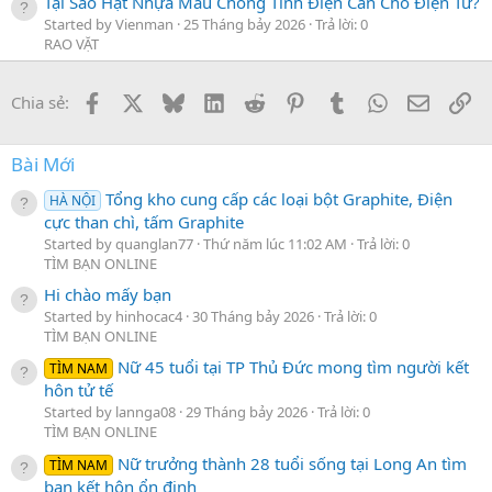
Tại Sao Hạt Nhựa Màu Chống Tĩnh Điện Cần Cho Điện Tử?
Started by Vienman
25 Tháng bảy 2026
Trả lời: 0
RAO VẶT
Facebook
X
Bluesky
LinkedIn
Reddit
Pinterest
Tumblr
WhatsApp
Email
Li
Chia sẻ:
Bài Mới
Tổng kho cung cấp các loại bột Graphite, Điện
HÀ NỘI
cực than chì, tấm Graphite
Started by quanglan77
Thứ năm lúc 11:02 AM
Trả lời: 0
TÌM BẠN ONLINE
Hi chào mấy bạn
Started by hinhocac4
30 Tháng bảy 2026
Trả lời: 0
TÌM BẠN ONLINE
Nữ 45 tuổi tại TP Thủ Đức mong tìm người kết
TÌM NAM
hôn tử tế
Started by lannga08
29 Tháng bảy 2026
Trả lời: 0
TÌM BẠN ONLINE
Nữ trưởng thành 28 tuổi sống tại Long An tìm
TÌM NAM
bạn kết hôn ổn định