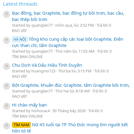
Latest threads
Bạc đồng, bạc Graphite, bạc đồng tự bôi trơn, bạc cầu,
bạc thép bôi trơn
Started by quanglan77
Hôm qua, lúc 2:52 PM
Trả lời: 0
RAO VẶT
Tổng kho cung cấp các loại bột Graphite, Điện
HÀ NỘI
cực than chì, tấm Graphite
Started by quanglan77
Thứ năm lúc 11:02 AM
Trả lời: 0
TÌM BẠN ONLINE
Chu Dịch Và Dấu Hiệu Tình Duyên
Started by hoangmo123
Thứ ba lúc 3:15 PM
Trả lời: 0
RAO VẶT
Bột Graphite, khuân đúc Graphite, tấm Graphite bôi trơn,
Started by quanglan77
Thứ hai lúc 8:18 AM
Trả lời: 0
RAO VẶT
Hi chào mấy bạn
Started by hinhocac4
30 Tháng bảy 2026
Trả lời: 0
TÌM BẠN ONLINE
Nữ 45 tuổi tại TP Thủ Đức mong tìm người kết
TÌM NAM
hôn tử tế