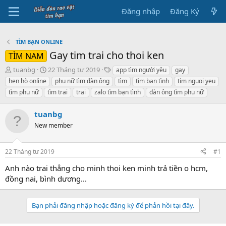
Đăng nhập
Đăng Ký
TÌM BẠN ONLINE
Gay tim trai cho thoi ken
TÌM NAM
B
N
T
tuanbg
22 Tháng tư 2019
app tìm người yêu
gay
ắ
g
h
hẹn hò online
phụ nữ tìm đàn ông
tìm
tìm ban tình
tim nguoi yeu
t
à
ẻ
tìm phụ nữ
tìm trai
trai
zalo tìm bạn tình
đàn ông tìm phụ nữ
đ
y
ầ
b
tuanbg
u
ắ
t
New member
đ
ầ
u
22 Tháng tư 2019
#1
Anh nào trai thẳng cho minh thoi ken minh trả tiền o hcm,
đồng nai, bình dương...
Bạn phải đăng nhập hoặc đăng ký để phản hồi tại đây.