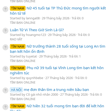
TÌM BẠN ONLINE
Nữ 45 tuổi tại TP Thủ Đức mong tìm người kết
TÌM NAM
hôn tử tế
Started by lannga08
29 Tháng bảy 2026
Trả lời: 0
TÌM BẠN ONLINE
Luận Tử Vi Theo Giờ Sinh Là Gì?
Started by hoangmo123
29 Tháng bảy 2026
Trả lời: 0
RAO VẶT
Nữ trưởng thành 28 tuổi sống tại Long An tìm
TÌM NAM
bạn kết hôn ổn định
Started by tuyetat
29 Tháng bảy 2026
Trả lời: 1
TÌM BẠN ONLINE
Phụ nữ 39 tuổi tại Vĩnh Long tìm bạn kết hôn
TÌM NAM
nghiêm túc
Started by quynhbebe
27 Tháng bảy 2026
Trả lời: 0
TÌM BẠN ONLINE
mẹ đơn thân tìm a trung niên bầu bạn
HÀ NỘI
Started by Cô gái nhỏ nhắn 2000
27 Tháng bảy 2026
Trả lời: 0
TÌM BẠN ONLINE
Nữ hiền 32 tuổi mong tìm bạn đời để kết hôn
TÌM NAM
lâu dài