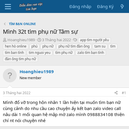
Đăng nhập
Đăng Ký
TÌM BẠN ONLINE
Mình 32t tìm phụ nữ Tâm sự
B
N
T
Hoanghieu1989
3 Tháng hai 2022
app tìm người yêu
ắ
g
h
hẹn hò online
phú
phụ nữ
phụ nữ tìm đàn ông
tam su
tìm
t
à
ẻ
tìm ban tình
tim nguoi yeu
tìm phụ nữ
zalo tìm bạn tình
đ
y
đàn ông tìm phụ nữ
ầ
b
u
ắ
t
Hoanghieu1989
đ
New member
ầ
u
3 Tháng hai 2022
#1
Mình đổ vỡ trong hôn nhân 1 lần hiện tại muốn tìm bạn nữ
cùng cảnh do nhu cầu cao chuyện ấy kết bạn zalo video call
nâu dài 1 mối quan hệ mập mờ zalo mình 0988834108 thiện
chí nt nói chuyện nhé