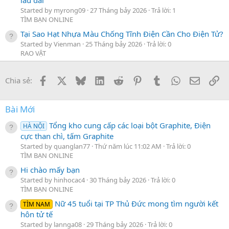
Started by myrong09
27 Tháng bảy 2026
Trả lời: 1
TÌM BẠN ONLINE
Tại Sao Hạt Nhựa Màu Chống Tĩnh Điện Cần Cho Điện Tử?
Started by Vienman
25 Tháng bảy 2026
Trả lời: 0
RAO VẶT
Facebook
X
Bluesky
LinkedIn
Reddit
Pinterest
Tumblr
WhatsApp
Email
Li
Chia sẻ:
Bài Mới
Tổng kho cung cấp các loại bột Graphite, Điện
HÀ NỘI
cực than chì, tấm Graphite
Started by quanglan77
Thứ năm lúc 11:02 AM
Trả lời: 0
TÌM BẠN ONLINE
Hi chào mấy bạn
Started by hinhocac4
30 Tháng bảy 2026
Trả lời: 0
TÌM BẠN ONLINE
Nữ 45 tuổi tại TP Thủ Đức mong tìm người kết
TÌM NAM
hôn tử tế
Started by lannga08
29 Tháng bảy 2026
Trả lời: 0