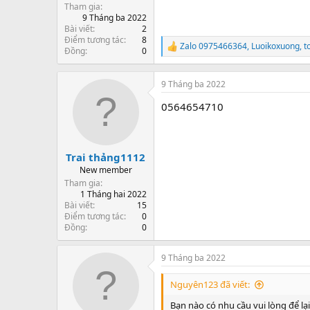
Tham gia
9 Tháng ba 2022
Bài viết
2
Điểm tương tác
8
Zalo 0975466364
,
Luoikoxuong
,
t
R
Đồng
0
e
a
c
9 Tháng ba 2022
t
0564654710
i
o
n
s
:
Trai thảng1112
New member
Tham gia
1 Tháng hai 2022
Bài viết
15
Điểm tương tác
0
Đồng
0
9 Tháng ba 2022
Nguyên123 đã viết:
Bạn nào có nhu cầu vui lòng để lại z