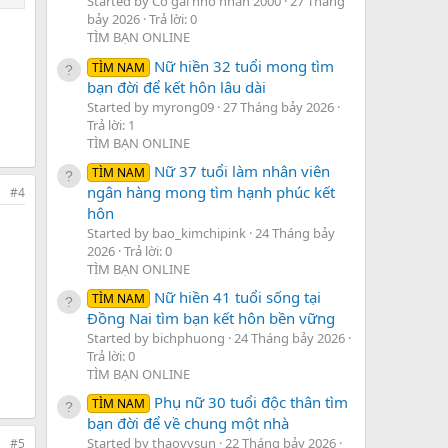
Started by Cô gái nhỏ nhắn 2000
27 Tháng
bảy 2026
Trả lời: 0
TÌM BẠN ONLINE
Nữ hiền 32 tuổi mong tìm
TÌM NAM
bạn đời để kết hôn lâu dài
Started by myrong09
27 Tháng bảy 2026
Trả lời: 1
TÌM BẠN ONLINE
Nữ 37 tuổi làm nhân viên
TÌM NAM
ngân hàng mong tìm hạnh phúc kết
#4
hôn
Started by bao_kimchipink
24 Tháng bảy
2026
Trả lời: 0
TÌM BẠN ONLINE
Nữ hiền 41 tuổi sống tại
TÌM NAM
Đồng Nai tìm bạn kết hôn bền vững
Started by bichphuong
24 Tháng bảy 2026
Trả lời: 0
TÌM BẠN ONLINE
Phụ nữ 30 tuổi độc thân tìm
TÌM NAM
bạn đời để về chung một nhà
Started by thaovysun
22 Tháng bảy 2026
#5