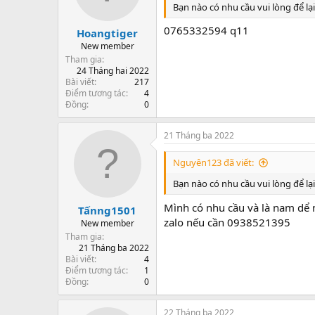
Bạn nào có nhu cầu vui lòng để lại z
0765332594 q11
Hoangtiger
New member
Tham gia
24 Tháng hai 2022
Bài viết
217
Điểm tương tác
4
Đồng
0
21 Tháng ba 2022
Nguyên123 đã viết:
Bạn nào có nhu cầu vui lòng để lại z
Mình có nhu cầu và là nam dể nh
Tấnng1501
zalo nếu cần 0938521395
New member
Tham gia
21 Tháng ba 2022
Bài viết
4
Điểm tương tác
1
Đồng
0
22 Tháng ba 2022