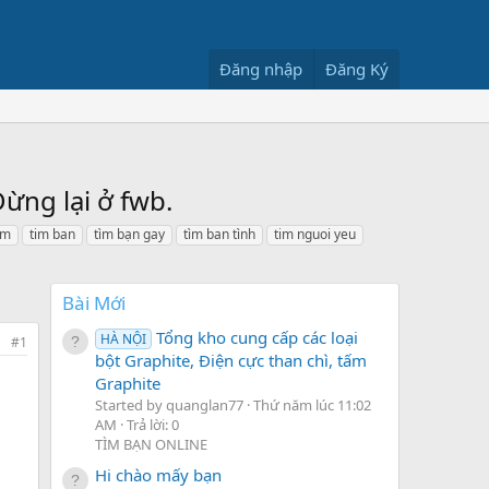
Đăng nhập
Đăng Ký
ừng lại ở fwb.
ìm
tim ban
tìm bạn gay
tìm ban tình
tim nguoi yeu
Bài Mới
Tổng kho cung cấp các loại
HÀ NỘI
#1
bột Graphite, Điện cực than chì, tấm
Graphite
Started by quanglan77
Thứ năm lúc 11:02
AM
Trả lời: 0
TÌM BẠN ONLINE
Hi chào mấy bạn