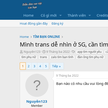
Home
Có gì mới
Thành viên
Credit
Hoạt động gần đây
Đăng ký
Home
TÌM BẠN ONLINE
Mình trans dễ nhìn ở SG, cần tìm
B
N
T
Nguyên123
9 Tháng ba 2022
app tìm người yêu
c
ắ
g
h
tìm phụ nữ
trans
zalo tìm bạn tình
đàn ông tìm phụ nữ
t
à
ẻ
đ
y
1
2
3
4
5
Tiếp
ầ
b
u
ắ
9 Tháng ba 2022
t
đ
Bạn nào có nhu cầu vui lòng để l
ầ
u
Nguyên123
Member