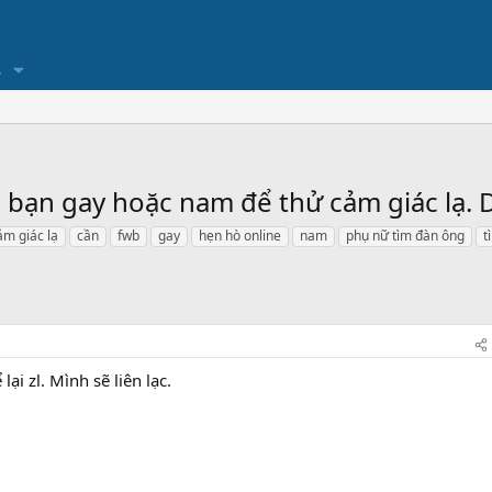
s
 bạn gay hoặc nam để thử cảm giác lạ. D
ảm giác lạ
cần
fwb
gay
hẹn hò online
nam
phụ nữ tìm đàn ông
t
ại zl. Mình sẽ liên lạc.