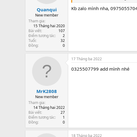
Kb zalo mình nha, 097505570
Quanqui
New member
Tham gia
15 Tháng hai 2020
Bài viết
107
Điểm tương tác
2
Tuổi
32
Đồng
0
17 Tháng ba 2022
0325507799 add mình nhé
MrK2808
New member
Tham gia
14 Tháng hai 2022
Bài viết
27
Điểm tương tác
1
Đồng
0
18 Tháng ba 2022