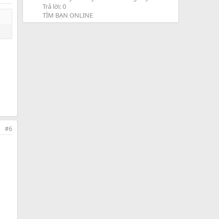
Trả lời: 0
TÌM BẠN ONLINE
#6