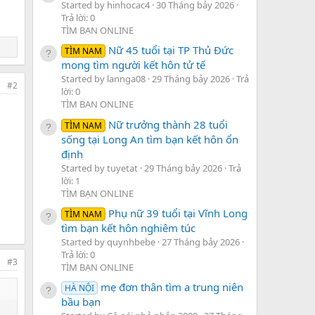
Started by hinhocac4
30 Tháng bảy 2026
Trả lời: 0
TÌM BẠN ONLINE
Nữ 45 tuổi tại TP Thủ Đức
TÌM NAM
mong tìm người kết hôn tử tế
Started by lannga08
29 Tháng bảy 2026
Trả
#2
lời: 0
TÌM BẠN ONLINE
Nữ trưởng thành 28 tuổi
TÌM NAM
sống tại Long An tìm bạn kết hôn ổn
định
Started by tuyetat
29 Tháng bảy 2026
Trả
lời: 1
TÌM BẠN ONLINE
Phụ nữ 39 tuổi tại Vĩnh Long
TÌM NAM
tìm bạn kết hôn nghiêm túc
Started by quynhbebe
27 Tháng bảy 2026
Trả lời: 0
#3
TÌM BẠN ONLINE
mẹ đơn thân tìm a trung niên
HÀ NỘI
bầu bạn