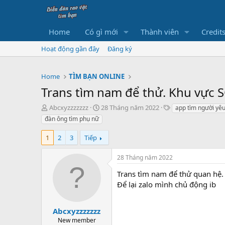
Home
Có gì mới
Thành viên
Credit
Hoạt động gần đây
Đăng ký
Home
TÌM BẠN ONLINE
Trans tìm nam để thử. Khu vực 
B
N
T
Abcxyzzzzzzz
28 Tháng năm 2022
app tìm người yê
ắ
g
h
đàn ông tìm phụ nữ
t
à
ẻ
đ
y
1
2
3
Tiếp
ầ
b
u
ắ
28 Tháng năm 2022
t
đ
Trans tìm nam để thử quan hệ. 
ầ
Để lại zalo mình chủ động ib
u
Abcxyzzzzzzz
New member