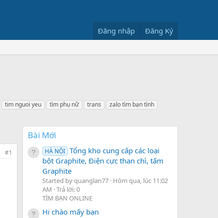
Đăng nhập
Đăng Ký
tim nguoi yeu
tìm phụ nữ
trans
zalo tìm bạn tình
Bài Mới
Tổng kho cung cấp các loại
HÀ NỘI
#1
bột Graphite, Điện cực than chì, tấm
Graphite
Started by quanglan77
Hôm qua, lúc 11:02
AM
Trả lời: 0
TÌM BẠN ONLINE
Hi chào mấy bạn