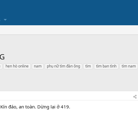
s
SG
u
hẹn hò online
nam
phụ nữ tìm đàn ông
tìm
tìm ban tình
tìm nam
Kín đáo, an toàn. Dừng lại ở 419.