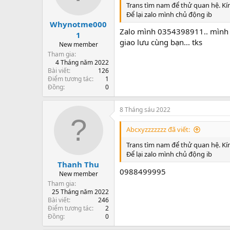
Trans tìm nam để thử quan hệ. Kín
Để lại zalo mình chủ động ib
Whynotme000
Zalo mình 0354398911.. mình đã
1
giao lưu cùng bạn... tks
New member
Tham gia
4 Tháng năm 2022
Bài viết
126
Điểm tương tác
1
Đồng
0
8 Tháng sáu 2022
Abcxyzzzzzzz đã viết:
Trans tìm nam để thử quan hệ. Kín
Để lại zalo mình chủ động ib
Thanh Thu
0988499995
New member
Tham gia
25 Tháng năm 2022
Bài viết
246
Điểm tương tác
2
Đồng
0