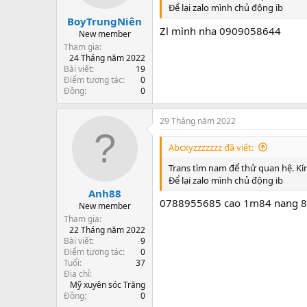
Để lại zalo mình chủ động ib
BoyTrungNiên
Zl mình nha 0909058644
New member
Tham gia
24 Tháng năm 2022
Bài viết
19
Điểm tương tác
0
Đồng
0
29 Tháng năm 2022
Abcxyzzzzzzz đã viết:
Trans tìm nam để thử quan hệ. Kín
Để lại zalo mình chủ động ib
Anh88
0788955685 cao 1m84 nang 8
New member
Tham gia
22 Tháng năm 2022
Bài viết
9
Điểm tương tác
0
Tuổi
37
Địa chỉ
Mỹ xuyên sóc Trăng
Đồng
0