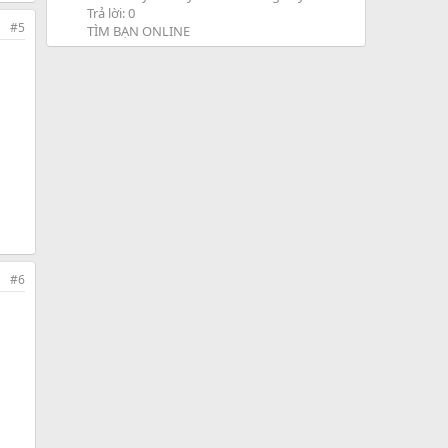
Trả lời: 0
#5
TÌM BẠN ONLINE
#6