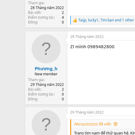
Tham gia
28 Tháng năm 2022
Bài viết
2
Điểm tương tác
4
Taijp
,
lucky1
,
Tìm.bạn
and 1 other
R
Đồng
0
e
a
c
29 Tháng năm 2022
t
Zl mình 0989482800
i
o
n
s
:
Phương_h
New member
Tham gia
29 Tháng năm 2022
Bài viết
2
Điểm tương tác
0
Đồng
0
29 Tháng năm 2022
Abcxyzzzzzzz đã viết:
Trans tìm nam để thử quan hệ. Kín