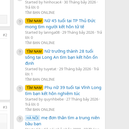
Started by hinhocac4
30 Tháng bảy 2026
Trả lời: 0
TÌM BẠN ONLINE
Nữ 45 tuổi tại TP Thủ Đức
TÌM NAM
mong tìm người kết hôn tử tế
Started by lannga08
29 Tháng bảy 2026
Trả
#2
lời: 0
TÌM BẠN ONLINE
Nữ trưởng thành 28 tuổi
TÌM NAM
sống tại Long An tìm bạn kết hôn ổn
định
Started by tuyetat
29 Tháng bảy 2026
Trả
lời: 1
TÌM BẠN ONLINE
Phụ nữ 39 tuổi tại Vĩnh Long
TÌM NAM
tìm bạn kết hôn nghiêm túc
Started by quynhbebe
27 Tháng bảy 2026
Trả lời: 0
#3
TÌM BẠN ONLINE
mẹ đơn thân tìm a trung niên
HÀ NỘI
bầu bạn