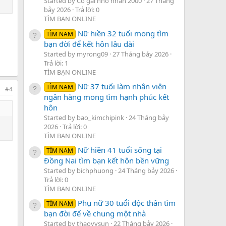
Started by Cô gái nhỏ nhắn 2000
27 Tháng
bảy 2026
Trả lời: 0
TÌM BẠN ONLINE
Nữ hiền 32 tuổi mong tìm
TÌM NAM
bạn đời để kết hôn lâu dài
Started by myrong09
27 Tháng bảy 2026
Trả lời: 1
TÌM BẠN ONLINE
Nữ 37 tuổi làm nhân viên
TÌM NAM
#4
ngân hàng mong tìm hạnh phúc kết
hôn
Started by bao_kimchipink
24 Tháng bảy
2026
Trả lời: 0
TÌM BẠN ONLINE
Nữ hiền 41 tuổi sống tại
TÌM NAM
Đồng Nai tìm bạn kết hôn bền vững
Started by bichphuong
24 Tháng bảy 2026
Trả lời: 0
TÌM BẠN ONLINE
Phụ nữ 30 tuổi độc thân tìm
TÌM NAM
bạn đời để về chung một nhà
Started by thaovysun
22 Tháng bảy 2026