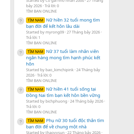
Started by Cô gái nhỏ nhắn 2000
27 Tháng
bảy 2026
Trả lời: 0
TÌM BẠN ONLINE
Nữ hiền 32 tuổi mong tìm
TÌM NAM
bạn đời để kết hôn lâu dài
Started by myrong09
27 Tháng bảy 2026
Trả lời: 1
TÌM BẠN ONLINE
Nữ 37 tuổi làm nhân viên
TÌM NAM
ngân hàng mong tìm hạnh phúc kết
hôn
Started by bao_kimchipink
24 Tháng bảy
2026
Trả lời: 0
TÌM BẠN ONLINE
Nữ hiền 41 tuổi sống tại
TÌM NAM
Đồng Nai tìm bạn kết hôn bền vững
Started by bichphuong
24 Tháng bảy 2026
Trả lời: 0
TÌM BẠN ONLINE
Phụ nữ 30 tuổi độc thân tìm
TÌM NAM
bạn đời để về chung một nhà
Started by thaovysun
22 Tháng bảy 2026