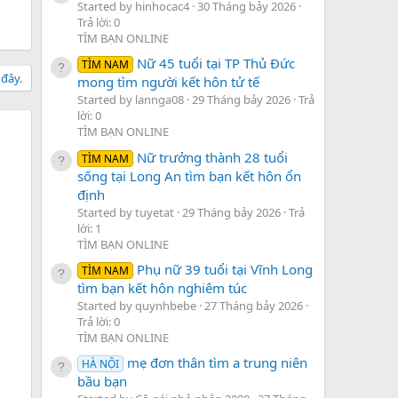
Started by hinhocac4
30 Tháng bảy 2026
Trả lời: 0
TÌM BẠN ONLINE
Nữ 45 tuổi tại TP Thủ Đức
TÌM NAM
 đây.
mong tìm người kết hôn tử tế
Started by lannga08
29 Tháng bảy 2026
Trả
lời: 0
TÌM BẠN ONLINE
Nữ trưởng thành 28 tuổi
TÌM NAM
sống tại Long An tìm bạn kết hôn ổn
định
Started by tuyetat
29 Tháng bảy 2026
Trả
lời: 1
TÌM BẠN ONLINE
Phụ nữ 39 tuổi tại Vĩnh Long
TÌM NAM
tìm bạn kết hôn nghiêm túc
Started by quynhbebe
27 Tháng bảy 2026
Trả lời: 0
TÌM BẠN ONLINE
mẹ đơn thân tìm a trung niên
HÀ NỘI
bầu bạn