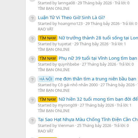
Started by lannga08
29 Tháng bảy 2026
Trả lời: 0
TÌM BẠN ONLINE
Luận Tử Vi Theo Giờ Sinh Là Gì?
Started by hoangmo123
29 Tháng bảy 2026
Trả lời: 0
RAO VẶT
Nữ trưởng thành 28 tuổi sống tại Lo
TÌM NAM
Started by tuyetat
29 Tháng bảy 2026
Trả lời: 1
TÌM BẠN ONLINE
Phụ nữ 39 tuổi tại Vĩnh Long tìm bạn
TÌM NAM
Started by quynhbebe
27 Tháng bảy 2026
Trả lời: 0
TÌM BẠN ONLINE
mẹ đơn thân tìm a trung niên bầu bạn
HÀ NỘI
Started by Cô gái nhỏ nhắn 2000
27 Tháng bảy 2026
TÌM BẠN ONLINE
Nữ hiền 32 tuổi mong tìm bạn đời để 
TÌM NAM
Started by myrong09
27 Tháng bảy 2026
Trả lời: 1
TÌM BẠN ONLINE
Tại Sao Hạt Nhựa Màu Chống Tĩnh Điện Cần Ch
Started by Vienman
25 Tháng bảy 2026
Trả lời: 0
RAO VẶT