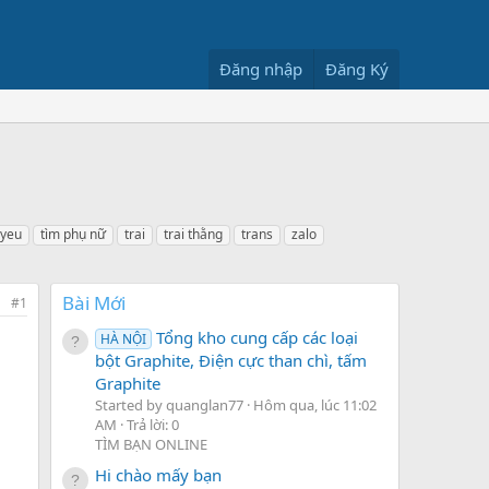
Đăng nhập
Đăng Ký
 yeu
tìm phụ nữ
trai
trai thằng
trans
zalo
Bài Mới
#1
Tổng kho cung cấp các loại
HÀ NỘI
bột Graphite, Điện cực than chì, tấm
Graphite
Started by quanglan77
Hôm qua, lúc 11:02
AM
Trả lời: 0
TÌM BẠN ONLINE
Hi chào mấy bạn