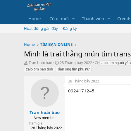
Home
Có gì mới
Thành viên
Credit
Hoạt động gần đây
Đăng ký
Home
TÌM BẠN ONLINE
Mình là trai thẳng mún tìm tran
B
N
T
Tran hoài bao
28 Tháng bảy 2022
app tìm người yêu
ắ
g
h
zalo tìm bạn tình
đàn ông tìm phụ nữ
t
à
ẻ
đ
y
28 Tháng bảy 2022
ầ
b
u
ắ
0924171245
t
đ
ầ
u
Tran hoài bao
New member
Tham gia
28 Tháng bảy 2022