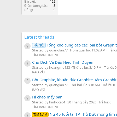
Bài viết
122
Điểm tương tác
3
Đồng
0
Latest threads
Tổng kho cung cấp các loại bột Graphit
HÀ NỘI
Started by quanglan77
Hôm qua, lúc 11:02 AM
Trả lời
TÌM BẠN ONLINE
Chu Dịch Và Dấu Hiệu Tình Duyên
Started by hoangmo123
Thứ ba lúc 3:15 PM
Trả lời: 0
RAO VẶT
Bột Graphite, khuân đúc Graphite, tấm Graphite
Started by quanglan77
Thứ hai lúc 8:18 AM
Trả lời: 0
RAO VẶT
Hi chào mấy bạn
Started by hinhocac4
30 Tháng bảy 2026
Trả lời: 0
TÌM BẠN ONLINE
Nữ 45 tuổi tại TP Thủ Đức mong tìm 
TÌM NAM