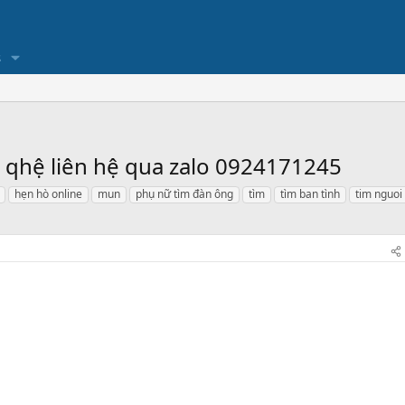
s
s qhệ liên hệ qua zalo 0924171245
hẹn hò online
mun
phụ nữ tìm đàn ông
tìm
tìm ban tình
tim nguoi