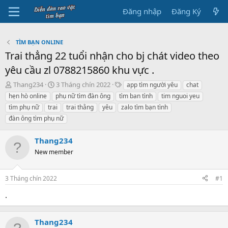
Đăng nhập
Đăng Ký
TÌM BẠN ONLINE
Trai thẳng 22 tuổi nhận cho bj chát video theo
yêu cầu zl 0788215860 khu vực .
B
N
T
Thang234
3 Tháng chín 2022
app tìm người yêu
chat
ắ
g
h
hẹn hò online
phụ nữ tìm đàn ông
tìm ban tình
tim nguoi yeu
t
à
ẻ
tìm phụ nữ
trai
trai thằng
yêu
zalo tìm bạn tình
đ
y
đàn ông tìm phụ nữ
ầ
b
u
ắ
t
Thang234
đ
New member
ầ
u
3 Tháng chín 2022
#1
.
Thang234