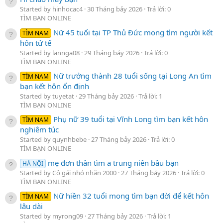
Started by hinhocac4
30 Tháng bảy 2026
Trả lời: 0
TÌM BẠN ONLINE
Nữ 45 tuổi tại TP Thủ Đức mong tìm người kết
TÌM NAM
hôn tử tế
Started by lannga08
29 Tháng bảy 2026
Trả lời: 0
TÌM BẠN ONLINE
Nữ trưởng thành 28 tuổi sống tại Long An tìm
TÌM NAM
bạn kết hôn ổn định
Started by tuyetat
29 Tháng bảy 2026
Trả lời: 1
TÌM BẠN ONLINE
Phụ nữ 39 tuổi tại Vĩnh Long tìm bạn kết hôn
TÌM NAM
nghiêm túc
Started by quynhbebe
27 Tháng bảy 2026
Trả lời: 0
TÌM BẠN ONLINE
mẹ đơn thân tìm a trung niên bầu bạn
HÀ NỘI
Started by Cô gái nhỏ nhắn 2000
27 Tháng bảy 2026
Trả lời: 0
TÌM BẠN ONLINE
Nữ hiền 32 tuổi mong tìm bạn đời để kết hôn
TÌM NAM
lâu dài
Started by myrong09
27 Tháng bảy 2026
Trả lời: 1