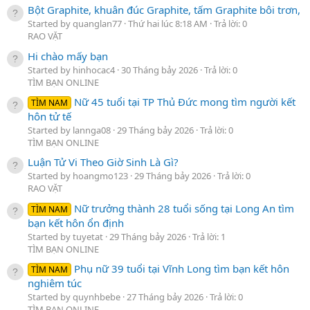
Bột Graphite, khuân đúc Graphite, tấm Graphite bôi trơn,
Started by quanglan77
Thứ hai lúc 8:18 AM
Trả lời: 0
RAO VẶT
Hi chào mấy bạn
Started by hinhocac4
30 Tháng bảy 2026
Trả lời: 0
TÌM BẠN ONLINE
Nữ 45 tuổi tại TP Thủ Đức mong tìm người kết
TÌM NAM
hôn tử tế
Started by lannga08
29 Tháng bảy 2026
Trả lời: 0
TÌM BẠN ONLINE
Luận Tử Vi Theo Giờ Sinh Là Gì?
Started by hoangmo123
29 Tháng bảy 2026
Trả lời: 0
RAO VẶT
Nữ trưởng thành 28 tuổi sống tại Long An tìm
TÌM NAM
bạn kết hôn ổn định
Started by tuyetat
29 Tháng bảy 2026
Trả lời: 1
TÌM BẠN ONLINE
Phụ nữ 39 tuổi tại Vĩnh Long tìm bạn kết hôn
TÌM NAM
nghiêm túc
Started by quynhbebe
27 Tháng bảy 2026
Trả lời: 0
TÌM BẠN ONLINE