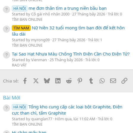
mẹ đơn thân tìm a trung niên bầu bạn
HÀ NỘI
Started by Cô gái nhỏ nhắn 2000
27 Tháng bảy 2026
Trả lời: 0
TÌM BẠN ONLINE
Nữ hiền 32 tuổi mong tìm bạn đời để kết hôn
TÌM NAM
lâu dài
Started by myrong09
27 Tháng bảy 2026
Trả lời: 1
TÌM BẠN ONLINE
Tại Sao Hạt Nhựa Màu Chống Tĩnh Điện Cần Cho Điện Tử?
Started by Vienman
25 Tháng bảy 2026
Trả lời: 0
RAO VẶT
Facebook
X
Bluesky
LinkedIn
Reddit
Pinterest
Tumblr
WhatsApp
Email
Li
Chia sẻ:
Bài Mới
Tổng kho cung cấp các loại bột Graphite, Điện
HÀ NỘI
cực than chì, tấm Graphite
Started by quanglan77
Hôm qua, lúc 11:02 AM
Trả lời: 0
TÌM BẠN ONLINE
Hi chào mấy bạn