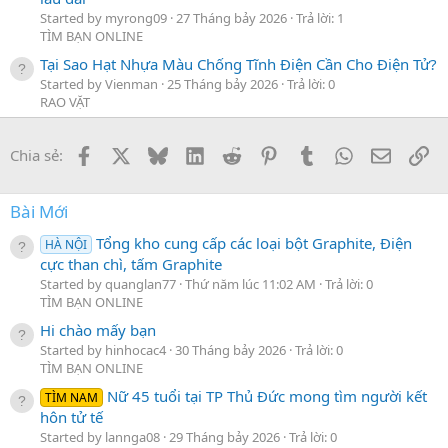
Started by myrong09
27 Tháng bảy 2026
Trả lời: 1
TÌM BẠN ONLINE
Tại Sao Hạt Nhựa Màu Chống Tĩnh Điện Cần Cho Điện Tử?
Started by Vienman
25 Tháng bảy 2026
Trả lời: 0
RAO VẶT
Facebook
X
Bluesky
LinkedIn
Reddit
Pinterest
Tumblr
WhatsApp
Email
Li
Chia sẻ:
Bài Mới
Tổng kho cung cấp các loại bột Graphite, Điện
HÀ NỘI
cực than chì, tấm Graphite
Started by quanglan77
Thứ năm lúc 11:02 AM
Trả lời: 0
TÌM BẠN ONLINE
Hi chào mấy bạn
Started by hinhocac4
30 Tháng bảy 2026
Trả lời: 0
TÌM BẠN ONLINE
Nữ 45 tuổi tại TP Thủ Đức mong tìm người kết
TÌM NAM
hôn tử tế
Started by lannga08
29 Tháng bảy 2026
Trả lời: 0