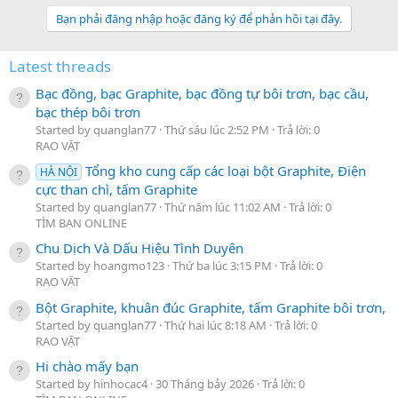
a
c
Bạn phải đăng nhập hoặc đăng ký để phản hồi tại đây.
t
i
o
Latest threads
n
s
Bạc đồng, bạc Graphite, bạc đồng tự bôi trơn, bạc cầu,
:
bạc thép bôi trơn
Started by quanglan77
Thứ sáu lúc 2:52 PM
Trả lời: 0
RAO VẶT
Tổng kho cung cấp các loại bột Graphite, Điện
HÀ NỘI
cực than chì, tấm Graphite
Started by quanglan77
Thứ năm lúc 11:02 AM
Trả lời: 0
TÌM BẠN ONLINE
Chu Dịch Và Dấu Hiệu Tình Duyên
Started by hoangmo123
Thứ ba lúc 3:15 PM
Trả lời: 0
RAO VẶT
Bột Graphite, khuân đúc Graphite, tấm Graphite bôi trơn,
Started by quanglan77
Thứ hai lúc 8:18 AM
Trả lời: 0
RAO VẶT
Hi chào mấy bạn
Started by hinhocac4
30 Tháng bảy 2026
Trả lời: 0