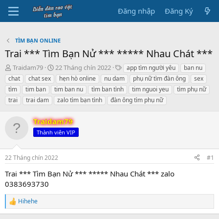
Đăng nhập
Đăng Ký
TÌM BẠN ONLINE
Trai *** Tìm Bạn Nử *** ***** Nhau Chát ***
B
N
T
Traidam79
22 Tháng chín 2022
app tìm người yêu
ban nu
ắ
g
h
chat
chat sex
hẹn hò online
nu dam
phụ nữ tìm đàn ông
sex
t
à
ẻ
tìm
tim ban
tim ban nu
tìm ban tình
tim nguoi yeu
tìm phụ nữ
đ
y
trai
trai dam
zalo tìm bạn tình
đàn ông tìm phụ nữ
ầ
b
u
ắ
t
Traidam79
đ
Thành viên VIP
ầ
u
22 Tháng chín 2022
#1
Trai *** Tìm Bạn Nử *** ***** Nhau Chát *** zalo
0383693730
Hihehe
R
e