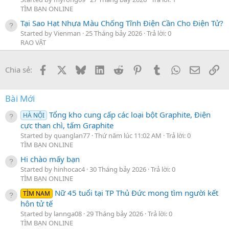
TÌM BẠN ONLINE
Tại Sao Hạt Nhựa Màu Chống Tĩnh Điện Cần Cho Điện Tử?
Started by Vienman
25 Tháng bảy 2026
Trả lời: 0
RAO VẶT
Facebook
X
Bluesky
LinkedIn
Reddit
Pinterest
Tumblr
WhatsApp
Email
Li
Chia sẻ:
Bài Mới
Tổng kho cung cấp các loại bột Graphite, Điện
HÀ NỘI
cực than chì, tấm Graphite
Started by quanglan77
Thứ năm lúc 11:02 AM
Trả lời: 0
TÌM BẠN ONLINE
Hi chào mấy bạn
Started by hinhocac4
30 Tháng bảy 2026
Trả lời: 0
TÌM BẠN ONLINE
Nữ 45 tuổi tại TP Thủ Đức mong tìm người kết
TÌM NAM
hôn tử tế
Started by lannga08
29 Tháng bảy 2026
Trả lời: 0
TÌM BẠN ONLINE