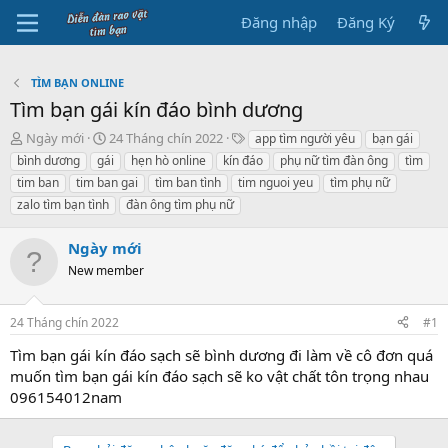
Đăng nhập
Đăng Ký
TÌM BẠN ONLINE
Tìm bạn gái kín đáo bình dương
B
N
T
Ngày mới
24 Tháng chín 2022
app tìm người yêu
bạn gái
ắ
g
h
bình dương
gái
hẹn hò online
kín đáo
phụ nữ tìm đàn ông
tìm
t
à
ẻ
tim ban
tim ban gai
tìm ban tình
tim nguoi yeu
tìm phụ nữ
đ
y
zalo tìm bạn tình
đàn ông tìm phụ nữ
ầ
b
u
ắ
t
Ngày mới
đ
New member
ầ
u
24 Tháng chín 2022
#1
Tìm bạn gái kín đáo sạch sẽ bình dương đi làm về cô đơn quá
muốn tìm bạn gái kín đáo sạch sẽ ko vật chất tôn trọng nhau
096154012nam