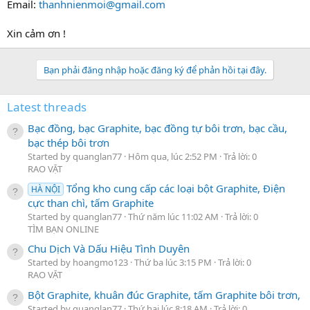
Email:
thanhnienmoi@gmail.com
Xin cảm ơn !
Bạn phải đăng nhập hoặc đăng ký để phản hồi tại đây.
Latest threads
Bạc đồng, bạc Graphite, bạc đồng tự bôi trơn, bạc cầu,
bạc thép bôi trơn
Started by quanglan77
Hôm qua, lúc 2:52 PM
Trả lời: 0
RAO VẶT
Tổng kho cung cấp các loại bột Graphite, Điện
HÀ NỘI
cực than chì, tấm Graphite
Started by quanglan77
Thứ năm lúc 11:02 AM
Trả lời: 0
TÌM BẠN ONLINE
Chu Dịch Và Dấu Hiệu Tình Duyên
Started by hoangmo123
Thứ ba lúc 3:15 PM
Trả lời: 0
RAO VẶT
Bột Graphite, khuân đúc Graphite, tấm Graphite bôi trơn,
Started by quanglan77
Thứ hai lúc 8:18 AM
Trả lời: 0