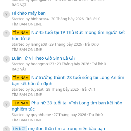
RAO VẶT
Hi chào mấy bạn
Started by hinhocac4
30 Tháng bảy 2026
Trả lời: 0
TÌM BẠN ONLINE
Nữ 45 tuổi tại TP Thủ Đức mong tìm người kết
TÌM NAM
hôn tử tế
Started by lannga08
29 Tháng bảy 2026
Trả lời: 0
TÌM BẠN ONLINE
Luận Tử Vi Theo Giờ Sinh Là Gì?
Started by hoangmo123
29 Tháng bảy 2026
Trả lời: 0
RAO VẶT
Nữ trưởng thành 28 tuổi sống tại Long An tìm
TÌM NAM
bạn kết hôn ổn định
Started by tuyetat
29 Tháng bảy 2026
Trả lời: 1
TÌM BẠN ONLINE
Phụ nữ 39 tuổi tại Vĩnh Long tìm bạn kết hôn
TÌM NAM
nghiêm túc
Started by quynhbebe
27 Tháng bảy 2026
Trả lời: 0
TÌM BẠN ONLINE
mẹ đơn thân tìm a trung niên bầu bạn
HÀ NỘI