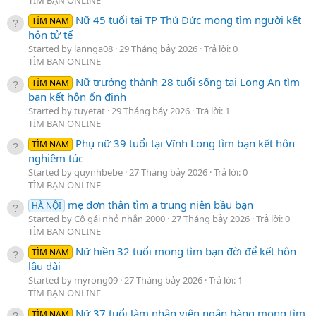
Nữ 45 tuổi tại TP Thủ Đức mong tìm người kết
TÌM NAM
hôn tử tế
Started by lannga08
29 Tháng bảy 2026
Trả lời: 0
TÌM BẠN ONLINE
Nữ trưởng thành 28 tuổi sống tại Long An tìm
TÌM NAM
bạn kết hôn ổn định
Started by tuyetat
29 Tháng bảy 2026
Trả lời: 1
TÌM BẠN ONLINE
Phụ nữ 39 tuổi tại Vĩnh Long tìm bạn kết hôn
TÌM NAM
nghiêm túc
Started by quynhbebe
27 Tháng bảy 2026
Trả lời: 0
TÌM BẠN ONLINE
mẹ đơn thân tìm a trung niên bầu bạn
HÀ NỘI
Started by Cô gái nhỏ nhắn 2000
27 Tháng bảy 2026
Trả lời: 0
TÌM BẠN ONLINE
Nữ hiền 32 tuổi mong tìm bạn đời để kết hôn
TÌM NAM
lâu dài
Started by myrong09
27 Tháng bảy 2026
Trả lời: 1
TÌM BẠN ONLINE
Nữ 37 tuổi làm nhân viên ngân hàng mong tìm
TÌM NAM