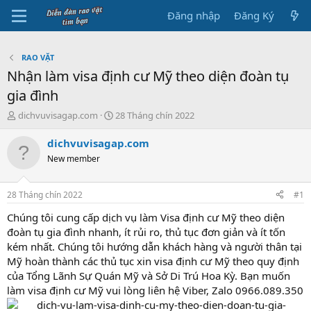
Đăng nhập
Đăng Ký
RAO VẶT
Nhận làm visa định cư Mỹ theo diện đoàn tụ
gia đình
B
N
dichvuvisagap.com
28 Tháng chín 2022
ắ
g
t
à
dichvuvisagap.com
đ
y
New member
ầ
b
u
ắ
t
28 Tháng chín 2022
#1
đ
ầ
Chúng tôi cung cấp dịch vụ làm Visa định cư Mỹ theo diện
u
đoàn tụ gia đình nhanh, ít rủi ro, thủ tục đơn giản và ít tốn
kém nhất. Chúng tôi hướng dẫn khách hàng và người thân tại
Mỹ hoàn thành các thủ tục xin visa định cư Mỹ theo quy định
của Tổng Lãnh Sự Quán Mỹ và Sở Di Trú Hoa Kỳ. Bạn muốn
làm visa định cư Mỹ vui lòng liên hệ Viber, Zalo 0966.089.350