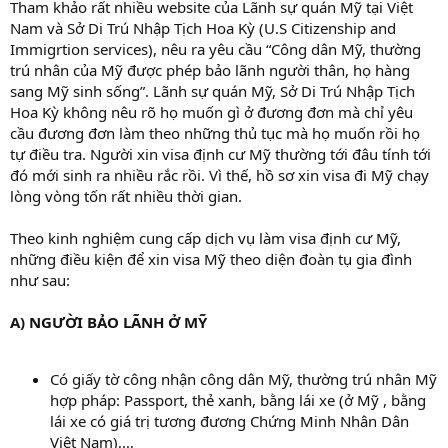
Tham khảo rất nhiều website của Lãnh sự quán Mỹ tại Việt
Nam và Sở Di Trú Nhập Tịch Hoa Kỳ (U.S Citizenship and
Immigrtion services), nêu ra yêu cầu “Công dân Mỹ, thường
trú nhân của Mỹ được phép bảo lãnh người thân, họ hàng
sang Mỹ sinh sống”. Lãnh sự quán Mỹ, Sở Di Trú Nhập Tịch
Hoa Kỳ không nêu rõ họ muốn gì ở đương đơn mà chỉ yêu
cầu đương đơn làm theo những thủ tục mà họ muốn rồi họ
tự điều tra. Người xin visa định cư Mỹ thường tới đâu tính tới
đó mới sinh ra nhiều rắc rồi. Vì thế, hồ sơ xin visa đi Mỹ chạy
lòng vòng tốn rất nhiều thời gian.
Theo kinh nghiệm cung cấp dịch vụ làm visa định cư Mỹ,
những điều kiện để xin visa Mỹ theo diện đoàn tụ gia đình
như sau:
A) NGƯỜI BẢO LÃNH Ở MỸ
Có giấy tờ công nhận công dân Mỹ, thường trú nhân Mỹ
hợp pháp: Passport, thẻ xanh, bằng lái xe (ở Mỹ , bằng
lái xe có giá trị tương đương Chứng Minh Nhân Dân
Việt Nam),…