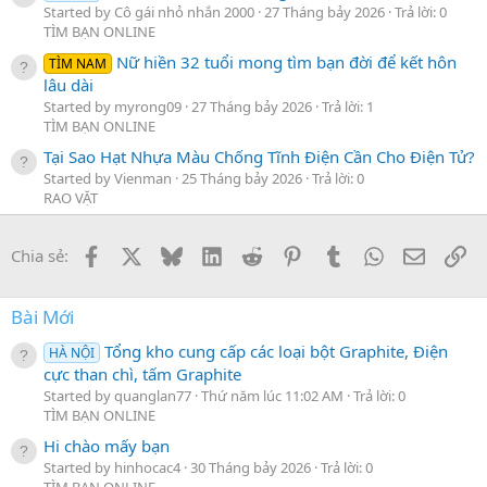
Started by Cô gái nhỏ nhắn 2000
27 Tháng bảy 2026
Trả lời: 0
TÌM BẠN ONLINE
Nữ hiền 32 tuổi mong tìm bạn đời để kết hôn
TÌM NAM
lâu dài
Started by myrong09
27 Tháng bảy 2026
Trả lời: 1
TÌM BẠN ONLINE
Tại Sao Hạt Nhựa Màu Chống Tĩnh Điện Cần Cho Điện Tử?
Started by Vienman
25 Tháng bảy 2026
Trả lời: 0
RAO VẶT
Facebook
X
Bluesky
LinkedIn
Reddit
Pinterest
Tumblr
WhatsApp
Email
Li
Chia sẻ:
Bài Mới
Tổng kho cung cấp các loại bột Graphite, Điện
HÀ NỘI
cực than chì, tấm Graphite
Started by quanglan77
Thứ năm lúc 11:02 AM
Trả lời: 0
TÌM BẠN ONLINE
Hi chào mấy bạn
Started by hinhocac4
30 Tháng bảy 2026
Trả lời: 0
TÌM BẠN ONLINE