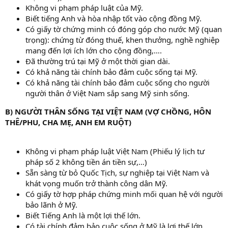
Không vi phạm pháp luật của Mỹ.
Biết tiếng Anh và hòa nhập tốt vào cộng đồng Mỹ.
Có giấy tờ chứng minh có đóng góp cho nước Mỹ (quan
trọng): chứng từ đóng thuế, khen thưởng, nghề nghiệp
mang đến lợi ích lớn cho cộng đồng,….
Đã thường trú tại Mỹ ở một thời gian dài.
Có khả năng tài chính bảo đảm cuộc sống tại Mỹ.
Có khả năng tài chính bảo đảm cuộc sống cho người
người thân ở Việt Nam sắp sang Mỹ sinh sống.
B) NGƯỜI THÂN SỐNG TẠI VIỆT NAM (VỢ CHỒNG, HÔN
THÊ/PHU, CHA MẸ, ANH EM RUỘT)
Không vi phạm pháp luật Việt Nam (Phiếu lý lịch tư
pháp số 2 không tiền án tiền sự,…)
Sẵn sàng từ bỏ Quốc Tịch, sự nghiệp tại Việt Nam và
khát vọng muốn trở thành công dân Mỹ.
Có giấy tờ hợp pháp chứng minh mối quan hệ với người
bảo lãnh ở Mỹ.
Biết Tiếng Anh là một lợi thế lớn.
Có tài chính đảm bảo cuộc sống ở Mỹ là lợi thế lớn.