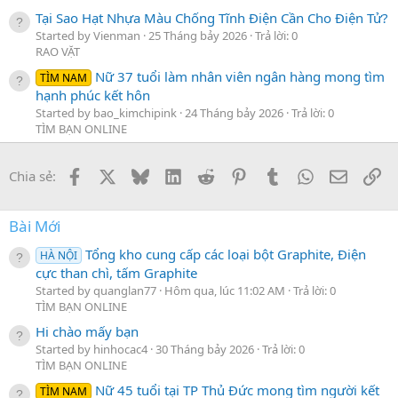
Tại Sao Hạt Nhựa Màu Chống Tĩnh Điện Cần Cho Điện Tử?
Started by Vienman
25 Tháng bảy 2026
Trả lời: 0
RAO VẶT
Nữ 37 tuổi làm nhân viên ngân hàng mong tìm
TÌM NAM
hạnh phúc kết hôn
Started by bao_kimchipink
24 Tháng bảy 2026
Trả lời: 0
TÌM BẠN ONLINE
Facebook
X
Bluesky
LinkedIn
Reddit
Pinterest
Tumblr
WhatsApp
Email
Li
Chia sẻ:
Bài Mới
Tổng kho cung cấp các loại bột Graphite, Điện
HÀ NỘI
cực than chì, tấm Graphite
Started by quanglan77
Hôm qua, lúc 11:02 AM
Trả lời: 0
TÌM BẠN ONLINE
Hi chào mấy bạn
Started by hinhocac4
30 Tháng bảy 2026
Trả lời: 0
TÌM BẠN ONLINE
Nữ 45 tuổi tại TP Thủ Đức mong tìm người kết
TÌM NAM