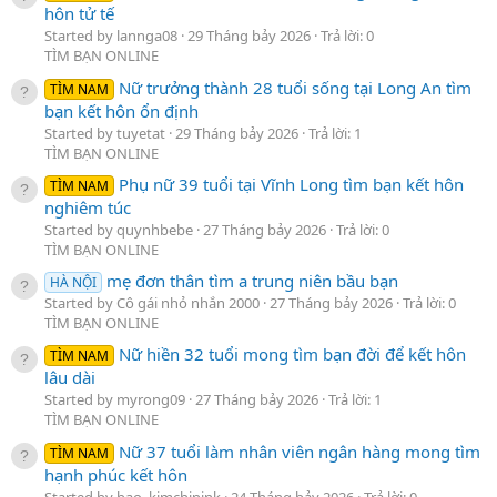
hôn tử tế
Started by lannga08
29 Tháng bảy 2026
Trả lời: 0
TÌM BẠN ONLINE
Nữ trưởng thành 28 tuổi sống tại Long An tìm
TÌM NAM
bạn kết hôn ổn định
Started by tuyetat
29 Tháng bảy 2026
Trả lời: 1
TÌM BẠN ONLINE
Phụ nữ 39 tuổi tại Vĩnh Long tìm bạn kết hôn
TÌM NAM
nghiêm túc
Started by quynhbebe
27 Tháng bảy 2026
Trả lời: 0
TÌM BẠN ONLINE
mẹ đơn thân tìm a trung niên bầu bạn
HÀ NỘI
Started by Cô gái nhỏ nhắn 2000
27 Tháng bảy 2026
Trả lời: 0
TÌM BẠN ONLINE
Nữ hiền 32 tuổi mong tìm bạn đời để kết hôn
TÌM NAM
lâu dài
Started by myrong09
27 Tháng bảy 2026
Trả lời: 1
TÌM BẠN ONLINE
Nữ 37 tuổi làm nhân viên ngân hàng mong tìm
TÌM NAM
hạnh phúc kết hôn
Started by bao_kimchipink
24 Tháng bảy 2026
Trả lời: 0