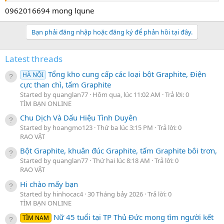
0962016694 mong lqune
Bạn phải đăng nhập hoặc đăng ký để phản hồi tại đây.
Latest threads
Tổng kho cung cấp các loại bột Graphite, Điện
HÀ NỘI
cực than chì, tấm Graphite
Started by quanglan77
Hôm qua, lúc 11:02 AM
Trả lời: 0
TÌM BẠN ONLINE
Chu Dịch Và Dấu Hiệu Tình Duyên
Started by hoangmo123
Thứ ba lúc 3:15 PM
Trả lời: 0
RAO VẶT
Bột Graphite, khuân đúc Graphite, tấm Graphite bôi trơn,
Started by quanglan77
Thứ hai lúc 8:18 AM
Trả lời: 0
RAO VẶT
Hi chào mấy bạn
Started by hinhocac4
30 Tháng bảy 2026
Trả lời: 0
TÌM BẠN ONLINE
Nữ 45 tuổi tại TP Thủ Đức mong tìm người kết
TÌM NAM