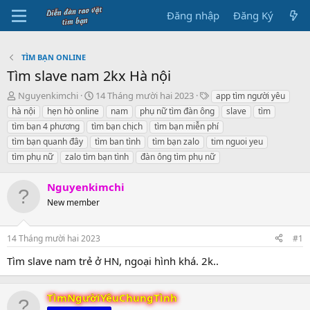
Đăng nhập
Đăng Ký
TÌM BẠN ONLINE
Tìm slave nam 2kx Hà nội
B
N
T
Nguyenkimchi
14 Tháng mười hai 2023
app tìm người yêu
ắ
g
h
hà nội
hẹn hò online
nam
phụ nữ tìm đàn ông
slave
tìm
t
à
ẻ
tìm bạn 4 phương
tìm bạn chịch
tìm bạn miễn phí
đ
y
tìm bạn quanh đây
tìm ban tình
tìm bạn zalo
tim nguoi yeu
ầ
b
tìm phụ nữ
u
zalo tìm bạn tình
ắ
đàn ông tìm phụ nữ
t
đ
Nguyenkimchi
ầ
New member
u
14 Tháng mười hai 2023
#1
Tìm slave nam trẻ ở HN, ngoại hình khá. 2k..
TìmNgườiYêuChungTình