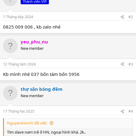
Thành viên VIP
1 Tháng bảy 2024
#2
0825 009 006 , kb zalo nhé
yeu_phu_nu
New member
12 Tháng tám 2024
#3
Kb mình nhé 037 bốn tám bốn 5956
thợ săn bóng đêm
New member
17 Tháng hai 2025
#4
Nguyenkimchi đã viết:
Tìm slave nam trẻ ở HN, ngoại hình khá. 2k..