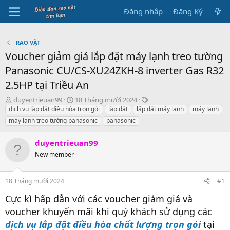
Đăng nhập
Đăng Ký
RAO VẶT
Voucher giảm giá lắp đặt máy lạnh treo tường
Panasonic CU/CS-XU24ZKH-8 inverter Gas R32
2.5HP tại Triều An
B
N
T
duyentrieuan99
18 Tháng mười 2024
ắ
g
h
dịch vụ lắp đặt điều hòa trọn gói
lắp đặt
lắp đặt máy lạnh
máy lạnh
t
à
ẻ
máy lạnh treo tường panasonic
panasonic
đ
y
ầ
b
duyentrieuan99
u
ắ
New member
t
đ
ầ
18 Tháng mười 2024
#1
u
Cực kì hấp dẫn với các voucher giảm giá và
voucher khuyến mãi khi quý khách sử dụng các
dịch vụ lắp đặt điều hòa chất lượng trọn gói
tại