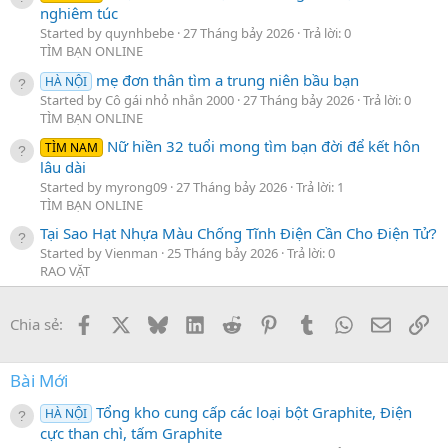
nghiêm túc
Started by quynhbebe
27 Tháng bảy 2026
Trả lời: 0
TÌM BẠN ONLINE
mẹ đơn thân tìm a trung niên bầu bạn
HÀ NỘI
Started by Cô gái nhỏ nhắn 2000
27 Tháng bảy 2026
Trả lời: 0
TÌM BẠN ONLINE
Nữ hiền 32 tuổi mong tìm bạn đời để kết hôn
TÌM NAM
lâu dài
Started by myrong09
27 Tháng bảy 2026
Trả lời: 1
TÌM BẠN ONLINE
Tại Sao Hạt Nhựa Màu Chống Tĩnh Điện Cần Cho Điện Tử?
Started by Vienman
25 Tháng bảy 2026
Trả lời: 0
RAO VẶT
Facebook
X
Bluesky
LinkedIn
Reddit
Pinterest
Tumblr
WhatsApp
Email
Li
Chia sẻ:
Bài Mới
Tổng kho cung cấp các loại bột Graphite, Điện
HÀ NỘI
cực than chì, tấm Graphite