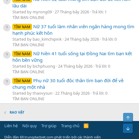
lâu dài
Started by myrong09
27 Tháng bảy 2026
Trả lời: 1
TÌM BẠN ONLINE
Nữ 37 tuổi làm nhân viên ngân hàng mong tìm
TÌM NAM
hạnh phúc kết hôn
Started by bao_kimchipink
24 Tháng bảy 2026
Trả lời: 0
TÌM BẠN ONLINE
Nữ hiền 41 tuổi sống tại Đồng Nai tìm bạn kết
TÌM NAM
hôn bền vững
Started by bichphuong
24 Tháng bảy 2026
Trả lời: 0
TÌM BẠN ONLINE
Phụ nữ 30 tuổi độc thân tìm bạn đời để về
TÌM NAM
chung một nhà
Started by thaovysun
22 Tháng bảy 2026
Trả lời: 0
TÌM BẠN ONLINE
RAO VẶT
Bên 
Liên hệ
Nội quy
Trợ giúp
Trang chủ
R
Bot
S
S
Diễn đàn 69.trungdacbiet.com phát triển bởi các thành viên