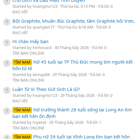
Chu Dịch Và Dấu Hiệu Tình Duyên
Started by hoangmo123
Thứ ba lúc 3:15 PM
Trả lời: 0
RAO VẶT
Bột Graphite, khuân đúc Graphite, tấm Graphite bôi trơn,
Started by quanglan77
Thứ hai lúc 8:18 AM
Trả lời: 0
RAO VẶT
Hi chào mấy bạn
Started by hinhocac4
30 Tháng bảy 2026
Trả lời: 0
TÌM BẠN ONLINE
Nữ 45 tuổi tại TP Thủ Đức mong tìm người kết
TÌM NAM
hôn tử tế
Started by lannga08
29 Tháng bảy 2026
Trả lời: 0
TÌM BẠN ONLINE
Luận Tử Vi Theo Giờ Sinh Là Gì?
Started by hoangmo123
29 Tháng bảy 2026
Trả lời: 0
RAO VẶT
Nữ trưởng thành 28 tuổi sống tại Long An tìm
TÌM NAM
bạn kết hôn ổn định
Started by tuyetat
29 Tháng bảy 2026
Trả lời: 1
TÌM BẠN ONLINE
Phụ nữ 39 tuổi tại Vĩnh Long tìm bạn kết hôn
TÌM NAM