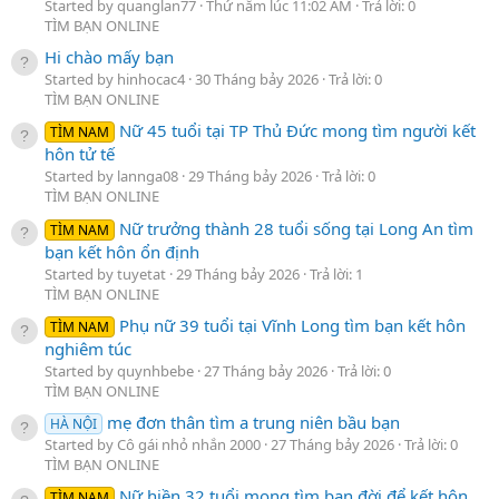
Started by quanglan77
Thứ năm lúc 11:02 AM
Trả lời: 0
TÌM BẠN ONLINE
Hi chào mấy bạn
Started by hinhocac4
30 Tháng bảy 2026
Trả lời: 0
TÌM BẠN ONLINE
Nữ 45 tuổi tại TP Thủ Đức mong tìm người kết
TÌM NAM
hôn tử tế
Started by lannga08
29 Tháng bảy 2026
Trả lời: 0
TÌM BẠN ONLINE
Nữ trưởng thành 28 tuổi sống tại Long An tìm
TÌM NAM
bạn kết hôn ổn định
Started by tuyetat
29 Tháng bảy 2026
Trả lời: 1
TÌM BẠN ONLINE
Phụ nữ 39 tuổi tại Vĩnh Long tìm bạn kết hôn
TÌM NAM
nghiêm túc
Started by quynhbebe
27 Tháng bảy 2026
Trả lời: 0
TÌM BẠN ONLINE
mẹ đơn thân tìm a trung niên bầu bạn
HÀ NỘI
Started by Cô gái nhỏ nhắn 2000
27 Tháng bảy 2026
Trả lời: 0
TÌM BẠN ONLINE
Nữ hiền 32 tuổi mong tìm bạn đời để kết hôn
TÌM NAM