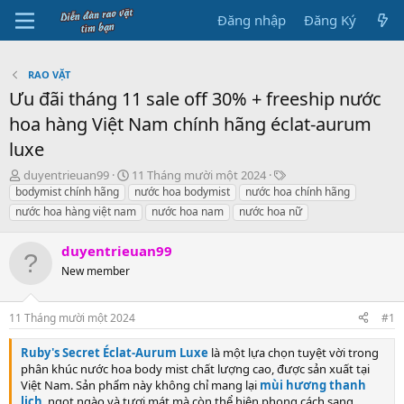
Đăng nhập
Đăng Ký
RAO VẶT
Ưu đãi tháng 11 sale off 30% + freeship nước
hoa hàng Việt Nam chính hãng éclat-aurum
luxe
B
N
T
duyentrieuan99
11 Tháng mười một 2024
ắ
g
h
bodymist chính hãng
nước hoa bodymist
nước hoa chính hãng
t
à
ẻ
nước hoa hàng việt nam
nước hoa nam
nước hoa nữ
đ
y
ầ
b
duyentrieuan99
u
ắ
New member
t
đ
ầ
11 Tháng mười một 2024
#1
u
Ruby's Secret Éclat-Aurum Luxe
là một lựa chọn tuyệt vời trong
phân khúc nước hoa body mist chất lượng cao, được sản xuất tại
Việt Nam. Sản phẩm này không chỉ mang lại
mùi hương thanh
lịch
, ngọt ngào và tươi mát mà còn thể hiện phong cách sang