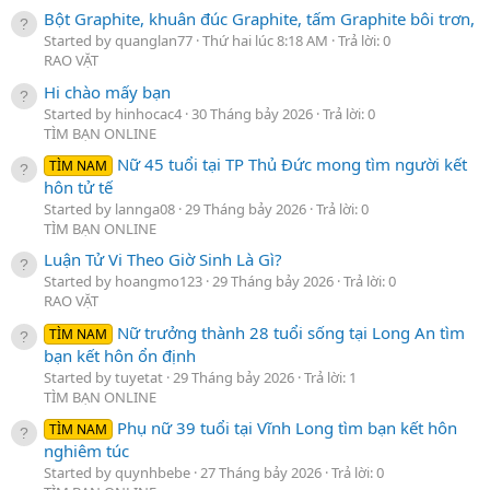
Bột Graphite, khuân đúc Graphite, tấm Graphite bôi trơn,
Started by quanglan77
Thứ hai lúc 8:18 AM
Trả lời: 0
RAO VẶT
Hi chào mấy bạn
Started by hinhocac4
30 Tháng bảy 2026
Trả lời: 0
TÌM BẠN ONLINE
Nữ 45 tuổi tại TP Thủ Đức mong tìm người kết
TÌM NAM
hôn tử tế
Started by lannga08
29 Tháng bảy 2026
Trả lời: 0
TÌM BẠN ONLINE
Luận Tử Vi Theo Giờ Sinh Là Gì?
Started by hoangmo123
29 Tháng bảy 2026
Trả lời: 0
RAO VẶT
Nữ trưởng thành 28 tuổi sống tại Long An tìm
TÌM NAM
bạn kết hôn ổn định
Started by tuyetat
29 Tháng bảy 2026
Trả lời: 1
TÌM BẠN ONLINE
Phụ nữ 39 tuổi tại Vĩnh Long tìm bạn kết hôn
TÌM NAM
nghiêm túc
Started by quynhbebe
27 Tháng bảy 2026
Trả lời: 0