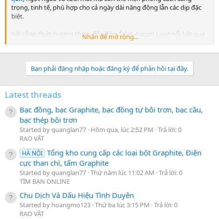
trọng, tinh tế, phù hợp cho cả ngày dài năng động lẫn các dịp đặc
biệt.
Với công thức hương thơm độc đáo, Éclat-Aurum Luxe nổi bật qua
Nhấn để mở rộng...
ba tầng hương cân bằng. Hương đầu ngọt ngào và tươi mới với trái
cây mọng nước; hương giữa quyến rũ với hoa nhài và lan Nam Phi;
và hương cuối ấm áp, sâu lắng của gỗ tuyết tùng và xạ hương,
Bạn phải đăng nhập hoặc đăng ký để phản hồi tại đây.
mang lại sự bền lâu và cảm giác sang trọng.
Thiết kế chai nhỏ gọn và hiện đại của Éclat-Aurum Luxe cũng là một
Latest threads
điểm nhấn, giúp dễ dàng mang theo bên mình để luôn tự tin tỏa
hương suốt ngày dài. Đây chắc chắn là sản phẩm đáng thử cho
Bạc đồng, bạc Graphite, bạc đồng tự bôi trơn, bạc cầu,
những ai yêu thích
nước hoa body mist chất lượng
, mang đậm
bạc thép bôi trơn
phong cách Việt.
Started by quanglan77
Hôm qua, lúc 2:52 PM
Trả lời: 0
RAO VẶT
ĐẶC BIỆT KHUYẾN MÃI TRONG THÁNG 11 NÀY GIẢM ĐẾN 30% +
0979
Tổng kho cung cấp các loại bột Graphite, Điện
HÀ NỘI
FREESHIP TOÀN QUỐC NHANH TAY LIÊN HỆ NGAY ZALO
cực than chì, tấm Graphite
473 466
NGAY HÔM NAY
Started by quanglan77
Thứ năm lúc 11:02 AM
Trả lời: 0
TÌM BẠN ONLINE
https://shopee.vn/Nước-hoa-body-mist-Ruby's-Secret-Éclat-Aurum-
Chu Dịch Và Dấu Hiệu Tình Duyên
Luxe-i.585388193.24987630099?sp_atk=a8f12f12-106d-450c-a855-
Started by hoangmo123
Thứ ba lúc 3:15 PM
Trả lời: 0
dd14099599aa
RAO VẶT