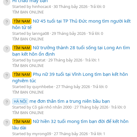
Hi chào mấy bạn
Started by hinhocac4
30 Tháng bảy 2026
Trả lời: 0
TÌM BẠN ONLINE
Nữ 45 tuổi tại TP Thủ Đức mong tìm người kết
TÌM NAM
hôn tử tế
Started by lannga08
29 Tháng bảy 2026
Trả lời: 0
TÌM BẠN ONLINE
Nữ trưởng thành 28 tuổi sống tại Long An tìm
TÌM NAM
bạn kết hôn ổn định
Started by tuyetat
29 Tháng bảy 2026
Trả lời: 1
TÌM BẠN ONLINE
Phụ nữ 39 tuổi tại Vĩnh Long tìm bạn kết hôn
TÌM NAM
nghiêm túc
Started by quynhbebe
27 Tháng bảy 2026
Trả lời: 0
TÌM BẠN ONLINE
mẹ đơn thân tìm a trung niên bầu bạn
HÀ NỘI
Started by Cô gái nhỏ nhắn 2000
27 Tháng bảy 2026
Trả lời: 0
TÌM BẠN ONLINE
Nữ hiền 32 tuổi mong tìm bạn đời để kết hôn
TÌM NAM
lâu dài
Started by myrong09
27 Tháng bảy 2026
Trả lời: 1