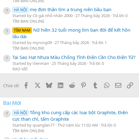
TÌM BẠN ONLINE
mẹ đơn thân tìm a trung niên bầu bạn
HÀ NỘI
Started by Cô gái nhỏ nhắn 2000
27 Tháng bảy 2026
Trả lời: 0
TÌM BẠN ONLINE
Nữ hiền 32 tuổi mong tìm bạn đời để kết hôn
TÌM NAM
lâu dài
Started by myrong09
27 Tháng bảy 2026
Trả lời: 1
TÌM BẠN ONLINE
Tại Sao Hạt Nhựa Màu Chống Tĩnh Điện Cần Cho Điện Tử?
Started by Vienman
25 Tháng bảy 2026
Trả lời: 0
RAO VẶT
Facebook
X
Bluesky
LinkedIn
Reddit
Pinterest
Tumblr
WhatsApp
Email
Li
Chia sẻ:
Bài Mới
Tổng kho cung cấp các loại bột Graphite, Điện
HÀ NỘI
cực than chì, tấm Graphite
Started by quanglan77
Thứ năm lúc 11:02 AM
Trả lời: 0
TÌM BẠN ONLINE