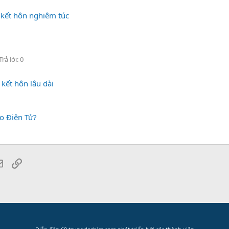
 kết hôn nghiêm túc
Trả lời: 0
kết hôn lâu dài
o Điện Tử?
tsApp
Email
Link