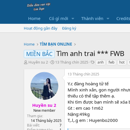
Home
Có gì mới
Thành viên
Credit
Hoạt động gần đây
Đăng ký
Home
TÌM BẠN ONLINE
Tìm anh trai *** FWB
MIỀN BẮC
B
N
T
Huyền su 2
13 Tháng chín 2025
anh
fwb
hot
ắ
g
h
t
à
ẻ
13 Tháng chín 2025
đ
y
ầ
b
Y.c đàng hoàng tử tế
u
ắ
Mình xinh xắn, gọn người nhưng
t
thiếu có thể tập thêm ạ.
đ
Khi tìm được bạn mình sẽ xóa b
ầ
Huyền su 2
Gt : em cao 1m62
u
New member
Nặng:49kg
Tham gia
T,.l,.g em : Huyenbo2000
14 Tháng bảy 2025
Bài viết
7
Điểm tương tác
1