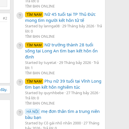
Trả lời: 0
TÌM BẠN ONLINE
Nữ 45 tuổi tại TP Thủ Đức
TÌM NAM
#2
mong tìm người kết hôn tử tế
Started by lannga08
29 Tháng bảy 2026
Trả
lời: 0
TÌM BẠN ONLINE
Nữ trưởng thành 28 tuổi
TÌM NAM
sống tại Long An tìm bạn kết hôn ổn
định
Started by tuyetat
29 Tháng bảy 2026
Trả
lời: 1
TÌM BẠN ONLINE
Phụ nữ 39 tuổi tại Vĩnh Long
TÌM NAM
tìm bạn kết hôn nghiêm túc
 đây.
Started by quynhbebe
27 Tháng bảy 2026
Trả lời: 0
TÌM BẠN ONLINE
mẹ đơn thân tìm a trung niên
HÀ NỘI
bầu bạn
Started by Cô gái nhỏ nhắn 2000
27 Tháng
bảy 2026
Trả lời: 0