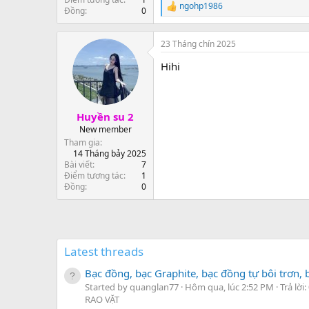
ngohp1986
R
Đồng
0
e
a
c
23 Tháng chín 2025
t
Hihi
i
o
n
s
:
Huyền su 2
New member
Tham gia
14 Tháng bảy 2025
Bài viết
7
Điểm tương tác
1
Đồng
0
Latest threads
Bạc đồng, bạc Graphite, bạc đồng tự bôi trơn, b
Started by quanglan77
Hôm qua, lúc 2:52 PM
Trả lời:
RAO VẶT