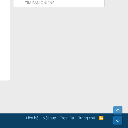
TÌM BẠN ONLINE
Bên 
Liên hệ
Nội quy
Trợ giúp
Trang chủ
R
Bot
S
S