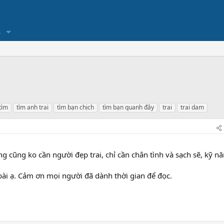
s
tìm
tìm anh trai
tìm bạn chịch
tìm bạn quanh đây
trai
trai dam
 cũng ko cần người đẹp trai, chỉ cần chân tình và sạch sẽ, kỹ n
ài ạ. Cảm ơn mọi người đã dành thời gian để đọc.