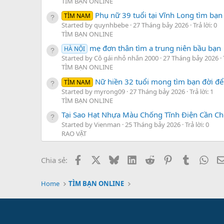
TÌM BẠN ONLINE
Phụ nữ 39 tuổi tại Vĩnh Long tìm bạn
TÌM NAM
Started by quynhbebe
27 Tháng bảy 2026
Trả lời: 0
TÌM BẠN ONLINE
mẹ đơn thân tìm a trung niên bầu bạn
HÀ NỘI
Started by Cô gái nhỏ nhắn 2000
27 Tháng bảy 2026
TÌM BẠN ONLINE
Nữ hiền 32 tuổi mong tìm bạn đời để 
TÌM NAM
Started by myrong09
27 Tháng bảy 2026
Trả lời: 1
TÌM BẠN ONLINE
Tại Sao Hạt Nhựa Màu Chống Tĩnh Điện Cần Ch
Started by Vienman
25 Tháng bảy 2026
Trả lời: 0
RAO VẶT
Facebook
X
Bluesky
LinkedIn
Reddit
Pinterest
Tumblr
Wha
Chia sẻ:
Home
TÌM BẠN ONLINE