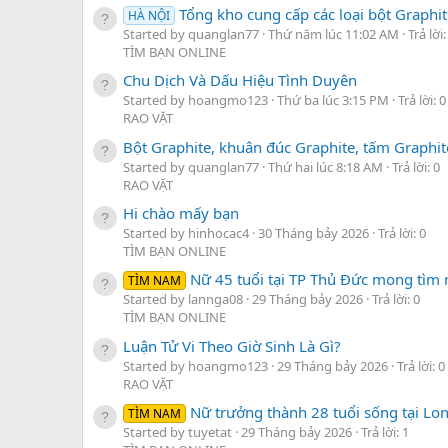
Tổng kho cung cấp các loại bột Graphit
HÀ NỘI
Started by quanglan77
Thứ năm lúc 11:02 AM
Trả lời:
TÌM BẠN ONLINE
Chu Dịch Và Dấu Hiệu Tình Duyên
Started by hoangmo123
Thứ ba lúc 3:15 PM
Trả lời: 0
RAO VẶT
Bột Graphite, khuân đúc Graphite, tấm Graphite
Started by quanglan77
Thứ hai lúc 8:18 AM
Trả lời: 0
RAO VẶT
Hi chào mấy bạn
Started by hinhocac4
30 Tháng bảy 2026
Trả lời: 0
TÌM BẠN ONLINE
Nữ 45 tuổi tại TP Thủ Đức mong tìm 
TÌM NAM
Started by lannga08
29 Tháng bảy 2026
Trả lời: 0
TÌM BẠN ONLINE
Luận Tử Vi Theo Giờ Sinh Là Gì?
Started by hoangmo123
29 Tháng bảy 2026
Trả lời: 0
RAO VẶT
Nữ trưởng thành 28 tuổi sống tại Lo
TÌM NAM
Started by tuyetat
29 Tháng bảy 2026
Trả lời: 1