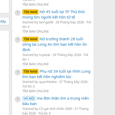
TÌM BẠN ONLINE
Nữ 45 tuổi tại TP Thủ Đức
TÌM NAM
mong tìm người kết hôn tử tế
 đây.
Started by lannga08
29 Tháng bảy 2026
Trả
lời: 0
TÌM BẠN ONLINE
Nữ trưởng thành 28 tuổi
TÌM NAM
sống tại Long An tìm bạn kết hôn ổn
định
Started by tuyetat
29 Tháng bảy 2026
Trả
lời: 1
TÌM BẠN ONLINE
Phụ nữ 39 tuổi tại Vĩnh Long
TÌM NAM
tìm bạn kết hôn nghiêm túc
Started by quynhbebe
27 Tháng bảy 2026
Trả lời: 0
TÌM BẠN ONLINE
mẹ đơn thân tìm a trung niên
HÀ NỘI
bầu bạn
Started by Cô gái nhỏ nhắn 2000
27 Tháng
bảy 2026
Trả lời: 0