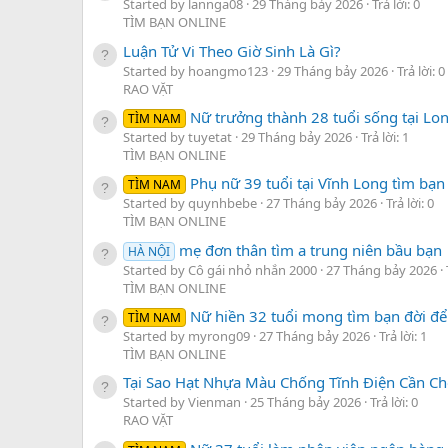
Started by lannga08
29 Tháng bảy 2026
Trả lời: 0
TÌM BẠN ONLINE
Luận Tử Vi Theo Giờ Sinh Là Gì?
Started by hoangmo123
29 Tháng bảy 2026
Trả lời: 0
RAO VẶT
Nữ trưởng thành 28 tuổi sống tại Lo
TÌM NAM
Started by tuyetat
29 Tháng bảy 2026
Trả lời: 1
TÌM BẠN ONLINE
Phụ nữ 39 tuổi tại Vĩnh Long tìm bạn
TÌM NAM
Started by quynhbebe
27 Tháng bảy 2026
Trả lời: 0
TÌM BẠN ONLINE
mẹ đơn thân tìm a trung niên bầu bạn
HÀ NỘI
Started by Cô gái nhỏ nhắn 2000
27 Tháng bảy 2026
TÌM BẠN ONLINE
Nữ hiền 32 tuổi mong tìm bạn đời để 
TÌM NAM
Started by myrong09
27 Tháng bảy 2026
Trả lời: 1
TÌM BẠN ONLINE
Tại Sao Hạt Nhựa Màu Chống Tĩnh Điện Cần Ch
Started by Vienman
25 Tháng bảy 2026
Trả lời: 0
RAO VẶT