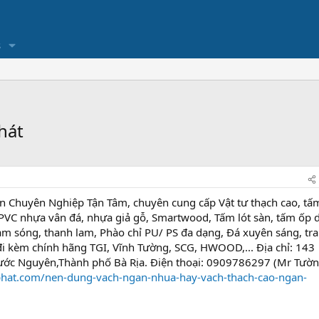
s
hát
Tín Chuyên Nghiệp Tận Tâm, chuyên cung cấp Vật tư thạch cao, tấ
PVC nhựa vân đá, nhựa giả gỗ, Smartwood, Tấm lót sàn, tấm ốp d
m sóng, thanh lam, Phào chỉ PU/ PS đa dạng, Đá xuyên sáng, tr
 đi kèm chính hãng TGI, Vĩnh Tường, SCG, HWOOD,... Địa chỉ: 143
ớc Nguyên,Thành phố Bà Rịa. Điện thoại: 0909786297 (Mr Tườn
hphat.com/nen-dung-vach-ngan-nhua-hay-vach-thach-cao-ngan-