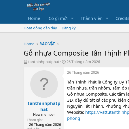
Home
Có gì mới
Thành viên
Credit
Hoạt động gần đây
Đăng ký
Home
RAO VẶT
Gỗ nhựa Composite Tân Thịnh P
B
N
tanthinhphatphat
26 Tháng năm 2026
ắ
g
t
à
26 Tháng năm 2026
đ
y
Tân Thịnh Phát là Công ty Uy 
ầ
b
u
ắ
trần nhựa, trần nhôm, Tấm ốp 
t
Gỗ nhựa Composite, Các tấm la
đ
3D, đầy đủ tất cả các phụ kiện
tanthinhphatp
ầ
Nguyễn Tất Thành, Phường Phư
u
hat
Website:
https://vattutanthin
New member
phong
Tham gia
26 Tháng năm 2026