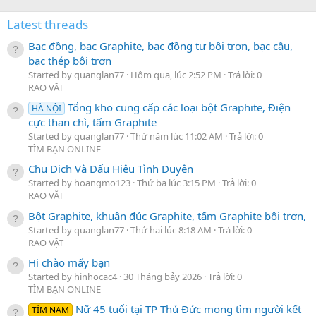
Latest threads
Bạc đồng, bạc Graphite, bạc đồng tự bôi trơn, bạc cầu,
bạc thép bôi trơn
Started by quanglan77
Hôm qua, lúc 2:52 PM
Trả lời: 0
RAO VẶT
Tổng kho cung cấp các loại bột Graphite, Điện
HÀ NỘI
cực than chì, tấm Graphite
Started by quanglan77
Thứ năm lúc 11:02 AM
Trả lời: 0
TÌM BẠN ONLINE
Chu Dịch Và Dấu Hiệu Tình Duyên
Started by hoangmo123
Thứ ba lúc 3:15 PM
Trả lời: 0
RAO VẶT
Bột Graphite, khuân đúc Graphite, tấm Graphite bôi trơn,
Started by quanglan77
Thứ hai lúc 8:18 AM
Trả lời: 0
RAO VẶT
Hi chào mấy bạn
Started by hinhocac4
30 Tháng bảy 2026
Trả lời: 0
TÌM BẠN ONLINE
Nữ 45 tuổi tại TP Thủ Đức mong tìm người kết
TÌM NAM