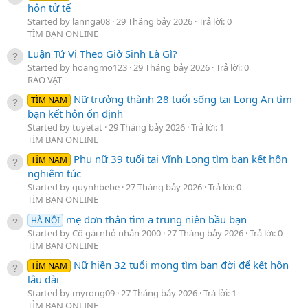
hôn tử tế
Started by lannga08
29 Tháng bảy 2026
Trả lời: 0
TÌM BẠN ONLINE
Luận Tử Vi Theo Giờ Sinh Là Gì?
Started by hoangmo123
29 Tháng bảy 2026
Trả lời: 0
RAO VẶT
Nữ trưởng thành 28 tuổi sống tại Long An tìm
TÌM NAM
bạn kết hôn ổn định
Started by tuyetat
29 Tháng bảy 2026
Trả lời: 1
TÌM BẠN ONLINE
Phụ nữ 39 tuổi tại Vĩnh Long tìm bạn kết hôn
TÌM NAM
nghiêm túc
Started by quynhbebe
27 Tháng bảy 2026
Trả lời: 0
TÌM BẠN ONLINE
mẹ đơn thân tìm a trung niên bầu bạn
HÀ NỘI
Started by Cô gái nhỏ nhắn 2000
27 Tháng bảy 2026
Trả lời: 0
TÌM BẠN ONLINE
Nữ hiền 32 tuổi mong tìm bạn đời để kết hôn
TÌM NAM
lâu dài
Started by myrong09
27 Tháng bảy 2026
Trả lời: 1
TÌM BẠN ONLINE