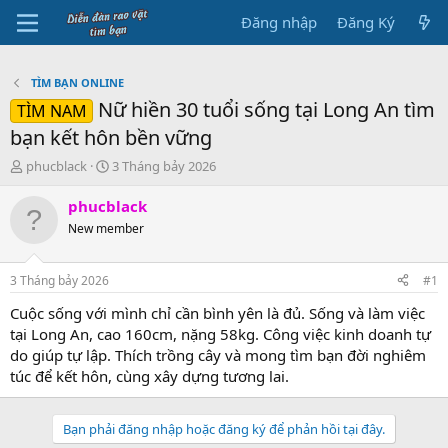
Đăng nhập
Đăng Ký
TÌM BẠN ONLINE
Nữ hiền 30 tuổi sống tại Long An tìm
TÌM NAM
bạn kết hôn bền vững
B
N
phucblack
3 Tháng bảy 2026
ắ
g
t
à
phucblack
đ
y
New member
ầ
b
u
ắ
t
3 Tháng bảy 2026
#1
đ
ầ
Cuộc sống với mình chỉ cần bình yên là đủ. Sống và làm việc
u
tại Long An, cao 160cm, nặng 58kg. Công việc kinh doanh tự
do giúp tự lập. Thích trồng cây và mong tìm bạn đời nghiêm
túc để kết hôn, cùng xây dựng tương lai.
Bạn phải đăng nhập hoặc đăng ký để phản hồi tại đây.