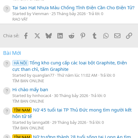
Tại Sao Hạt Nhựa Màu Chống Tĩnh Điện Cần Cho Điện Tử?
Started by Vienman
25 Tháng bảy 2026
Trả lời: 0
RAO VẶT
Facebook
X
Bluesky
LinkedIn
Reddit
Pinterest
Tumblr
WhatsApp
Email
Li
Chia sẻ:
Bài Mới
Tổng kho cung cấp các loại bột Graphite, Điện
HÀ NỘI
cực than chì, tấm Graphite
Started by quanglan77
Thứ năm lúc 11:02 AM
Trả lời: 0
TÌM BẠN ONLINE
Hi chào mấy bạn
Started by hinhocac4
30 Tháng bảy 2026
Trả lời: 0
TÌM BẠN ONLINE
Nữ 45 tuổi tại TP Thủ Đức mong tìm người kết
TÌM NAM
hôn tử tế
Started by lannga08
29 Tháng bảy 2026
Trả lời: 0
TÌM BẠN ONLINE
Nữ trưởng thành 28 tuổi sống tại Long An tìm
TÌM NAM