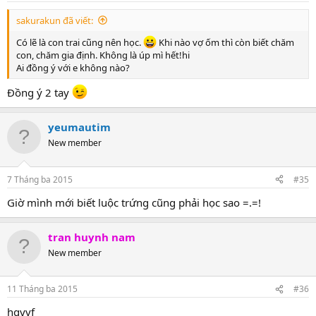
:
sakurakun đã viết:
Có lẽ là con trai cũng nên học.
Khi nào vợ ốm thì còn biết chăm
con, chăm gia định. Không là úp mì hết!hi
Ai đồng ý với e không nào?
Đồng ý 2 tay
yeumautim
New member
7 Tháng ba 2015
#35
Giờ mình mới biết luộc trứng cũng phải học sao =.=!
tran huynh nam
New member
11 Tháng ba 2015
#36
hgyvf