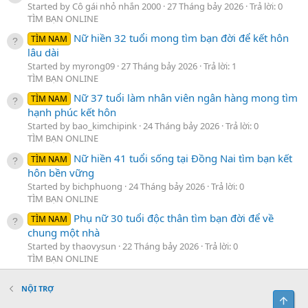
Started by Cô gái nhỏ nhắn 2000
27 Tháng bảy 2026
Trả lời: 0
TÌM BẠN ONLINE
Nữ hiền 32 tuổi mong tìm bạn đời để kết hôn
TÌM NAM
lâu dài
Started by myrong09
27 Tháng bảy 2026
Trả lời: 1
TÌM BẠN ONLINE
Nữ 37 tuổi làm nhân viên ngân hàng mong tìm
TÌM NAM
hạnh phúc kết hôn
Started by bao_kimchipink
24 Tháng bảy 2026
Trả lời: 0
TÌM BẠN ONLINE
Nữ hiền 41 tuổi sống tại Đồng Nai tìm bạn kết
TÌM NAM
hôn bền vững
Started by bichphuong
24 Tháng bảy 2026
Trả lời: 0
TÌM BẠN ONLINE
Phụ nữ 30 tuổi độc thân tìm bạn đời để về
TÌM NAM
chung một nhà
Started by thaovysun
22 Tháng bảy 2026
Trả lời: 0
TÌM BẠN ONLINE
NỘI TRỢ
Bên 