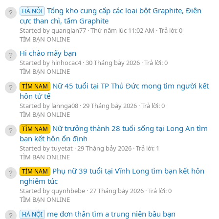
Tổng kho cung cấp các loại bột Graphite, Điện
HÀ NỘI
cực than chì, tấm Graphite
Started by quanglan77
Thứ năm lúc 11:02 AM
Trả lời: 0
TÌM BẠN ONLINE
Hi chào mấy bạn
Started by hinhocac4
30 Tháng bảy 2026
Trả lời: 0
TÌM BẠN ONLINE
Nữ 45 tuổi tại TP Thủ Đức mong tìm người kết
TÌM NAM
hôn tử tế
Started by lannga08
29 Tháng bảy 2026
Trả lời: 0
TÌM BẠN ONLINE
Nữ trưởng thành 28 tuổi sống tại Long An tìm
TÌM NAM
bạn kết hôn ổn định
Started by tuyetat
29 Tháng bảy 2026
Trả lời: 1
TÌM BẠN ONLINE
Phụ nữ 39 tuổi tại Vĩnh Long tìm bạn kết hôn
TÌM NAM
nghiêm túc
Started by quynhbebe
27 Tháng bảy 2026
Trả lời: 0
TÌM BẠN ONLINE
mẹ đơn thân tìm a trung niên bầu bạn
HÀ NỘI