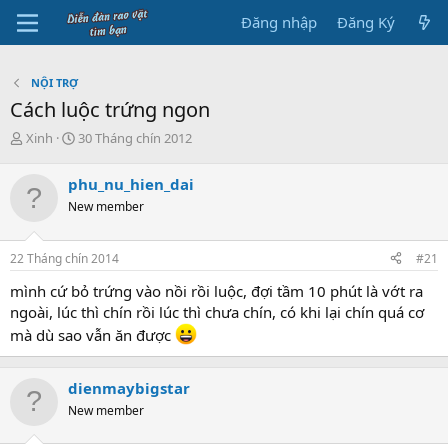
Đăng nhập
Đăng Ký
NỘI TRỢ
Cách luộc trứng ngon
B
N
Xinh
30 Tháng chín 2012
ắ
g
t
à
phu_nu_hien_dai
đ
y
New member
ầ
b
u
ắ
t
22 Tháng chín 2014
#21
đ
ầ
mình cứ bỏ trứng vào nồi rồi luộc, đợi tầm 10 phút là vớt ra
u
ngoài, lúc thì chín rồi lúc thì chưa chín, có khi lại chín quá cơ
mà dù sao vẫn ăn được
dienmaybigstar
New member