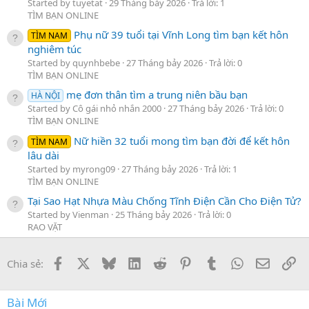
Started by tuyetat
29 Tháng bảy 2026
Trả lời: 1
TÌM BẠN ONLINE
Phụ nữ 39 tuổi tại Vĩnh Long tìm bạn kết hôn
TÌM NAM
nghiêm túc
Started by quynhbebe
27 Tháng bảy 2026
Trả lời: 0
TÌM BẠN ONLINE
mẹ đơn thân tìm a trung niên bầu bạn
HÀ NỘI
Started by Cô gái nhỏ nhắn 2000
27 Tháng bảy 2026
Trả lời: 0
TÌM BẠN ONLINE
Nữ hiền 32 tuổi mong tìm bạn đời để kết hôn
TÌM NAM
lâu dài
Started by myrong09
27 Tháng bảy 2026
Trả lời: 1
TÌM BẠN ONLINE
Tại Sao Hạt Nhựa Màu Chống Tĩnh Điện Cần Cho Điện Tử?
Started by Vienman
25 Tháng bảy 2026
Trả lời: 0
RAO VẶT
Facebook
X
Bluesky
LinkedIn
Reddit
Pinterest
Tumblr
WhatsApp
Email
Li
Chia sẻ:
Bài Mới