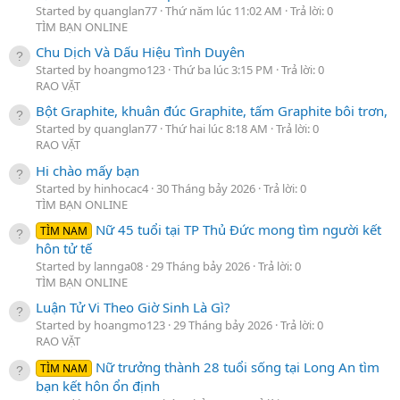
Started by quanglan77
Thứ năm lúc 11:02 AM
Trả lời: 0
TÌM BẠN ONLINE
Chu Dịch Và Dấu Hiệu Tình Duyên
Started by hoangmo123
Thứ ba lúc 3:15 PM
Trả lời: 0
RAO VẶT
Bột Graphite, khuân đúc Graphite, tấm Graphite bôi trơn,
Started by quanglan77
Thứ hai lúc 8:18 AM
Trả lời: 0
RAO VẶT
Hi chào mấy bạn
Started by hinhocac4
30 Tháng bảy 2026
Trả lời: 0
TÌM BẠN ONLINE
Nữ 45 tuổi tại TP Thủ Đức mong tìm người kết
TÌM NAM
hôn tử tế
Started by lannga08
29 Tháng bảy 2026
Trả lời: 0
TÌM BẠN ONLINE
Luận Tử Vi Theo Giờ Sinh Là Gì?
Started by hoangmo123
29 Tháng bảy 2026
Trả lời: 0
RAO VẶT
Nữ trưởng thành 28 tuổi sống tại Long An tìm
TÌM NAM
bạn kết hôn ổn định