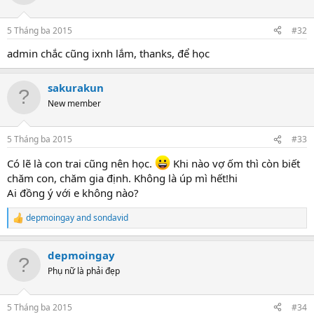
5 Tháng ba 2015
#32
admin chắc cũng ixnh lắm, thanks, để học
sakurakun
New member
5 Tháng ba 2015
#33
Có lẽ là con trai cũng nên học.
Khi nào vợ ốm thì còn biết
chăm con, chăm gia định. Không là úp mì hết!hi
Ai đồng ý với e không nào?
depmoingay
and
sondavid
R
e
a
depmoingay
c
t
Phụ nữ là phải đẹp
i
o
n
5 Tháng ba 2015
#34
s