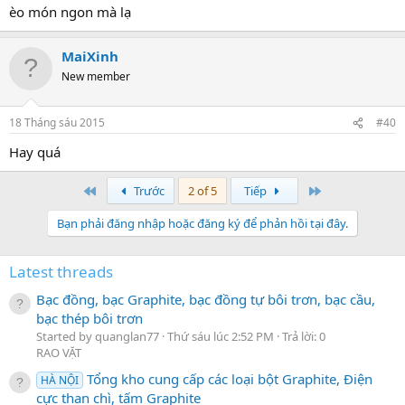
èo món ngon mà lạ
MaiXinh
New member
18 Tháng sáu 2015
#40
Hay quá
Đầu
Cuối
Trước
2 of 5
Tiếp
Bạn phải đăng nhập hoặc đăng ký để phản hồi tại đây.
Latest threads
Bạc đồng, bạc Graphite, bạc đồng tự bôi trơn, bạc cầu,
bạc thép bôi trơn
Started by quanglan77
Thứ sáu lúc 2:52 PM
Trả lời: 0
RAO VẶT
Tổng kho cung cấp các loại bột Graphite, Điện
HÀ NỘI
cực than chì, tấm Graphite