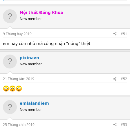
e
a
Nội thất Đăng Khoa
c
t
New member
i
o
n
9 Tháng bảy 2019
#51
s
:
em này còn nhỏ mà công nhận "nóng" thiệt
pixinavn
New member
21 Tháng tám 2019
#52
emlalandiem
New member
25 Tháng chín 2019
#53