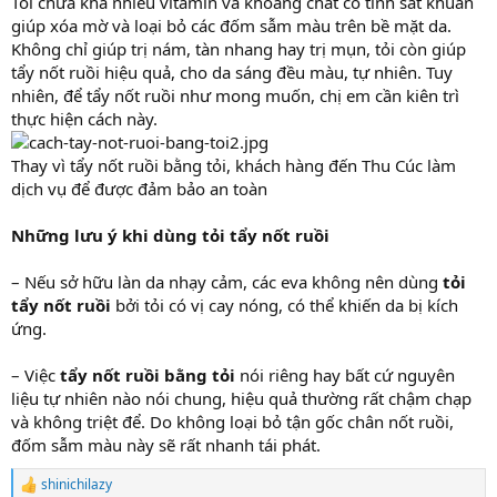
Tỏi chứa khá nhiều vitamin và khoáng chất có tính sát khuẩn
giúp xóa mờ và loại bỏ các đốm sẫm màu trên bề mặt da.
Không chỉ giúp trị nám, tàn nhang hay trị mụn, tỏi còn giúp
tẩy nốt ruồi hiệu quả, cho da sáng đều màu, tự nhiên. Tuy
nhiên, để tẩy nốt ruồi như mong muốn, chị em cần kiên trì
thực hiện cách này.
Thay vì tẩy nốt ruồi bằng tỏi, khách hàng đến Thu Cúc làm
dịch vụ để được đảm bảo an toàn
Những lưu ý khi dùng tỏi tẩy nốt ruồi
– Nếu sở hữu làn da nhạy cảm, các eva không nên dùng
tỏi
tẩy nốt ruồi
bởi tỏi có vị cay nóng, có thể khiến da bị kích
ứng.
– Việc
tẩy nốt ruồi bằng tỏi
nói riêng hay bất cứ nguyên
liệu tự nhiên nào nói chung, hiệu quả thường rất chậm chạp
và không triệt để. Do không loại bỏ tận gốc chân nốt ruồi,
đốm sẫm màu này sẽ rất nhanh tái phát.
shinichilazy
R