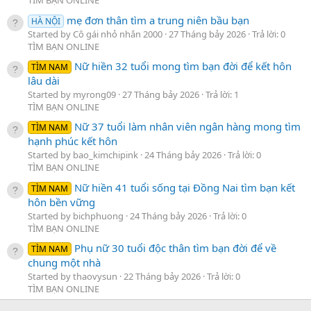
TÌM BẠN ONLINE
mẹ đơn thân tìm a trung niên bầu bạn
HÀ NỘI
Started by Cô gái nhỏ nhắn 2000
27 Tháng bảy 2026
Trả lời: 0
TÌM BẠN ONLINE
Nữ hiền 32 tuổi mong tìm bạn đời để kết hôn
TÌM NAM
lâu dài
Started by myrong09
27 Tháng bảy 2026
Trả lời: 1
TÌM BẠN ONLINE
Nữ 37 tuổi làm nhân viên ngân hàng mong tìm
TÌM NAM
hạnh phúc kết hôn
Started by bao_kimchipink
24 Tháng bảy 2026
Trả lời: 0
TÌM BẠN ONLINE
Nữ hiền 41 tuổi sống tại Đồng Nai tìm bạn kết
TÌM NAM
hôn bền vững
Started by bichphuong
24 Tháng bảy 2026
Trả lời: 0
TÌM BẠN ONLINE
Phụ nữ 30 tuổi độc thân tìm bạn đời để về
TÌM NAM
chung một nhà
Started by thaovysun
22 Tháng bảy 2026
Trả lời: 0
TÌM BẠN ONLINE