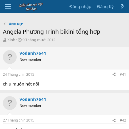
Đăng nhập
Đăng Ký
ẢNH ĐẸP
Angela Phương Trinh bikini tổng hợp
B
N
Xinh
9 Tháng mười 2012
ắ
g
t
à
vodanh7641
đ
y
New member
ầ
b
u
ắ
t
24 Tháng chín 2015
#41
đ
ầ
chịu muốn hết nổi
u
vodanh7641
New member
27 Tháng chín 2015
#42