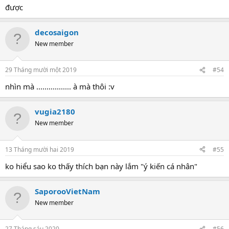
được
decosaigon
New member
29 Tháng mười một 2019
#54
nhìn mà ................. à mà thôi :v
vugia2180
New member
13 Tháng mười hai 2019
#55
ko hiểu sao ko thấy thích bạn này lắm "ý kiến cá nhân"
SaporooVietNam
New member
27 Tháng sáu 2020
#56