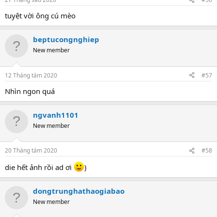
tuyệt vời ông cú mèo
beptucongnghiep
New member
12 Tháng tám 2020
#57
Nhìn ngon quá
ngvanh1101
New member
20 Tháng tám 2020
#58
die hết ảnh rồi ad ơi
)
dongtrunghathaogiabao
New member