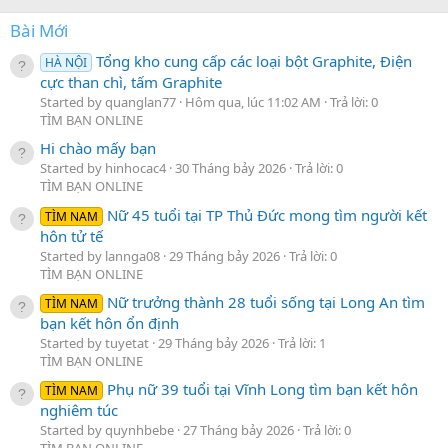
Bài Mới
Tổng kho cung cấp các loại bột Graphite, Điện
HÀ NỘI
cực than chì, tấm Graphite
Started by quanglan77
Hôm qua, lúc 11:02 AM
Trả lời: 0
TÌM BẠN ONLINE
Hi chào mấy bạn
Started by hinhocac4
30 Tháng bảy 2026
Trả lời: 0
TÌM BẠN ONLINE
Nữ 45 tuổi tại TP Thủ Đức mong tìm người kết
TÌM NAM
hôn tử tế
Started by lannga08
29 Tháng bảy 2026
Trả lời: 0
TÌM BẠN ONLINE
Nữ trưởng thành 28 tuổi sống tại Long An tìm
TÌM NAM
bạn kết hôn ổn định
Started by tuyetat
29 Tháng bảy 2026
Trả lời: 1
TÌM BẠN ONLINE
Phụ nữ 39 tuổi tại Vĩnh Long tìm bạn kết hôn
TÌM NAM
nghiêm túc
Started by quynhbebe
27 Tháng bảy 2026
Trả lời: 0