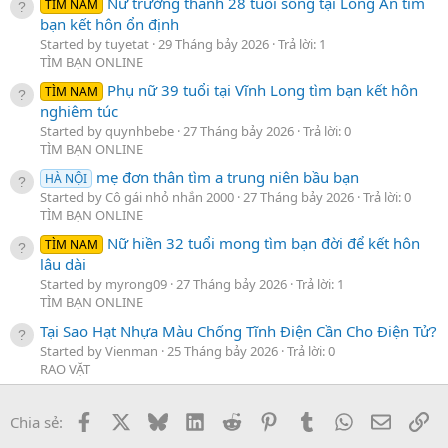
Nữ trưởng thành 28 tuổi sống tại Long An tìm
TÌM NAM
bạn kết hôn ổn định
Started by tuyetat
29 Tháng bảy 2026
Trả lời: 1
TÌM BẠN ONLINE
Phụ nữ 39 tuổi tại Vĩnh Long tìm bạn kết hôn
TÌM NAM
nghiêm túc
Started by quynhbebe
27 Tháng bảy 2026
Trả lời: 0
TÌM BẠN ONLINE
mẹ đơn thân tìm a trung niên bầu bạn
HÀ NỘI
Started by Cô gái nhỏ nhắn 2000
27 Tháng bảy 2026
Trả lời: 0
TÌM BẠN ONLINE
Nữ hiền 32 tuổi mong tìm bạn đời để kết hôn
TÌM NAM
lâu dài
Started by myrong09
27 Tháng bảy 2026
Trả lời: 1
TÌM BẠN ONLINE
Tại Sao Hạt Nhựa Màu Chống Tĩnh Điện Cần Cho Điện Tử?
Started by Vienman
25 Tháng bảy 2026
Trả lời: 0
RAO VẶT
Facebook
X
Bluesky
LinkedIn
Reddit
Pinterest
Tumblr
WhatsApp
Email
Li
Chia sẻ: