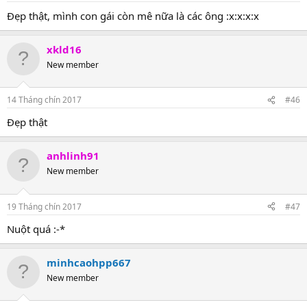
Đẹp thật, mình con gái còn mê nữa là các ông :x:x:x:x
xkld16
New member
14 Tháng chín 2017
#46
Đẹp thật
anhlinh91
New member
19 Tháng chín 2017
#47
Nuột quá :-*
minhcaohpp667
New member