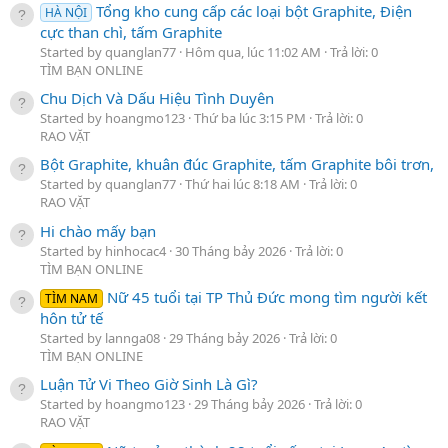
Tổng kho cung cấp các loại bột Graphite, Điện
HÀ NỘI
cực than chì, tấm Graphite
Started by quanglan77
Hôm qua, lúc 11:02 AM
Trả lời: 0
TÌM BẠN ONLINE
Chu Dịch Và Dấu Hiệu Tình Duyên
Started by hoangmo123
Thứ ba lúc 3:15 PM
Trả lời: 0
RAO VẶT
Bột Graphite, khuân đúc Graphite, tấm Graphite bôi trơn,
Started by quanglan77
Thứ hai lúc 8:18 AM
Trả lời: 0
RAO VẶT
Hi chào mấy bạn
Started by hinhocac4
30 Tháng bảy 2026
Trả lời: 0
TÌM BẠN ONLINE
Nữ 45 tuổi tại TP Thủ Đức mong tìm người kết
TÌM NAM
hôn tử tế
Started by lannga08
29 Tháng bảy 2026
Trả lời: 0
TÌM BẠN ONLINE
Luận Tử Vi Theo Giờ Sinh Là Gì?
Started by hoangmo123
29 Tháng bảy 2026
Trả lời: 0
RAO VẶT