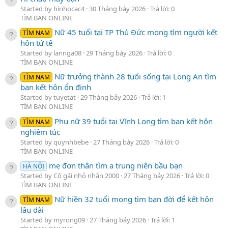
Started by hinhocac4
30 Tháng bảy 2026
Trả lời: 0
TÌM BẠN ONLINE
Nữ 45 tuổi tại TP Thủ Đức mong tìm người kết
TÌM NAM
hôn tử tế
Started by lannga08
29 Tháng bảy 2026
Trả lời: 0
TÌM BẠN ONLINE
Nữ trưởng thành 28 tuổi sống tại Long An tìm
TÌM NAM
bạn kết hôn ổn định
Started by tuyetat
29 Tháng bảy 2026
Trả lời: 1
TÌM BẠN ONLINE
Phụ nữ 39 tuổi tại Vĩnh Long tìm bạn kết hôn
TÌM NAM
nghiêm túc
Started by quynhbebe
27 Tháng bảy 2026
Trả lời: 0
TÌM BẠN ONLINE
mẹ đơn thân tìm a trung niên bầu bạn
HÀ NỘI
Started by Cô gái nhỏ nhắn 2000
27 Tháng bảy 2026
Trả lời: 0
TÌM BẠN ONLINE
Nữ hiền 32 tuổi mong tìm bạn đời để kết hôn
TÌM NAM
lâu dài
Started by myrong09
27 Tháng bảy 2026
Trả lời: 1