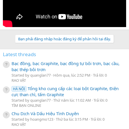
Bạn phải đăng nhập hoặc đăng ký để phản hồi tại đây.
Latest threads
Bạc đồng, bạc Graphite, bạc đồng tự bôi trơn, bạc cầu,
bạc thép bôi trơn
Started by quanglan77
Hôm qua, lúc 2:52 PM
Trả lời: 0
RAO VẶT
Tổng kho cung cấp các loại bột Graphite, Điện
HÀ NỘI
cực than chì, tấm Graphite
Started by quanglan77
Thứ năm lúc 11:02 AM
Trả lời: 0
TÌM BẠN ONLINE
Chu Dịch Và Dấu Hiệu Tình Duyên
Started by hoangmo123
Thứ ba lúc 3:15 PM
Trả lời: 0
RAO VẶT