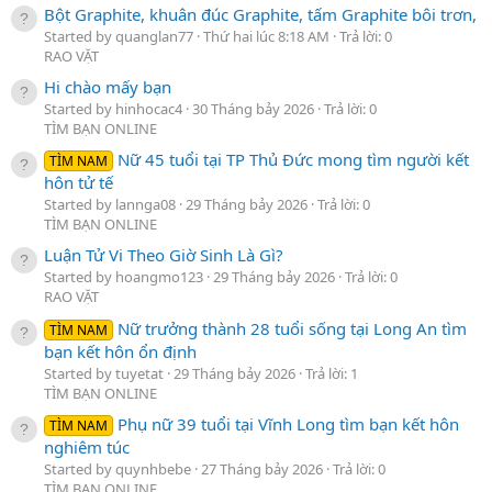
Bột Graphite, khuân đúc Graphite, tấm Graphite bôi trơn,
Started by quanglan77
Thứ hai lúc 8:18 AM
Trả lời: 0
RAO VẶT
Hi chào mấy bạn
Started by hinhocac4
30 Tháng bảy 2026
Trả lời: 0
TÌM BẠN ONLINE
Nữ 45 tuổi tại TP Thủ Đức mong tìm người kết
TÌM NAM
hôn tử tế
Started by lannga08
29 Tháng bảy 2026
Trả lời: 0
TÌM BẠN ONLINE
Luận Tử Vi Theo Giờ Sinh Là Gì?
Started by hoangmo123
29 Tháng bảy 2026
Trả lời: 0
RAO VẶT
Nữ trưởng thành 28 tuổi sống tại Long An tìm
TÌM NAM
bạn kết hôn ổn định
Started by tuyetat
29 Tháng bảy 2026
Trả lời: 1
TÌM BẠN ONLINE
Phụ nữ 39 tuổi tại Vĩnh Long tìm bạn kết hôn
TÌM NAM
nghiêm túc
Started by quynhbebe
27 Tháng bảy 2026
Trả lời: 0
TÌM BẠN ONLINE