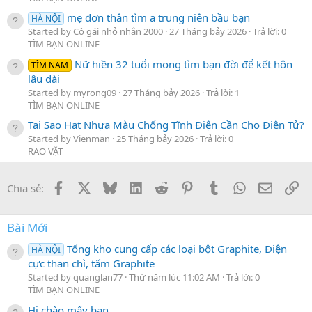
mẹ đơn thân tìm a trung niên bầu bạn
HÀ NỘI
Started by Cô gái nhỏ nhắn 2000
27 Tháng bảy 2026
Trả lời: 0
TÌM BẠN ONLINE
Nữ hiền 32 tuổi mong tìm bạn đời để kết hôn
TÌM NAM
lâu dài
Started by myrong09
27 Tháng bảy 2026
Trả lời: 1
TÌM BẠN ONLINE
Tại Sao Hạt Nhựa Màu Chống Tĩnh Điện Cần Cho Điện Tử?
Started by Vienman
25 Tháng bảy 2026
Trả lời: 0
RAO VẶT
Facebook
X
Bluesky
LinkedIn
Reddit
Pinterest
Tumblr
WhatsApp
Email
Li
Chia sẻ:
Bài Mới
Tổng kho cung cấp các loại bột Graphite, Điện
HÀ NỘI
cực than chì, tấm Graphite
Started by quanglan77
Thứ năm lúc 11:02 AM
Trả lời: 0
TÌM BẠN ONLINE
Hi chào mấy bạn