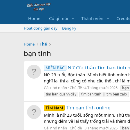
Home
Có gì mới
Thành viên
Credit
Hoạt động gần đây
Đăng ký
Home
Thẻ
bạn tình
Nữ độc thân Tìm bạn tình
MIỀN BẮC
Nữ 23 tuổi, độc thân. Mình biết tính mình 
nghĩ lại thì ai cũng có nhu cầu thôi, chỉ 
Gái nhỏ nhắn
Chủ đề
4 Tháng mười 2025
bạn
tìm
bạn
quanh đây
tìm ban
tình
tìm
bạn
zalo
Tìm bạn tình online
TÌM NAM
Mình là nữ 23 tuổi, sống một mình. Thú thậ
nhưng đêm về lại thấy trống trải và thèm đ
Gái nhỏ nhắn
Chủ đề
3 Tháng mười 2025
bạn