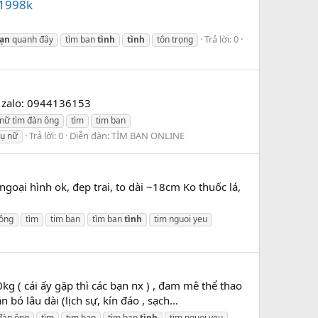
i1998k
Trả lời: 0
ạn
quanh đây
tìm ban
tình
tình
tôn trọng
i, zalo: 0944136153
nữ tìm đàn ông
tìm
tim ban
Trả lời: 0
Diễn đàn:
TÌM BẠN ONLINE
hụ nữ
i hình ok, đẹp trai, to dài ~18cm Ko thuốc lá,
 ông
tìm
tim ban
tìm ban
tình
tim nguoi yeu
g ( cái ấy gặp thì các bạn nx ) , đam mê thể thao
 lâu dài (lịch sự, kín đáo , sạch...
đàn ông
tìm
tim ban
tìm ban
tình
tim nguoi yeu