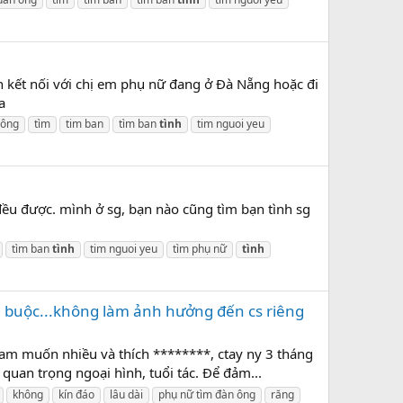
kết nối với chị em phụ nữ đang ở Đà Nẵng hoặc đi
a
 ông
tìm
tim ban
tìm ban
tình
tim nguoi yeu
u được. mình ở sg, bạn nào cũng tìm bạn tình sg
tìm ban
tình
tim nguoi yeu
tìm phụ nữ
tình
g buộc...không làm ảnh hưởng đến cs riêng
Ham muốn nhiều và thích ********, ctay ny 3 tháng
uan trọng ngoại hình, tuổi tác. Để đảm...
không
kín đáo
lâu dài
phụ nữ tìm đàn ông
răng