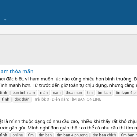
s
 nam thỏa mãn
hơi đặc biệt, vì ham muốn lúc nào cũng nhiều hơn bình thường. Đ
là mình mạnh hơn. Từ trước đến giờ toàn tự chịu đựng, nhưng càng
tình
ban tinh nam
màn
nam
thoa man
tìm
tim ban
tìm
bạn
4 p
Trả lời: 0
Diễn đàn:
TÌM BẠN ONLINE
tình
độc thân
t là mình thuộc dạng có nhu cầu cao, nhiều khi thấy rất khó chịu.
ược gần gũi. Mình nghĩ đơn giản thôi: cơ thể có nhu cầu thì tìm n
tình
online
tìm
tim ban
tìm
bạn
4 phương
tìm
bạn
chịch
tìm
bạn
m