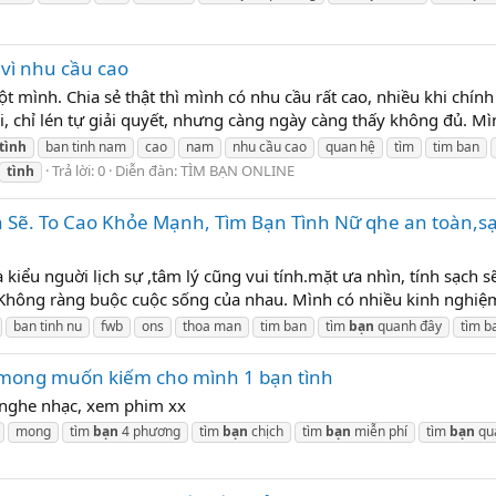
vì nhu cầu cao
 mình. Chia sẻ thật thì mình có nhu cầu rất cao, nhiều khi chín
 chỉ lén tự giải quyết, nhưng càng ngày càng thấy không đủ. Mìn
tình
ban tinh nam
cao
nam
nhu cầu cao
quan hệ
tìm
tim ban
Trả lời: 0
Diễn đàn:
TÌM BẠN ONLINE
tình
ch Sẽ. To Cao Khỏe Mạnh, Tìm Bạn Tình Nữ qhe an toàn,
à kiểu nguời lịch sự ,tâm lý cũng vui tính.mặt ưa nhìn, tính sạc
Không ràng buộc cuộc sống của nhau. Mình có nhiều kinh nghiệm 
ban tinh nu
fwb
ons
thoa man
tim ban
tìm
bạn
quanh đây
tìm 
 mong muốn kiếm cho mình 1 bạn tình
: nghe nhạc, xem phim xx
mong
tìm
bạn
4 phương
tìm
bạn
chịch
tìm
bạn
miễn phí
tìm
bạn
qu