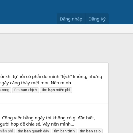
Đăng nhập
Đăng Ký
ôi khi tự hỏi có phải do mình “lệch” không, nhưng
 ngày càng thấy mệt mỏi. Nên mình...
hương
tìm
bạn
chịch
tìm
bạn
miễn phí
 Công việc hằng ngày thì không có gì đặc biệt,
gười hợp để chia sẻ. Vậy nên mình...
iễn phí
tìm
bạn
quanh đây
tìm ban
tình
tìm
bạn
zalo