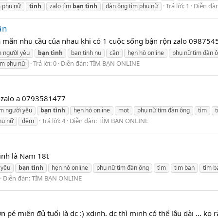
Trả lời: 1
Diễn đà
m phụ nữ
tình
zalo tìm
bạn
tình
đàn ông tìm phụ nữ
ận
a mãn nhu cầu của nhau khi có 1 cuộc sống bận rộn zalo 09875
m người yêu
bạn
tình
ban tinh nu
cần
hẹn hò online
phụ nữ tìm đàn 
Trả lời: 0
Diễn đàn:
TÌM BẠN ONLINE
ìm phụ nữ
. zalo a 0793581477
ìm người yêu
bạn
tình
hẹn hò online
mot
phụ nữ tìm đàn ông
tìm
t
Trả lời: 4
Diễn đàn:
TÌM BẠN ONLINE
hụ nữ
đệm
ình là Nam 18t
 yêu
bạn
tình
hẹn hò online
phụ nữ tìm đàn ông
tìm
tim ban
tìm 
Diễn đàn:
TÌM BẠN ONLINE
 pé miễn đủ tuổi là dc :) xdinh. dc thì minh có thể lâu dài ... ko 