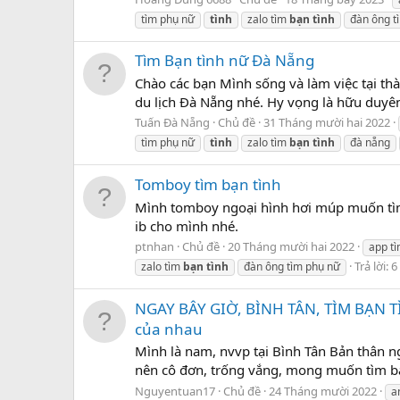
tìm phụ nữ
tình
zalo tìm
bạn
tình
đàn ông t
Tìm Bạn tình nữ Đà Nẵng
Chào các bạn Mình sống và làm việc tại t
du lịch Đà Nẵng nhé. Hy vọng là hữu duyê
Tuấn Đà Nẵng
Chủ đề
31 Tháng mười hai 2022
tìm phụ nữ
tình
zalo tìm
bạn
tình
đà nẵng
Tomboy tìm bạn tình
Mình tomboy ngoại hình hơi múp muốn tìm 
ib cho mình nhé.
ptnhan
Chủ đề
20 Tháng mười hai 2022
app t
Trả lời: 6
zalo tìm
bạn
tình
đàn ông tìm phụ nữ
NGAY BÂY GIỜ, BÌNH TÂN, TÌM BẠN TÌN
của nhau
Mình là nam, nvvp tại Bình Tân Bản thân n
nên cô đơn, trống vắng, mong muốn tìm bạn
Nguyentuan17
Chủ đề
24 Tháng mười 2022
a