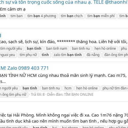
lịch sự và tôn trọng cuốc sống của nhau ạ. TELE @thaonh
. Em cảm ơn ạ
tình
tim ban
tìm
bạn
4 phương
tìm
bạn
chịch
tìm
bạn
miễn phí
tìm
b
g
, sạch sẽ, lịch sự, kín đáo, ******** thăng hoa. Liên hệ với tô
 tìm người yêu
bạn
tình
ban tinh nam
ban tinh nu
hẹn hò online
phụ 
 nguoi yeu
tìm phụ nữ
tình
zalo tìm
bạn
tình
đà nẵng
đàn ông tìm p
CM! Zalo 0989 403 771
ẠN TÌNH NỮ HCM cùng nhau thoả mãn sinh lý mạnh. Cao m75, ngoạ
s...
m người yêu
bạn
tình
ban tinh nu
hcm
hẹn hò online
phụ nữ tìm đàn
Trả lời: 8
Diễn đàn:
TÌM BẠN ONLINE
n ông tìm phụ nữ
iệc tại Hải Phòng. Mình không ngại việc đi xa. Cao 1m76 nặng 70k
 tình dục khá cao nên mình muốn tìm bạn tình , nếu hợp gu gắn bó
app tìm người yêu
bạn
tình
hai
hai phong
hẹn hò online
phụ nữ tìm 