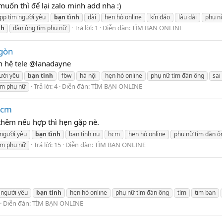
muốn thì để lại zalo minh add nha :)
pp tìm người yêu
bạn
tình
dài
hẹn hò online
kín đáo
lâu dài
phụ n
Trả lời: 1
Diễn đàn:
TÌM BẠN ONLINE
nh
đàn ông tìm phụ nữ
 gòn
iên hệ tele @lanadayne
ười yêu
bạn
tình
fbw
hà nội
hẹn hò online
phụ nữ tìm đàn ông
sai
Trả lời: 4
Diễn đàn:
TÌM BẠN ONLINE
ìm phụ nữ
hcm
thêm nếu hợp thì hẹn gặp nè.
 người yêu
bạn
tình
ban tinh nu
hcm
hẹn hò online
phụ nữ tìm đàn ô
Trả lời: 15
Diễn đàn:
TÌM BẠN ONLINE
ìm phụ nữ
 người yêu
bạn
tình
hẹn hò online
phụ nữ tìm đàn ông
tìm
tim ban
Diễn đàn:
TÌM BẠN ONLINE