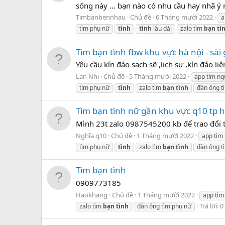
sống này ... bạn nào có nhu cầu hay nhã ý 
Timbanbennhau
Chủ đề
6 Tháng mười 2022
a
tìm phụ nữ
tình
tình
lâu dài
zalo tìm
bạn
tì
Tìm bạn tình fbw khu vực hà nội - sài
Yêu cầu kín đáo sạch sẽ ,lịch sự ,kín đáo l
Lan Nhi
Chủ đề
5 Tháng mười 2022
app tìm ng
tìm phụ nữ
tình
zalo tìm
bạn
tình
đàn ông t
Tìm bạn tình nữ gần khu vực q10 tp 
Mình 23t zalo 0987545200 kb để trao đổi 
Nghĩa q10
Chủ đề
1 Tháng mười 2022
app tìm
tìm phụ nữ
tình
zalo tìm
bạn
tình
đàn ông t
Tìm bạn tình
0909773185
Haokhang
Chủ đề
1 Tháng mười 2022
app tìm
Trả lời: 0
zalo tìm
bạn
tình
đàn ông tìm phụ nữ