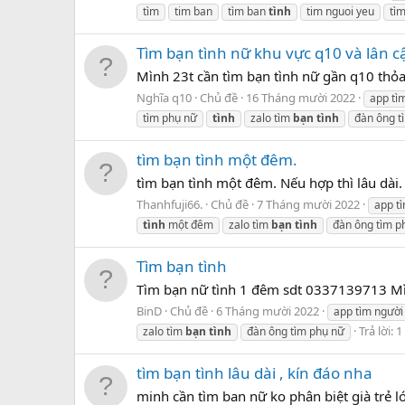
tìm
tim ban
tìm ban
tình
tim nguoi yeu
tì
Tìm bạn tình nữ khu vực q10 và lân c
Mình 23t cần tìm bạn tình nữ gần q10 thỏ
Nghĩa q10
Chủ đề
16 Tháng mười 2022
app tì
tìm phụ nữ
tình
zalo tìm
bạn
tình
đàn ông t
tìm bạn tình một đêm.
tìm bạn tình một đêm. Nếu hợp thì lâu dài
Thanhfuji66.
Chủ đề
7 Tháng mười 2022
app t
tình
một đêm
zalo tìm
bạn
tình
đàn ông tìm p
Tìm bạn tình
Tìm bạn nữ tình 1 đêm sdt 0337139713 M
BinD
Chủ đề
6 Tháng mười 2022
app tìm người
Trả lời: 1
zalo tìm
bạn
tình
đàn ông tìm phụ nữ
tìm bạn tình lâu dài , kín đáo nha
minh cần tìm ban nữ ko phân biệt già trẻ lớn