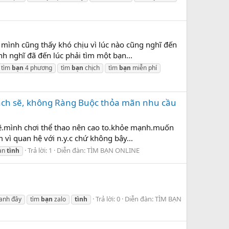
h mình cũng thấy khó chịu vì lúc nào cũng nghĩ đến
h nghĩ đã đến lúc phải tìm một bạn...
tìm
bạn
4 phương
tìm
bạn
chịch
tìm
bạn
miễn phí
sạch sẽ, không Ràng Buộc thỏa mãn nhu cầu
h sẽ.mình chơi thể thao nên cao to.khỏe mạnh.muốn
vì quan hệ với n.y.c chứ không bậy...
Trả lời: 1
Diễn đàn:
TÌM BẠN ONLINE
ban
tình
Trả lời: 0
Diễn đàn:
TÌM BẠN
anh đây
tìm
bạn
zalo
tình