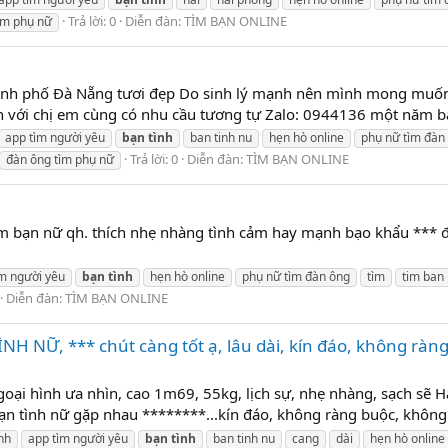
Trả lời: 0
Diễn đàn:
TÌM BẠN ONLINE
ìm phụ nữ
hành phố Đà Nẵng tươi đẹp Do sinh lý mạnh nên mình mong muốn 
n với chị em cùng có nhu cầu tương tự Zalo: 0944136 một năm b
app tìm người yêu
bạn
tình
ban tinh nu
hẹn hò online
phụ nữ tìm đàn
Trả lời: 0
Diễn đàn:
TÌM BẠN ONLINE
đàn ông tìm phụ nữ
bạn nữ qh. thích nhẹ nhàng tình cảm hay mạnh bạo khẩu *** đề
ìm người yêu
bạn
tình
hẹn hò online
phụ nữ tìm đàn ông
tìm
tim ban
Diễn đàn:
TÌM BẠN ONLINE
H NỮ, *** chút càng tốt ạ, lâu dài, kín đáo, không ràn
goại hình ưa nhìn, cao 1m69, 55kg, lịch sự, nhẹ nhàng, sạch sẽ 
 tình nữ gặp nhau ********...kín đáo, không ràng buộc, không q
nh
app tìm người yêu
bạn
tình
ban tinh nu
cang
dài
hẹn hò online