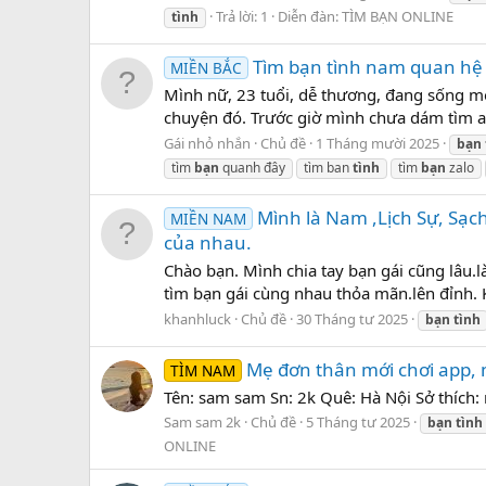
Trả lời: 1
Diễn đàn:
TÌM BẠN ONLINE
tình
Tìm bạn tình nam quan hệ 
MIỀN BẮC
Mình nữ, 23 tuổi, dễ thương, đang sống một
chuyện đó. Trước giờ mình chưa dám tìm ai,
Gái nhỏ nhắn
Chủ đề
1 Tháng mười 2025
bạn
tìm
bạn
quanh đây
tìm ban
tình
tìm
bạn
zalo
Mình là Nam ,Lịch Sự, Sạ
MIỀN NAM
của nhau.
Chào bạn. Mình chia tay bạn gái cũng lâu.l
tìm bạn gái cùng nhau thỏa mãn.lên đỉnh. 
khanhluck
Chủ đề
30 Tháng tư 2025
bạn
tình
Mẹ đơn thân mới chơi app,
TÌM NAM
Tên: sam sam Sn: 2k Quê: Hà Nội Sở thích
Sam sam 2k
Chủ đề
5 Tháng tư 2025
bạn
tình
ONLINE