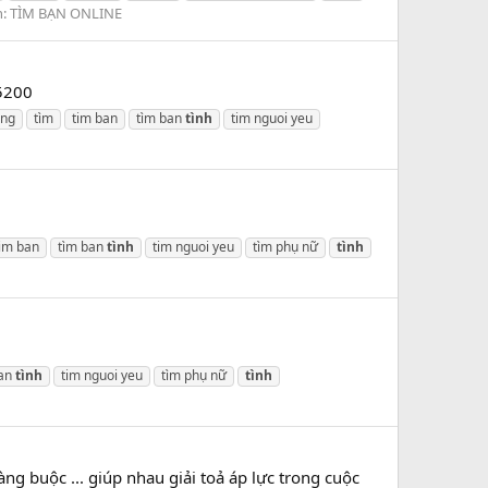
n:
TÌM BẠN ONLINE
45200
ông
tìm
tim ban
tìm ban
tình
tim nguoi yeu
im ban
tìm ban
tình
tim nguoi yeu
tìm phụ nữ
tình
ban
tình
tim nguoi yeu
tìm phụ nữ
tình
ràng buộc ... giúp nhau giải toả áp lực trong cuộc