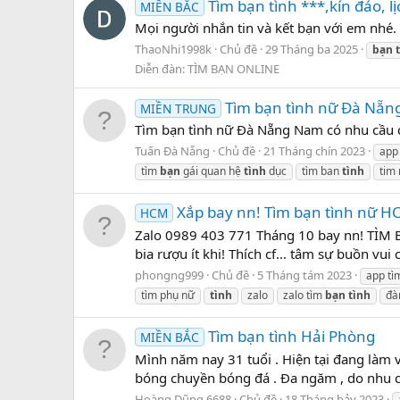
Tìm bạn tình ***,kín đáo, 
MIỀN BẮC
Mọi người nhắn tin và kết bạn với em nhé
ThaoNhi1998k
Chủ đề
29 Tháng ba 2025
bạn
Diễn đàn:
TÌM BẠN ONLINE
Tìm bạn tình nữ Đà Nẵn
MIỀN TRUNG
Tìm bạn tình nữ Đà Nẵng Nam có nhu cầu cao
Tuấn Đà Nẵng
Chủ đề
21 Tháng chín 2023
app
tìm
bạn
gái quan hệ
tình
dục
tìm ban
tình
tim
Xắp bay nn! Tìm bạn tình nữ H
HCM
Zalo 0989 403 771 Tháng 10 bay nn! TÌM B
bia rượu ít khi! Thích cf... tâm sự buồn vui c
phongng999
Chủ đề
5 Tháng tám 2023
app tì
tìm phụ nữ
tình
zalo
zalo tìm
bạn
tình
đà
Tìm bạn tình Hải Phòng
MIỀN BẮC
Mình năm nay 31 tuổi . Hiện tại đang làm v
bóng chuyền bóng đá . Đa ngăm , do nhu cầu
Hoàng Dũng 6688
Chủ đề
18 Tháng bảy 2023