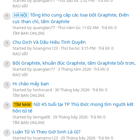
Started by quanglan77
Thứ sáu lúc 2:52 PM
Trả lời: 0
RAO VẶT
Tổng kho cung cấp các loại bột Graphite, Điện
HÀ NỘI
cực than chì, tấm Graphite
Started by quanglan77
Thứ năm lúc 11:02 AM
Trả lời: 0
TÌM BẠN ONLINE
Chu Dịch Và Dấu Hiệu Tình Duyên
Started by hoangmo123
Thứ ba lúc 3:15 PM
Trả lời: 0
RAO VẶT
Bột Graphite, khuân đúc Graphite, tấm Graphite bôi trơn,
Started by quanglan77
3 Tháng tám 2026
Trả lời: 0
RAO VẶT
Hi chào mấy bạn
Started by hinhocac4
30 Tháng bảy 2026
Trả lời: 0
TÌM BẠN ONLINE
Nữ 45 tuổi tại TP Thủ Đức mong tìm người kết
TÌM NAM
hôn tử tế
Started by lannga08
29 Tháng bảy 2026
Trả lời: 0
TÌM BẠN ONLINE
Luận Tử Vi Theo Giờ Sinh Là Gì?
Started by hoangmo123
29 Tháng bảy 2026
Trả lời: 0