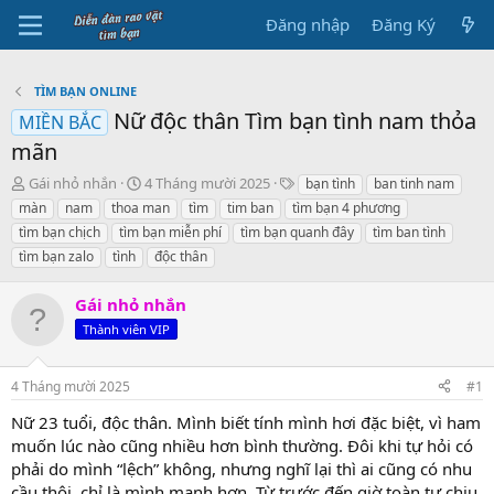
Đăng nhập
Đăng Ký
TÌM BẠN ONLINE
Nữ độc thân Tìm bạn tình nam thỏa
MIỀN BẮC
mãn
B
N
T
Gái nhỏ nhắn
4 Tháng mười 2025
bạn tình
ban tinh nam
ắ
g
h
màn
nam
thoa man
tìm
tim ban
tìm bạn 4 phương
t
à
ẻ
tìm bạn chịch
tìm bạn miễn phí
tìm bạn quanh đây
tìm ban tình
đ
y
tìm bạn zalo
tình
độc thân
ầ
b
u
ắ
t
Gái nhỏ nhắn
đ
Thành viên VIP
ầ
u
4 Tháng mười 2025
#1
Nữ 23 tuổi, độc thân. Mình biết tính mình hơi đặc biệt, vì ham
muốn lúc nào cũng nhiều hơn bình thường. Đôi khi tự hỏi có
phải do mình “lệch” không, nhưng nghĩ lại thì ai cũng có nhu
cầu thôi, chỉ là mình mạnh hơn. Từ trước đến giờ toàn tự chịu