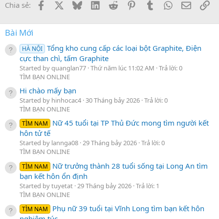
Facebook
X
Bluesky
LinkedIn
Reddit
Pinterest
Tumblr
WhatsApp
Email
Li
Chia sẻ:
Bài Mới
Tổng kho cung cấp các loại bột Graphite, Điện
HÀ NỘI
cực than chì, tấm Graphite
Started by quanglan77
Thứ năm lúc 11:02 AM
Trả lời: 0
TÌM BẠN ONLINE
Hi chào mấy bạn
Started by hinhocac4
30 Tháng bảy 2026
Trả lời: 0
TÌM BẠN ONLINE
Nữ 45 tuổi tại TP Thủ Đức mong tìm người kết
TÌM NAM
hôn tử tế
Started by lannga08
29 Tháng bảy 2026
Trả lời: 0
TÌM BẠN ONLINE
Nữ trưởng thành 28 tuổi sống tại Long An tìm
TÌM NAM
bạn kết hôn ổn định
Started by tuyetat
29 Tháng bảy 2026
Trả lời: 1
TÌM BẠN ONLINE
Phụ nữ 39 tuổi tại Vĩnh Long tìm bạn kết hôn
TÌM NAM
nghiêm túc