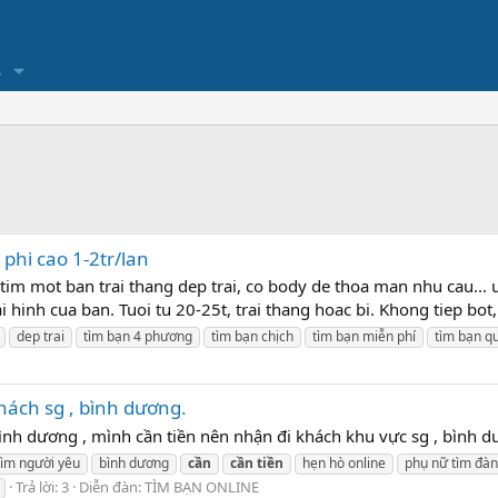
s
 phi cao 1-2tr/lan
 tim mot ban trai thang dep trai, co body de thoa man nhu cau... u
 hinh cua ban. Tuoi tu 20-25t, trai thang hoac bi. Khong tiep bot, 
dep trai
tìm bạn 4 phương
tìm bạn chịch
tìm bạn miễn phí
tìm bạn q
hách sg , bình dương.
, bình dương , mình cần tiền nên nhận đi khách khu vực sg , bình
tìm người yêu
bình dương
cần
cần
tiền
hẹn hò online
phụ nữ tìm đàn
Trả lời: 3
Diễn đàn:
TÌM BẠN ONLINE