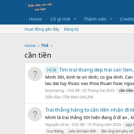
Home
Có gì mới
Thành viên
Credit
Hoạt động gần đây
Đăng ký
Home
Thẻ
cần tiền
Tìm trai thang dep trai can tien,
HCM
Minh 36t, kinh te on dinh, co gia dinh. Can
lau dai tuy thuoc vao thoa thuan hoac ngoai
boymensg
Chủ đề
25 Tháng hai 2025
cần
tiền
Diễn đàn:
TÌM BẠN ONLINE
Trai thẳng hàng to cần tiền nhận đi k
Mình là trai thẳng 30t hiện đang ở dĩ an 
Nguyên dĩ an
Chủ đề
15 Tháng tám 2023
app 
trai thằng
zalo tìm bạn tình
đàn ông tìm phụ nữ