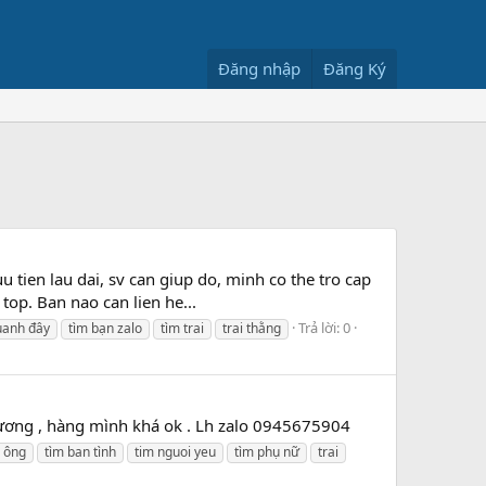
Đăng nhập
Đăng Ký
u tien lau dai, sv can giup do, minh co the tro cap
top. Ban nao can lien he...
Trả lời: 0
uanh đây
tìm bạn zalo
tìm trai
trai thằng
 dương , hàng mình khá ok . Lh zalo 0945675904
 ông
tìm ban tình
tim nguoi yeu
tìm phụ nữ
trai