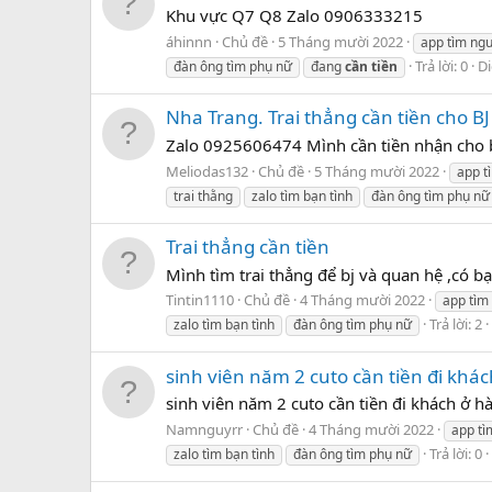
Khu vực Q7 Q8 Zalo 0906333215
áhinnn
Chủ đề
5 Tháng mười 2022
app tìm ngư
Trả lời: 0
D
đàn ông tìm phụ nữ
đang
cần
tiền
Nha Trang. Trai thẳng cần tiền cho BJ
Zalo 0925606474 Mình cần tiền nhận cho b
Meliodas132
Chủ đề
5 Tháng mười 2022
app t
trai thằng
zalo tìm bạn tình
đàn ông tìm phụ nữ
Trai thẳng cần tiền
Mình tìm trai thẳng để bj và quan hệ ,có bạn
Tintin1110
Chủ đề
4 Tháng mười 2022
app tìm
Trả lời: 2
zalo tìm bạn tình
đàn ông tìm phụ nữ
sinh viên năm 2 cuto cần tiền đi khá
sinh viên năm 2 cuto cần tiền đi khách ở 
Namnguyrr
Chủ đề
4 Tháng mười 2022
app tì
Trả lời: 0
zalo tìm bạn tình
đàn ông tìm phụ nữ