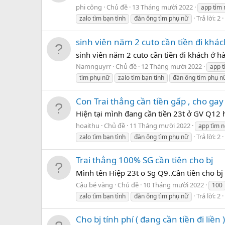
phi công
Chủ đề
13 Tháng mười 2022
app tìm 
Trả lời: 2
zalo tìm bạn tình
đàn ông tìm phụ nữ
sinh viên năm 2 cuto cần tiền đi khá
sinh viên năm 2 cuto cần tiền đi khách ở 
Namnguyrr
Chủ đề
12 Tháng mười 2022
app t
tìm phụ nữ
zalo tìm bạn tình
đàn ông tìm phụ n
Con Trai thẳng cần tiền gấp , cho gay 
Hiện tại mình đang cần tiền 23t ở GV Q12 h
hoaithu
Chủ đề
11 Tháng mười 2022
app tìm n
Trả lời: 2
zalo tìm bạn tình
đàn ông tìm phụ nữ
Trai thẳng 100% SG cần tiên cho bj
Mình tên Hiệp 23t o Sg Q9..Cần tiền cho bj
Cậu bé vàng
Chủ đề
10 Tháng mười 2022
100
Trả lời: 2
zalo tìm bạn tình
đàn ông tìm phụ nữ
Cho bj tính phí ( đang cần tiền đi liền )