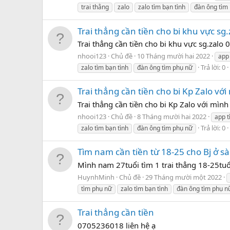
trai thằng
zalo
zalo tìm bạn tình
đàn ông tìm
Trai thẳng cần tiền cho bi khu vực s
Trai thẳng cần tiền cho bi khu vực sg.zal
nhooi123
Chủ đề
10 Tháng mười hai 2022
app
Trả lời: 0
zalo tìm bạn tình
đàn ông tìm phụ nữ
Trai thẳng cần tiền cho bi Kp Zalo v
Trai thẳng cần tiền cho bi Kp Zalo với mì
nhooi123
Chủ đề
8 Tháng mười hai 2022
app t
Trả lời: 0
zalo tìm bạn tình
đàn ông tìm phụ nữ
Tìm nam cần tiền từ 18-25 cho Bj ở sà
Mình nam 27tuổi tìm 1 trai thẳng 18-25tuổ
HuynhMinh
Chủ đề
29 Tháng mười một 2022
tìm phụ nữ
zalo tìm bạn tình
đàn ông tìm phụ n
Trai thẳng cần tiền
0705236018 liên hệ ạ