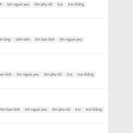
nh
tim nguoi yeu
tìm phụ nữ
trai
trai thằng
àn ông
sinh viên
tìm ban tình
tim nguoi yeu
ban tình
tim nguoi yeu
tìm phụ nữ
trai
trai thằng
tìm ban tình
tim nguoi yeu
tìm phụ nữ
trai
trai thằng