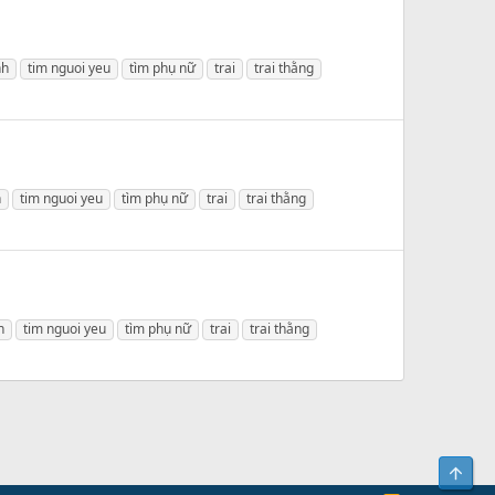
nh
tim nguoi yeu
tìm phụ nữ
trai
trai thằng
h
tim nguoi yeu
tìm phụ nữ
trai
trai thằng
h
tim nguoi yeu
tìm phụ nữ
trai
trai thằng
Bên 