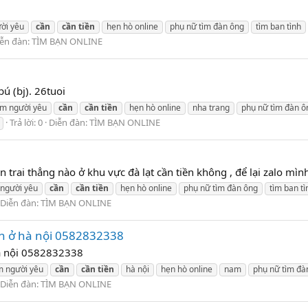
ời yêu
cần
cần
tiền
hẹn hò online
phụ nữ tìm đàn ông
tìm ban tình
iễn đàn:
TÌM BẠN ONLINE
ú (bj). 26tuoi
ìm người yêu
cần
cần
tiền
hẹn hò online
nha trang
phụ nữ tìm đàn ô
Trả lời: 0
Diễn đàn:
TÌM BẠN ONLINE
 trai thẳng nào ở khu vực đà lạt cần tiền không , để lại zalo mình l
 người yêu
cần
cần
tiền
hẹn hò online
phụ nữ tìm đàn ông
tìm ban tì
Diễn đàn:
TÌM BẠN ONLINE
ch ở hà nội 0582832338
hà nội 0582832338
m người yêu
cần
cần
tiền
hà nội
hẹn hò online
nam
phụ nữ tìm đà
Diễn đàn:
TÌM BẠN ONLINE