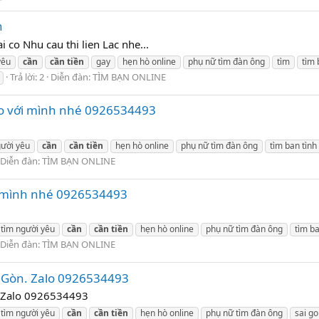
n
 co Nhu cau thi lien Lac nhe...
yêu
cần
cần
tiền
gay
hẹn hò online
phụ nữ tìm đàn ông
tìm
tìm 
Trả lời: 2
Diễn đàn:
TÌM BẠN ONLINE
alo với mình nhé 0926534493
gười yêu
cần
cần
tiền
hẹn hò online
phụ nữ tìm đàn ông
tìm ban tình
Diễn đàn:
TÌM BẠN ONLINE
ới mình nhé 0926534493
 tìm người yêu
cần
cần
tiền
hẹn hò online
phụ nữ tìm đàn ông
tìm ba
Diễn đàn:
TÌM BẠN ONLINE
ài Gòn. Zalo 0926534493
n. Zalo 0926534493
 tìm người yêu
cần
cần
tiền
hẹn hò online
phụ nữ tìm đàn ông
sai g