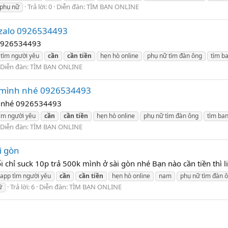
Trả lời: 0
Diễn đàn:
TÌM BẠN ONLINE
 phụ nữ
g.zalo 0926534493
o 0926534493
 tìm người yêu
cần
cần
tiền
hẹn hò online
phụ nữ tìm đàn ông
tìm ba
Diễn đàn:
TÌM BẠN ONLINE
ới mình nhé 0926534493
nh nhé 0926534493
ìm người yêu
cần
cần
tiền
hẹn hò online
phụ nữ tìm đàn ông
tìm ban
Diễn đàn:
TÌM BẠN ONLINE
i gòn
i chỉ suck 10p trả 500k mình ở sài gòn nhé Bạn nào cần tiền thì
app tìm người yêu
cần
cần
tiền
hẹn hò online
nam
phụ nữ tìm đàn 
Trả lời: 6
Diễn đàn:
TÌM BẠN ONLINE
ữ