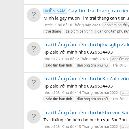
Gay Tim trai thang can tie
MIỀN NAM
Minh la gay muon Tim trai thang can tien..ai
Beele
Chủ đề
6 Tháng bảy 2023
app tìm người 
trai thằng
zalo tìm bạn tình
đàn ông tìm phụ nữ
Trai thẳng cần tiền cho bj kv sgKp Z
Kp Zalo với mình nhé 0926534493
nhooi123
Chủ đề
2 Tháng một 2023
app tìm n
Trả lời: 0
zalo tìm bạn tình
đàn ông tìm phụ nữ
Trai thẳng cần tiền cho bi Kp Zalo v
Kp Zalo với mình nhé 0926534493
nhooi123
Chủ đề
14 Tháng mười hai 2022
app
Trả lời: 0
zalo tìm bạn tình
đàn ông tìm phụ nữ
Trai thẳng cần tiền cho bi khu vực S
Trai thẳng cần tiền cho bi khu vực Sài Gò
nhooi123
Chủ đề
13 Tháng mười hai 2022
app