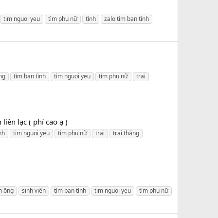
tim nguoi yeu
tìm phụ nữ
tình
zalo tìm bạn tình
ng
tìm ban tình
tim nguoi yeu
tìm phụ nữ
trai
iên lạc ( phí cao ạ )
nh
tim nguoi yeu
tìm phụ nữ
trai
trai thằng
n ông
sinh viên
tìm ban tình
tim nguoi yeu
tìm phụ nữ