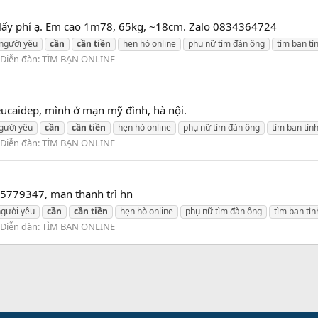
J lấy phí ạ. Em cao 1m78, 65kg, ~18cm. Zalo 0834364724
 người yêu
cần
cần
tiền
hẹn hò online
phụ nữ tìm đàn ông
tìm ban tì
Diễn đàn:
TÌM BẠN ONLINE
Yeucaidep, mình ở mạn mỹ đình, hà nội.
gười yêu
cần
cần
tiền
hẹn hò online
phụ nữ tìm đàn ông
tìm ban tìn
Diễn đàn:
TÌM BẠN ONLINE
325779347, mạn thanh trì hn
người yêu
cần
cần
tiền
hẹn hò online
phụ nữ tìm đàn ông
tìm ban tìn
Diễn đàn:
TÌM BẠN ONLINE