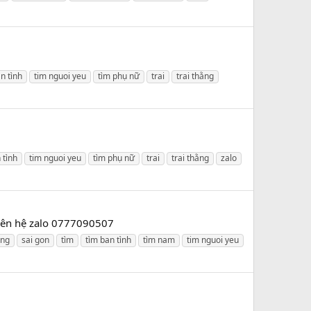
n tình
tim nguoi yeu
tìm phụ nữ
trai
trai thằng
 tình
tim nguoi yeu
tìm phụ nữ
trai
trai thằng
zalo
 liên hệ zalo 0777090507
ông
sai gon
tìm
tìm ban tình
tìm nam
tim nguoi yeu