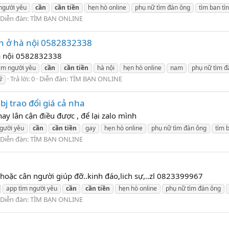
người yêu
cần
cần
tiền
hẹn hò online
phụ nữ tìm đàn ông
tìm ban tì
Diễn đàn:
TÌM BẠN ONLINE
ch ở hà nội 0582832338
hà nội 0582832338
ìm người yêu
cần
cần
tiền
hà nội
hẹn hò online
nam
phụ nữ tìm đ
Trả lời: 0
Diễn đàn:
TÌM BẠN ONLINE
ữ
bj trao đổi giá cả nha
ay lân cận điều được , để lại zalo mình
gười yêu
cần
cần
tiền
gay
hẹn hò online
phụ nữ tìm đàn ông
tìm 
Diễn đàn:
TÌM BẠN ONLINE
 hoặc cân người giúp đỡ..kinh đáo,lich sự,..zl 0823399967
app tìm người yêu
cần
cần
tiền
hẹn hò online
phụ nữ tìm đàn ông
Diễn đàn:
TÌM BẠN ONLINE