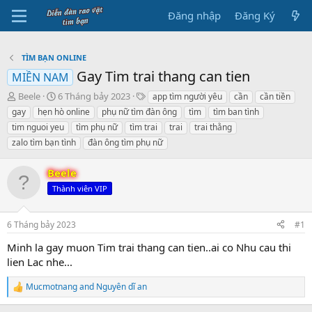
Đăng nhập
Đăng Ký
TÌM BẠN ONLINE
Gay Tim trai thang can tien
MIỀN NAM
B
N
T
Beele
6 Tháng bảy 2023
app tìm người yêu
cần
cần tiền
ắ
g
h
gay
hẹn hò online
phụ nữ tìm đàn ông
tìm
tìm ban tình
t
à
ẻ
tim nguoi yeu
tìm phụ nữ
tìm trai
trai
trai thằng
đ
y
zalo tìm bạn tình
đàn ông tìm phụ nữ
ầ
b
u
ắ
t
Beele
đ
Thành viên VIP
ầ
u
6 Tháng bảy 2023
#1
Minh la gay muon Tim trai thang can tien..ai co Nhu cau thi
lien Lac nhe...
Mucmotnang
and
Nguyên dĩ an
R
e