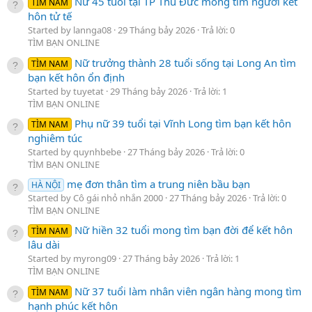
Nữ 45 tuổi tại TP Thủ Đức mong tìm người kết
TÌM NAM
hôn tử tế
Started by lannga08
29 Tháng bảy 2026
Trả lời: 0
TÌM BẠN ONLINE
Nữ trưởng thành 28 tuổi sống tại Long An tìm
TÌM NAM
bạn kết hôn ổn định
Started by tuyetat
29 Tháng bảy 2026
Trả lời: 1
TÌM BẠN ONLINE
Phụ nữ 39 tuổi tại Vĩnh Long tìm bạn kết hôn
TÌM NAM
nghiêm túc
Started by quynhbebe
27 Tháng bảy 2026
Trả lời: 0
TÌM BẠN ONLINE
mẹ đơn thân tìm a trung niên bầu bạn
HÀ NỘI
Started by Cô gái nhỏ nhắn 2000
27 Tháng bảy 2026
Trả lời: 0
TÌM BẠN ONLINE
Nữ hiền 32 tuổi mong tìm bạn đời để kết hôn
TÌM NAM
lâu dài
Started by myrong09
27 Tháng bảy 2026
Trả lời: 1
TÌM BẠN ONLINE
Nữ 37 tuổi làm nhân viên ngân hàng mong tìm
TÌM NAM
hạnh phúc kết hôn