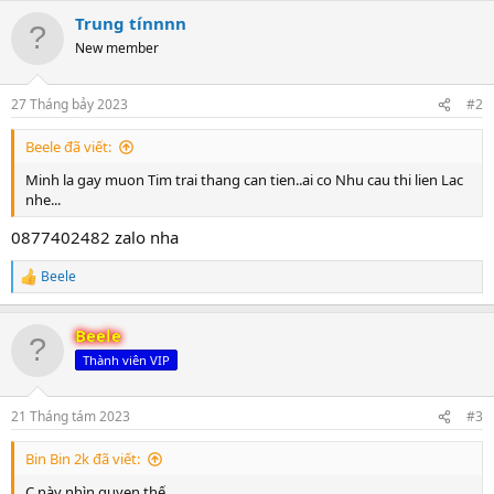
a
c
Trung tínnnn
t
New member
i
o
n
27 Tháng bảy 2023
#2
s
:
Beele đã viết:
Minh la gay muon Tim trai thang can tien..ai co Nhu cau thi lien Lac
nhe...
0877402482 zalo nha
Beele
R
e
a
Beele
c
t
Thành viên VIP
i
o
n
21 Tháng tám 2023
#3
s
:
Bin Bin 2k đã viết:
C này nhìn quyen thế