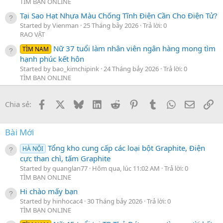
TÌM BẠN ONLINE
Tại Sao Hạt Nhựa Màu Chống Tĩnh Điện Cần Cho Điện Tử?
Started by Vienman
25 Tháng bảy 2026
Trả lời: 0
RAO VẶT
Nữ 37 tuổi làm nhân viên ngân hàng mong tìm
TÌM NAM
hạnh phúc kết hôn
Started by bao_kimchipink
24 Tháng bảy 2026
Trả lời: 0
TÌM BẠN ONLINE
Facebook
X
Bluesky
LinkedIn
Reddit
Pinterest
Tumblr
WhatsApp
Email
Li
Chia sẻ:
Bài Mới
Tổng kho cung cấp các loại bột Graphite, Điện
HÀ NỘI
cực than chì, tấm Graphite
Started by quanglan77
Hôm qua, lúc 11:02 AM
Trả lời: 0
TÌM BẠN ONLINE
Hi chào mấy bạn
Started by hinhocac4
30 Tháng bảy 2026
Trả lời: 0
TÌM BẠN ONLINE