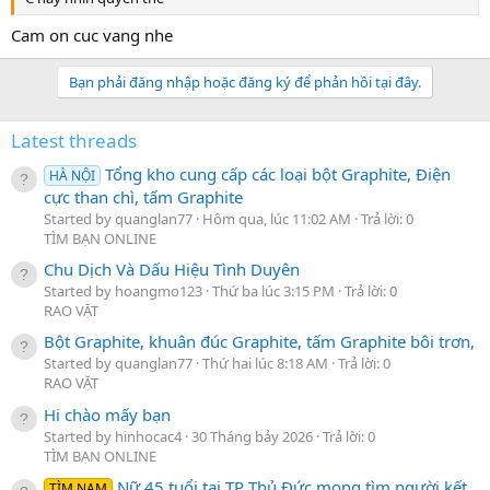
Cam on cuc vang nhe
Bạn phải đăng nhập hoặc đăng ký để phản hồi tại đây.
Latest threads
Tổng kho cung cấp các loại bột Graphite, Điện
HÀ NỘI
cực than chì, tấm Graphite
Started by quanglan77
Hôm qua, lúc 11:02 AM
Trả lời: 0
TÌM BẠN ONLINE
Chu Dịch Và Dấu Hiệu Tình Duyên
Started by hoangmo123
Thứ ba lúc 3:15 PM
Trả lời: 0
RAO VẶT
Bột Graphite, khuân đúc Graphite, tấm Graphite bôi trơn,
Started by quanglan77
Thứ hai lúc 8:18 AM
Trả lời: 0
RAO VẶT
Hi chào mấy bạn
Started by hinhocac4
30 Tháng bảy 2026
Trả lời: 0
TÌM BẠN ONLINE
Nữ 45 tuổi tại TP Thủ Đức mong tìm người kết
TÌM NAM