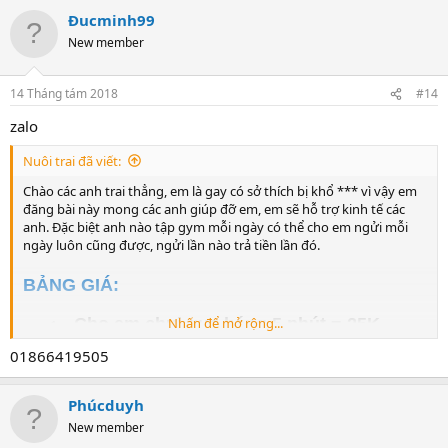
có thêm tiền thưởng, ĐẶC BIỆT:
sau khi tập
Đucminh99
gym xong mà chơi luôn sẽ có thưởng cao
New member
- Có thể làm hết hoặc tùy chọn theo ý các anh
- Mỗi ngày chỉ tiếp tối đa 2 anh
14 Tháng tám 2018
#14
YÊU CẦU:
zalo
- Trai thẳng 100%, men, đẹp, ốm hoặc gym
Nuôi trai đã viết:
(không mập), dưới 26 tuổi
Chào các anh trai thẳng, em là gay có sở thích bị khổ *** vì vậy em
- Cơ thể, quần lót, giày, vớ có mùi hôi (càng
đăng bài này mong các anh giúp đỡ em, em sẽ hỗ trợ kinh tế các
nồng nặc càng tốt)
anh. Đặc biệt anh nào tập gym mỗi ngày có thể cho em ngửi mỗi
ngày luôn cũng được, ngửi lần nào trả tiền lần đó.
LIÊN HỆ:
BẢNG GIÁ:
Để lại zalo, em sẽ add ngay.
- Cho em chui qua háng 5 phút = 25K
Nhấn để mở rộng...
- Cho em ngửi và liếm giày 5 phút = 25K
01866419505
-
Cho em n
gửi và liếm vớ 5 phút = 25K
-
Cho em n
gửi và liếm nách 5 phút = 25K
Phúcduyh
- Nhổ nước bọt cho em uống 10 lần = 25K
New member