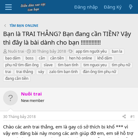
Đăng nhập
Đăng Ký
TÌM BẠN ONLINE
Bạn là TRAI THẲNG? Bạn đang cần TIỀN? Vậy
thì đây là bài dành cho bạn !!!!!!!!!!!!!
B
N
T
Nuôi trai
30 Tháng bảy 2018
app tìm người yêu
ban la
ắ
g
h
bạo dâm
boss
cần
cần tiền
hẹn hò online
khổ dâm
t
à
ẻ
phụ nữ tìm đàn ông
slave
tìm ban tình
tim nguoi yeu
tìm phụ nữ
đ
y
trai
trai thằng
váy
zalo tìm bạn tình
đàn ông tìm phụ nữ
ầ
b
đang cần tiền
u
ắ
t
đ
Nuôi trai
ầ
New member
u
30 Tháng bảy 2018
#1
Chào các anh trai thẳng, em là gay có sở thích bị khổ *** vì
vậy em đăng bài này mong các anh giúp đỡ em, em sẽ hỗ trợ