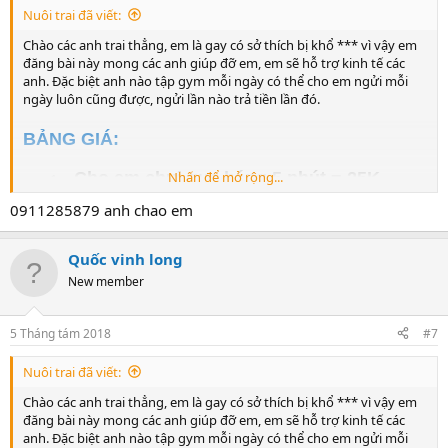
Nuôi trai đã viết:
LIÊN HỆ:
TỔNG: 500K
Chào các anh trai thẳng, em là gay có sở thích bị khổ *** vì vậy em
Để lại zalo, em sẽ add ngay.
đăng bài này mong các anh giúp đỡ em, em sẽ hỗ trợ kinh tế các
LƯU Ý:
anh. Đặc biệt anh nào tập gym mỗi ngày có thể cho em ngửi mỗi
ngày luôn cũng được, ngửi lần nào trả tiền lần đó.
- Đẹp trai, gym hoặc có mùi càng nặng thì sẽ
có thêm tiền thưởng, ĐẶC BIỆT:
sau khi tập
BẢNG GIÁ:
gym xong mà chơi luôn sẽ có thưởng cao
- Cho em chui qua háng 5 phút = 25K
Nhấn để mở rộng...
- Có thể làm hết hoặc tùy chọn theo ý các anh
- Mỗi ngày chỉ tiếp tối đa 2 anh
- Cho em ngửi và liếm giày 5 phút = 25K
0911285879 anh chao em
-
Cho em n
gửi và liếm vớ 5 phút = 25K
YÊU CẦU:
-
Cho em n
gửi và liếm nách 5 phút = 25K
Quốc vinh long
- Trai thẳng 100%, men, đẹp, ốm hoặc gym
- Nhổ nước bọt cho em uống 10 lần = 25K
New member
(không mập), dưới 26 tuổi
- Nhai thức ăn nhả ra cho em ăn = 25K
- Cơ thể, quần lót, giày, vớ có mùi hôi (càng
-
Cho em n
gửi và liếm quần lót 5 phút =
5 Tháng tám 2018
#7
nồng nặc càng tốt)
50K
Nuôi trai đã viết:
LIÊN HỆ:
-
Cho em n
gửi và liếm chân 5 phút = 50K
Chào các anh trai thẳng, em là gay có sở thích bị khổ *** vì vậy em
Để lại zalo, em sẽ add n
-
Cho em n
gửi và liếm đít 5 phút = 50K
đăng bài này mong các anh giúp đỡ em, em sẽ hỗ trợ kinh tế các
- Tát mạnh vào mặt em 50 cái = 50K
anh. Đặc biệt anh nào tập gym mỗi ngày có thể cho em ngửi mỗi