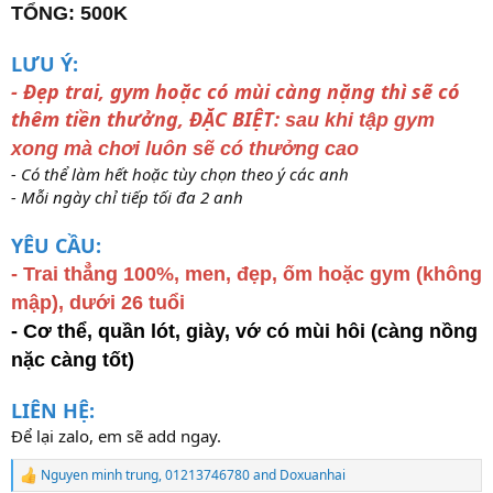
TỔNG: 500K
LƯU Ý:
- Đẹp trai, gym hoặc có mùi càng nặng thì sẽ có
thêm tiền thưởng, ĐẶC BIỆT:
sau khi tập gym
xong mà chơi luôn sẽ có thưởng cao
- Có thể làm hết hoặc tùy chọn theo ý các anh
- Mỗi ngày chỉ tiếp tối đa 2 anh
YÊU CẦU:
- Trai thẳng 100%, men, đẹp, ốm hoặc gym (không
mập), dưới 26 tuổi
- Cơ thể, quần lót, giày, vớ có mùi hôi (càng nồng
nặc càng tốt)
LIÊN HỆ:
Để lại zalo, em sẽ add ngay.
Nguyen minh trung
,
01213746780
and
Doxuanhai
R