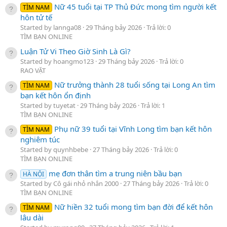
Nữ 45 tuổi tại TP Thủ Đức mong tìm người kết
TÌM NAM
hôn tử tế
Started by lannga08
29 Tháng bảy 2026
Trả lời: 0
TÌM BẠN ONLINE
Luận Tử Vi Theo Giờ Sinh Là Gì?
Started by hoangmo123
29 Tháng bảy 2026
Trả lời: 0
RAO VẶT
Nữ trưởng thành 28 tuổi sống tại Long An tìm
TÌM NAM
bạn kết hôn ổn định
Started by tuyetat
29 Tháng bảy 2026
Trả lời: 1
TÌM BẠN ONLINE
Phụ nữ 39 tuổi tại Vĩnh Long tìm bạn kết hôn
TÌM NAM
nghiêm túc
Started by quynhbebe
27 Tháng bảy 2026
Trả lời: 0
TÌM BẠN ONLINE
mẹ đơn thân tìm a trung niên bầu bạn
HÀ NỘI
Started by Cô gái nhỏ nhắn 2000
27 Tháng bảy 2026
Trả lời: 0
TÌM BẠN ONLINE
Nữ hiền 32 tuổi mong tìm bạn đời để kết hôn
TÌM NAM
lâu dài