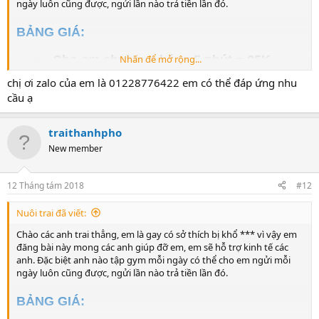
ngày luôn cũng được, ngửi lần nào trả tiền lần đó.
BẢNG GIÁ:
- Cho em chui qua háng 5 phút = 25K
Nhấn để mở rộng...
- Cho em ngửi và liếm giày 5 phút = 25K
chị ơi zalo của em là 01228776422 em có thể đáp ứng nhu
-
Cho em n
gửi và liếm vớ 5 phút = 25K
cầu ạ
-
Cho em n
gửi và liếm nách 5 phút = 25K
traithanhpho
- Nhổ nước bọt cho em uống 10 lần = 25K
New member
- Nhai thức ăn nhả ra cho em ăn = 25K
-
Cho em n
gửi và liếm quần lót 5 phút =
12 Tháng tám 2018
#12
50K
-
Cho em n
gửi và liếm chân 5 phút = 50K
Nuôi trai đã viết:
-
Cho em n
gửi và liếm đít 5 phút = 50K
Chào các anh trai thẳng, em là gay có sở thích bị khổ *** vì vậy em
- Tát mạnh vào mặt em 50 cái = 50K
đăng bài này mong các anh giúp đỡ em, em sẽ hỗ trợ kinh tế các
anh. Đặc biệt anh nào tập gym mỗi ngày có thể cho em ngửi mỗi
- Đái cho em uống = 50K
ngày luôn cũng được, ngửi lần nào trả tiền lần đó.
- Cho em uống tinh = 100K
BẢNG GIÁ:
TỔNG: 500K