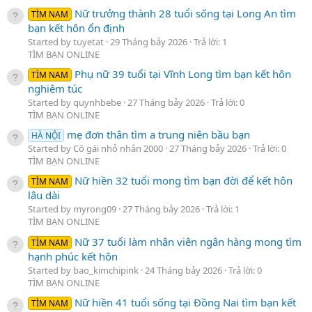
Nữ trưởng thành 28 tuổi sống tại Long An tìm
TÌM NAM
bạn kết hôn ổn định
Started by tuyetat
29 Tháng bảy 2026
Trả lời: 1
TÌM BẠN ONLINE
Phụ nữ 39 tuổi tại Vĩnh Long tìm bạn kết hôn
TÌM NAM
nghiêm túc
Started by quynhbebe
27 Tháng bảy 2026
Trả lời: 0
TÌM BẠN ONLINE
mẹ đơn thân tìm a trung niên bầu bạn
HÀ NỘI
Started by Cô gái nhỏ nhắn 2000
27 Tháng bảy 2026
Trả lời: 0
TÌM BẠN ONLINE
Nữ hiền 32 tuổi mong tìm bạn đời để kết hôn
TÌM NAM
lâu dài
Started by myrong09
27 Tháng bảy 2026
Trả lời: 1
TÌM BẠN ONLINE
Nữ 37 tuổi làm nhân viên ngân hàng mong tìm
TÌM NAM
hạnh phúc kết hôn
Started by bao_kimchipink
24 Tháng bảy 2026
Trả lời: 0
TÌM BẠN ONLINE
Nữ hiền 41 tuổi sống tại Đồng Nai tìm bạn kết
TÌM NAM