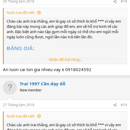
- Cho em uống tinh = 100K
20 Tháng tám 2018
#18
LIÊN HỆ:
Nuôi trai đã viết:
TỔNG: 500K
Để lại zalo, em sẽ add ngay.
Chào các anh trai thẳng, em là gay có sở thích bị khổ *** vì vậy em
LƯU Ý:
đăng bài này mong các anh giúp đỡ em, em sẽ hỗ trợ kinh tế các
anh. Đặc biệt anh nào tập gym mỗi ngày có thể cho em ngửi mỗi
- Đẹp trai, gym hoặc có mùi càng nặng thì sẽ
ngày luôn cũng được, ngửi lần nào trả tiền lần đó.
có thêm tiền thưởng, ĐẶC BIỆT:
sau khi tập
gym xong mà chơi luôn sẽ có thưởng cao
BẢNG GIÁ:
- Có thể làm hết hoặc tùy chọn theo ý các anh
- Mỗi ngày chỉ tiếp tối đa 2 anh
- Cho em chui qua háng 5 phút = 25K
Nhấn để mở rộng...
- Cho em ngửi và liếm giày 5 phút = 25K
An luon cai lon gia nhieu vay e 0918024592
YÊU CẦU:
-
Cho em n
gửi và liếm vớ 5 phút = 25K
- Trai thẳng 100%, men, đẹp, ốm hoặc gym
-
Cho em n
gửi và liếm nách 5 phút = 25K
Trai 1997 Cần dạy dỗ
(không mập), dưới 26 tuổi
- Nhổ nước bọt cho em uống 10 lần = 25K
New member
- Cơ thể, quần lót, giày, vớ có mùi hôi (càng
- Nhai thức ăn nhả ra cho em ăn = 25K
nồng nặc càng tốt)
-
Cho em n
gửi và liếm quần lót 5 phút =
27 Tháng tám 2018
#19
50K
LIÊN HỆ:
Nuôi trai đã viết:
Để lại zalo, em sẽ add ngay.
-
Cho em n
gửi và liếm chân 5 phút = 50K
Chào các anh trai thẳng, em là gay có sở thích bị khổ *** vì vậy em
-
Cho em n
gửi và liếm đít 5 phút = 50K