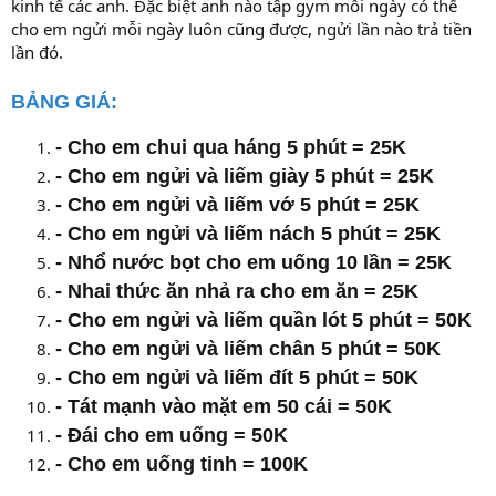
kinh tế các anh. Đặc biệt anh nào tập gym mỗi ngày có thể
cho em ngửi mỗi ngày luôn cũng được, ngửi lần nào trả tiền
lần đó.
BẢNG GIÁ:
- Cho em chui qua háng 5 phút = 25K
- Cho em ngửi và liếm giày 5 phút = 25K
-
Cho em n
gửi và liếm vớ 5 phút = 25K
-
Cho em n
gửi và liếm nách 5 phút = 25K
- Nhổ nước bọt cho em uống 10 lần = 25K
- Nhai thức ăn nhả ra cho em ăn = 25K
-
Cho em n
gửi và liếm quần lót 5 phút = 50K
-
Cho em n
gửi và liếm chân 5 phút = 50K
-
Cho em n
gửi và liếm đít 5 phút = 50K
- Tát mạnh vào mặt em 50 cái = 50K
- Đái cho em uống = 50K
- Cho em uống tinh = 100K