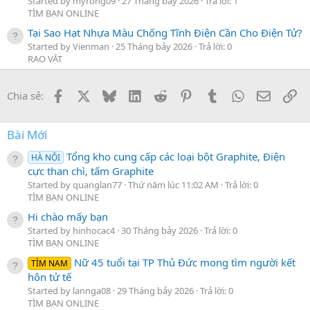
Started by myrong09
27 Tháng bảy 2026
Trả lời: 1
TÌM BẠN ONLINE
Tại Sao Hạt Nhựa Màu Chống Tĩnh Điện Cần Cho Điện Tử?
Started by Vienman
25 Tháng bảy 2026
Trả lời: 0
RAO VẶT
Facebook
X
Bluesky
LinkedIn
Reddit
Pinterest
Tumblr
WhatsApp
Email
Li
Chia sẻ:
Bài Mới
Tổng kho cung cấp các loại bột Graphite, Điện
HÀ NỘI
cực than chì, tấm Graphite
Started by quanglan77
Thứ năm lúc 11:02 AM
Trả lời: 0
TÌM BẠN ONLINE
Hi chào mấy bạn
Started by hinhocac4
30 Tháng bảy 2026
Trả lời: 0
TÌM BẠN ONLINE
Nữ 45 tuổi tại TP Thủ Đức mong tìm người kết
TÌM NAM
hôn tử tế
Started by lannga08
29 Tháng bảy 2026
Trả lời: 0
TÌM BẠN ONLINE