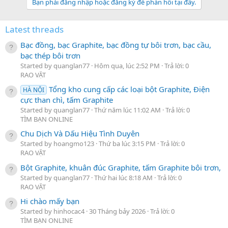
Bạn phải đăng nhập hoặc đăng ký để phản hồi tại đây.
LIÊN HỆ:
TỔNG: 500K
Để lại zalo, em sẽ add ngay.
Latest threads
LƯU Ý:
- Đẹp trai, gym hoặc có mùi càng nặng thì sẽ
Bạc đồng, bạc Graphite, bạc đồng tự bôi trơn, bạc cầu,
bạc thép bôi trơn
có thêm tiền thưởng, ĐẶC BIỆT:
sau khi tập
Started by quanglan77
Hôm qua, lúc 2:52 PM
Trả lời: 0
gym xong mà chơi luôn sẽ có thưởng cao
RAO VẶT
- Có thể làm hết hoặc tùy chọn theo ý các anh
Tổng kho cung cấp các loại bột Graphite, Điện
HÀ NỘI
- Mỗi ngày chỉ tiếp tối đa 2 anh
cực than chì, tấm Graphite
YÊU CẦU:
Started by quanglan77
Thứ năm lúc 11:02 AM
Trả lời: 0
TÌM BẠN ONLINE
- Trai thẳng 100%, men, đẹp, ốm hoặc gym
Chu Dịch Và Dấu Hiệu Tình Duyên
(không mập), dưới 26 tuổi
Started by hoangmo123
Thứ ba lúc 3:15 PM
Trả lời: 0
- Cơ thể, quần lót, giày, vớ có mùi hôi (càng
RAO VẶT
nồng nặc càng tốt)
Bột Graphite, khuân đúc Graphite, tấm Graphite bôi trơn,
Started by quanglan77
Thứ hai lúc 8:18 AM
Trả lời: 0
LIÊN HỆ:
RAO VẶT
Để lại zalo, em sẽ add ngay.
Hi chào mấy bạn
Started by hinhocac4
30 Tháng bảy 2026
Trả lời: 0
TÌM BẠN ONLINE