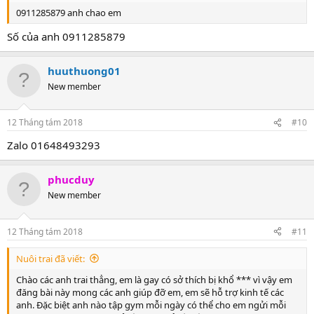
Để lại zalo, em sẽ add ngay.
0911285879 anh chao em
LƯU Ý:
Số của anh 0911285879
- Đẹp trai, gym hoặc có mùi càng nặng thì sẽ
có thêm tiền thưởng, ĐẶC BIỆT:
sau khi tập
huuthuong01
gym xong mà chơi luôn sẽ có thưởng cao
New member
- Có thể làm hết hoặc tùy chọn theo ý các anh
- Mỗi ngày chỉ tiếp tối đa 2 anh
12 Tháng tám 2018
#10
YÊU CẦU:
Zalo 01648493293
- Trai thẳng 100%, men, đẹp, ốm hoặc gym
(không mập), dưới 26 tuổi
phucduy
- Cơ thể, quần lót, giày, vớ có mùi hôi (càng
New member
nồng nặc càng tốt)
12 Tháng tám 2018
#11
LIÊN HỆ:
Để lại zalo, em sẽ add ngay.
Nuôi trai đã viết:
Chào các anh trai thẳng, em là gay có sở thích bị khổ *** vì vậy em
đăng bài này mong các anh giúp đỡ em, em sẽ hỗ trợ kinh tế các
anh. Đặc biệt anh nào tập gym mỗi ngày có thể cho em ngửi mỗi