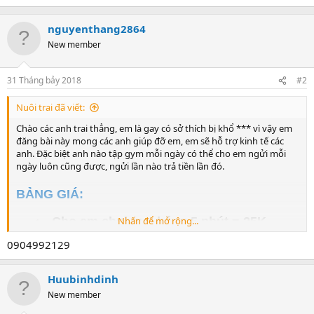
e
a
c
nguyenthang2864
t
New member
i
o
n
31 Tháng bảy 2018
#2
s
:
Nuôi trai đã viết:
Chào các anh trai thẳng, em là gay có sở thích bị khổ *** vì vậy em
đăng bài này mong các anh giúp đỡ em, em sẽ hỗ trợ kinh tế các
anh. Đặc biệt anh nào tập gym mỗi ngày có thể cho em ngửi mỗi
ngày luôn cũng được, ngửi lần nào trả tiền lần đó.
BẢNG GIÁ:
- Cho em chui qua háng 5 phút = 25K
Nhấn để mở rộng...
- Cho em ngửi và liếm giày 5 phút = 25K
0904992129
-
Cho em n
gửi và liếm vớ 5 phút = 25K
-
Cho em n
gửi và liếm nách 5 phút = 25K
Huubinhdinh
- Nhổ nước bọt cho em uống 10 lần = 25K
New member
- Nhai thức ăn nhả ra cho em ăn = 25K