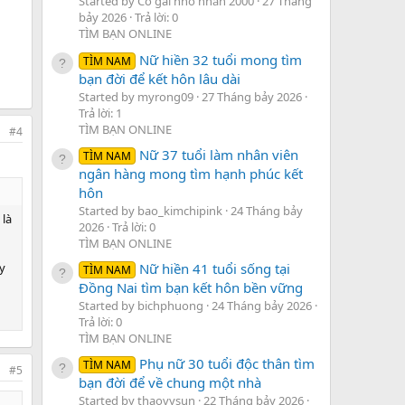
Started by Cô gái nhỏ nhắn 2000
27 Tháng
bảy 2026
Trả lời: 0
TÌM BẠN ONLINE
Nữ hiền 32 tuổi mong tìm
TÌM NAM
bạn đời để kết hôn lâu dài
Started by myrong09
27 Tháng bảy 2026
Trả lời: 1
TÌM BẠN ONLINE
#4
Nữ 37 tuổi làm nhân viên
TÌM NAM
ngân hàng mong tìm hạnh phúc kết
hôn
Started by bao_kimchipink
24 Tháng bảy
 là
2026
Trả lời: 0
TÌM BẠN ONLINE
Nữ hiền 41 tuổi sống tại
y
TÌM NAM
Đồng Nai tìm bạn kết hôn bền vững
Started by bichphuong
24 Tháng bảy 2026
Trả lời: 0
TÌM BẠN ONLINE
Phụ nữ 30 tuổi độc thân tìm
TÌM NAM
#5
bạn đời để về chung một nhà
Started by thaovysun
22 Tháng bảy 2026