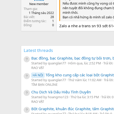
Nếu được mình cũng hy vọng có th
New member
nên tuyệt đối không đụng chạm bạn
Tham gia
mình thôi.
1 Tháng sáu 2022
Bài viết
28
Bạn có nhã hứng ib mình số zalo 
Điểm tương tác
1
Đồng
0
Zalo a nhe a trans sn 93 sdt 
Latest threads
Bạc đồng, bạc Graphite, bạc đồng tự bôi trơn, b
Started by quanglan77
Hôm qua, lúc 2:52 PM
Trả lời:
RAO VẶT
Tổng kho cung cấp các loại bột Graphit
HÀ NỘI
Started by quanglan77
Thứ năm lúc 11:02 AM
Trả lời:
TÌM BẠN ONLINE
Chu Dịch Và Dấu Hiệu Tình Duyên
Started by hoangmo123
Thứ ba lúc 3:15 PM
Trả lời: 0
RAO VẶT
Bột Graphite, khuân đúc Graphite, tấm Graphite
Started by quanglan77
Thứ hai lúc 8:18 AM
Trả lời: 0