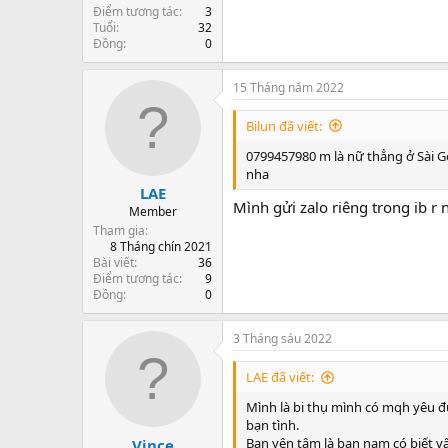
Điểm tương tác
3
Tuổi
32
Đồng
0
15 Tháng năm 2022
Bilun đã viết:
0799457980 m là nữ thẳng ở Sài Gò
nha
LAE
Mình gửi zalo riêng trong ib r 
Member
Tham gia
8 Tháng chín 2021
Bài viết
36
Điểm tương tác
9
Đồng
0
3 Tháng sáu 2022
LAE đã viết:
Mình là bi thụ mình có mqh yêu 
bạn tình.
Bạn yên tâm là bạn nam có biết vấ
Vince