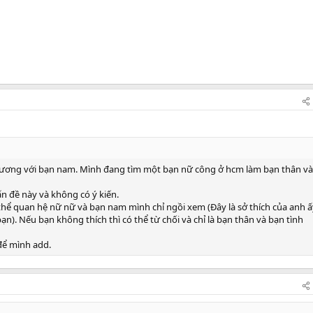
đương với bạn nam. Mình đang tìm một bạn nữ công ở hcm làm bạn thân và
n đề này và không có ý kiến.
ể quan hệ nữ nữ và bạn nam mình chỉ ngồi xem (Đây là sở thích của anh ấ
). Nếu bạn không thích thì có thể từ chối và chỉ là bạn thân và bạn tình
để mình add.