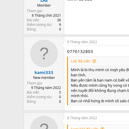
Member
Tham gia
8 Tháng chín 2021
Bài viết
36
Điểm tương tác
9
Đồng
0
9 Tháng năm 2022
0776132803
LAE đã viết:
Mình là bi thụ mình có mqh yêu 
kami333
bạn tình.
New member
Bạn yên tâm là bạn nam có biết vấ
Tham gia
Nếu được mình cũng hy vọng có th
9 Tháng năm 2022
nên tuyệt đối không đụng chạm bạn
Bài viết
5
mình thôi.
Điểm tương tác
0
Bạn có nhã hứng ib mình số zalo 
Đồng
0
9 Tháng năm 2022
kami333 đã viết: