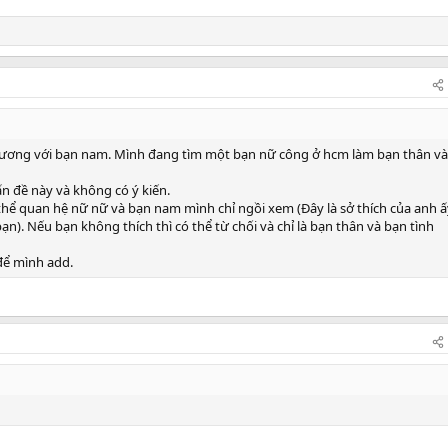
đương với bạn nam. Mình đang tìm một bạn nữ công ở hcm làm bạn thân và
n đề này và không có ý kiến.
ể quan hệ nữ nữ và bạn nam mình chỉ ngồi xem (Đây là sở thích của anh ấ
). Nếu bạn không thích thì có thể từ chối và chỉ là bạn thân và bạn tình
để mình add.