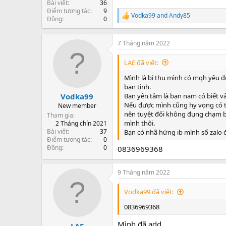
Bài viết
36
Điểm tương tác
9
Vodka99
and
Andy85
R
Đồng
0
e
a
c
7 Tháng năm 2022
t
i
LAE đã viết:
o
n
Mình là bi thụ mình có mqh yêu 
s
bạn tình.
:
Bạn yên tâm là bạn nam có biết vấ
Vodka99
Nếu được mình cũng hy vọng có th
New member
nên tuyệt đối không đụng chạm bạn
Tham gia
mình thôi.
2 Tháng chín 2021
Bài viết
37
Bạn có nhã hứng ib mình số zalo 
Điểm tương tác
0
Đồng
0
0836969368
9 Tháng năm 2022
Vodka99 đã viết:
0836969368
Mình đã add
LAE