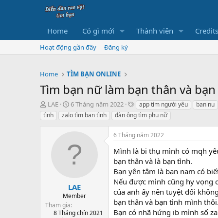
Home
Có gì mới
Thành viên
Credit
Hoạt động gần đây
Đăng ký
Home
TÌM BẠN ONLINE
Tìm bạn nữ làm bạn thân và bạn
B
N
T
LAE
6 Tháng năm 2022
app tìm người yêu
ban nu
ắ
g
h
tình
zalo tìm bạn tình
đàn ông tìm phụ nữ
t
à
ẻ
đ
y
6 Tháng năm 2022
ầ
b
u
ắ
Mình là bi thụ mình có mqh y
t
bạn thân và là bạn tình.
đ
Bạn yên tâm là bạn nam có biết
ầ
Nếu được mình cũng hy vọng có
u
LAE
của anh ấy nên tuyệt đối không
Member
bạn thân và bạn tình mình thôi
Tham gia
Bạn có nhã hứng ib mình số za
8 Tháng chín 2021