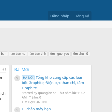
Đăng nhập
Đăng Ký
m ban
tim ban nu
tìm ban tình
tim nguoi yeu
tìm phụ nữ
Bài Mới
#1
Tổng kho cung cấp các loại
àm
HÀ NỘI
bột Graphite, Điện cực than chì, tấm
Graphite
Started by quanglan77
Thứ năm lúc 11:02
ích
AM
Trả lời: 0
à
TÌM BẠN ONLINE
Hi chào mấy bạn