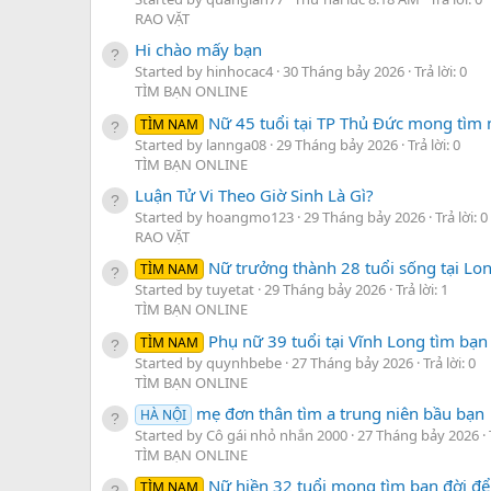
RAO VẶT
Hi chào mấy bạn
Started by hinhocac4
30 Tháng bảy 2026
Trả lời: 0
TÌM BẠN ONLINE
Nữ 45 tuổi tại TP Thủ Đức mong tìm 
TÌM NAM
Started by lannga08
29 Tháng bảy 2026
Trả lời: 0
TÌM BẠN ONLINE
Luận Tử Vi Theo Giờ Sinh Là Gì?
Started by hoangmo123
29 Tháng bảy 2026
Trả lời: 0
RAO VẶT
Nữ trưởng thành 28 tuổi sống tại Lo
TÌM NAM
Started by tuyetat
29 Tháng bảy 2026
Trả lời: 1
TÌM BẠN ONLINE
Phụ nữ 39 tuổi tại Vĩnh Long tìm bạn
TÌM NAM
Started by quynhbebe
27 Tháng bảy 2026
Trả lời: 0
TÌM BẠN ONLINE
mẹ đơn thân tìm a trung niên bầu bạn
HÀ NỘI
Started by Cô gái nhỏ nhắn 2000
27 Tháng bảy 2026
TÌM BẠN ONLINE
Nữ hiền 32 tuổi mong tìm bạn đời để 
TÌM NAM