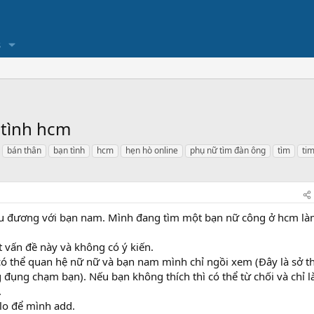
s
 tình hcm
bán thân
bạn tình
hcm
hẹn hò online
phụ nữ tìm đàn ông
tìm
ti
êu đương với bạn nam. Mình đang tìm một bạn nữ công ở hcm l
 vấn đề này và không có ý kiến.
 thể quan hệ nữ nữ và bạn nam mình chỉ ngồi xem (Đây là sở th
 đụng chạm bạn). Nếu bạn không thích thì có thể từ chối và chỉ l
.
lo để mình add.