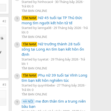
Started by hinhocac4
30 Tháng bảy 2026
Trả lời: 0
TÌM BẠN ONLINE
Nữ 45 tuổi tại TP Thủ Đức
TÌM NAM
#2
mong tìm người kết hôn tử tế
Started by lannga08
29 Tháng bảy 2026
Trả
lời: 0
TÌM BẠN ONLINE
 là
Nữ trưởng thành 28 tuổi
TÌM NAM
sống tại Long An tìm bạn kết hôn ổn
y
định
Started by tuyetat
29 Tháng bảy 2026
Trả
lời: 1
TÌM BẠN ONLINE
Phụ nữ 39 tuổi tại Vĩnh Long
TÌM NAM
tìm bạn kết hôn nghiêm túc
#3
Started by quynhbebe
27 Tháng bảy 2026
Trả lời: 0
TÌM BẠN ONLINE
mẹ đơn thân tìm a trung niên
HÀ NỘI
bầu bạn