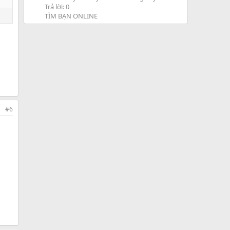
Trả lời: 0
TÌM BẠN ONLINE
#6