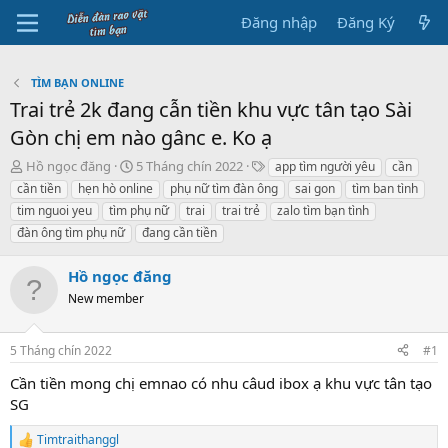
Đăng nhập
Đăng Ký
TÌM BẠN ONLINE
Trai trẻ 2k đang cẫn tiền khu vực tân tạo Sài
Gòn chị em nào gânc e. Ko ạ
B
N
T
Hồ ngọc đăng
5 Tháng chín 2022
app tìm người yêu
cần
ắ
g
h
cần tiền
hẹn hò online
phụ nữ tìm đàn ông
sai gon
tìm ban tình
t
à
ẻ
tim nguoi yeu
tìm phụ nữ
trai
trai trẻ
zalo tìm bạn tình
đ
y
đàn ông tìm phụ nữ
đang cần tiền
ầ
b
u
ắ
t
Hồ ngọc đăng
đ
New member
ầ
u
5 Tháng chín 2022
#1
Cần tiền mong chị emnao có nhu câud ibox ạ khu vực tân tạo
SG
Timtraithanggl
R