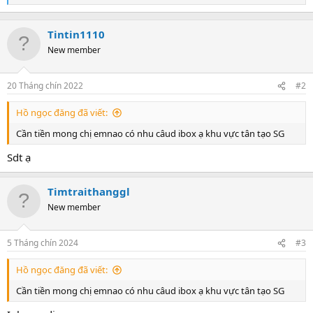
e
a
c
Tintin1110
t
New member
i
o
n
20 Tháng chín 2022
#2
s
:
Hồ ngọc đăng đã viết:
Cần tiền mong chị emnao có nhu câud ibox ạ khu vực tân tạo SG
Sdt ạ
Timtraithanggl
New member
5 Tháng chín 2024
#3
Hồ ngọc đăng đã viết:
Cần tiền mong chị emnao có nhu câud ibox ạ khu vực tân tạo SG