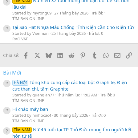
Nữ hiền 32 tuổi mong tìm bạn đời để kết hôn
TÌM NAM
lâu dài
Started by myrong09
27 Tháng bảy 2026
Trả lời: 1
TÌM BẠN ONLINE
Tại Sao Hạt Nhựa Màu Chống Tĩnh Điện Cần Cho Điện Tử?
Started by Vienman
25 Tháng bảy 2026
Trả lời: 0
RAO VẶT
Facebook
X
Bluesky
LinkedIn
Reddit
Pinterest
Tumblr
WhatsApp
Email
Li
Chia sẻ:
Bài Mới
Tổng kho cung cấp các loại bột Graphite, Điện
HÀ NỘI
cực than chì, tấm Graphite
Started by quanglan77
Thứ năm lúc 11:02 AM
Trả lời: 0
TÌM BẠN ONLINE
Hi chào mấy bạn
Started by hinhocac4
30 Tháng bảy 2026
Trả lời: 0
TÌM BẠN ONLINE
Nữ 45 tuổi tại TP Thủ Đức mong tìm người kết
TÌM NAM
hôn tử tế