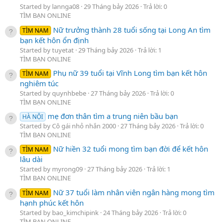
Started by lannga08
29 Tháng bảy 2026
Trả lời: 0
TÌM BẠN ONLINE
Nữ trưởng thành 28 tuổi sống tại Long An tìm
TÌM NAM
bạn kết hôn ổn định
Started by tuyetat
29 Tháng bảy 2026
Trả lời: 1
TÌM BẠN ONLINE
Phụ nữ 39 tuổi tại Vĩnh Long tìm bạn kết hôn
TÌM NAM
nghiêm túc
Started by quynhbebe
27 Tháng bảy 2026
Trả lời: 0
TÌM BẠN ONLINE
mẹ đơn thân tìm a trung niên bầu bạn
HÀ NỘI
Started by Cô gái nhỏ nhắn 2000
27 Tháng bảy 2026
Trả lời: 0
TÌM BẠN ONLINE
Nữ hiền 32 tuổi mong tìm bạn đời để kết hôn
TÌM NAM
lâu dài
Started by myrong09
27 Tháng bảy 2026
Trả lời: 1
TÌM BẠN ONLINE
Nữ 37 tuổi làm nhân viên ngân hàng mong tìm
TÌM NAM
hạnh phúc kết hôn
Started by bao_kimchipink
24 Tháng bảy 2026
Trả lời: 0
TÌM BẠN ONLINE