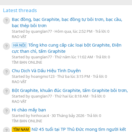
Latest threads
Bạc đồng, bạc Graphite, bạc đồng tự bôi trơn, bạc cầu,
bạc thép bôi trơn
Started by quanglan77
Hôm qua, lúc 2:52 PM
Trả lời: 0
RAO VẶT
Tổng kho cung cấp các loại bột Graphite, Điện
HÀ NỘI
cực than chì, tấm Graphite
Started by quanglan77
Thứ năm lúc 11:02 AM
Trả lời: 0
TÌM BẠN ONLINE
Chu Dịch Và Dấu Hiệu Tình Duyên
Started by hoangmo123
Thứ ba lúc 3:15 PM
Trả lời: 0
RAO VẶT
Bột Graphite, khuân đúc Graphite, tấm Graphite bôi trơn,
Started by quanglan77
Thứ hai lúc 8:18 AM
Trả lời: 0
RAO VẶT
Hi chào mấy bạn
Started by hinhocac4
30 Tháng bảy 2026
Trả lời: 0
TÌM BẠN ONLINE
Nữ 45 tuổi tại TP Thủ Đức mong tìm người kết
TÌM NAM