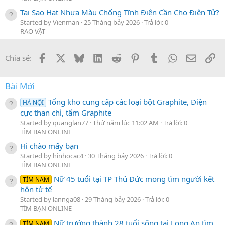
Tại Sao Hạt Nhựa Màu Chống Tĩnh Điện Cần Cho Điện Tử?
Started by Vienman
25 Tháng bảy 2026
Trả lời: 0
RAO VẶT
Facebook
X
Bluesky
LinkedIn
Reddit
Pinterest
Tumblr
WhatsApp
Email
Li
Chia sẻ:
Bài Mới
Tổng kho cung cấp các loại bột Graphite, Điện
HÀ NỘI
cực than chì, tấm Graphite
Started by quanglan77
Thứ năm lúc 11:02 AM
Trả lời: 0
TÌM BẠN ONLINE
Hi chào mấy bạn
Started by hinhocac4
30 Tháng bảy 2026
Trả lời: 0
TÌM BẠN ONLINE
Nữ 45 tuổi tại TP Thủ Đức mong tìm người kết
TÌM NAM
hôn tử tế
Started by lannga08
29 Tháng bảy 2026
Trả lời: 0
TÌM BẠN ONLINE
Nữ trưởng thành 28 tuổi sống tại Long An tìm
TÌM NAM