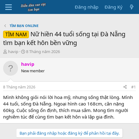
Đăng nhập
Đăng Ký
TÌM BẠN ONLINE
Nữ hiền 44 tuổi sống tại Đà Nẵng
TÌM NAM
tìm bạn kết hôn bền vững
B
N
havip
8 Tháng năm 2026
ắ
g
t
à
havip
đ
y
New member
ầ
b
u
ắ
t
8 Tháng năm 2026
#1
đ
ầ
Mình không giỏi nói lời hoa mỹ, nhưng sống thật lòng. Mình
u
44 tuổi, sống Đà Nẵng. Ngoại hình cao 168cm, cân nặng
60kg. Cuộc sống ổn định, thích mua sắm. Mong tìm người
nghiêm túc để cùng tìm bạn kết hôn và lập gia đình.
Bạn phải đăng nhập hoặc đăng ký để phản hồi tại đây.