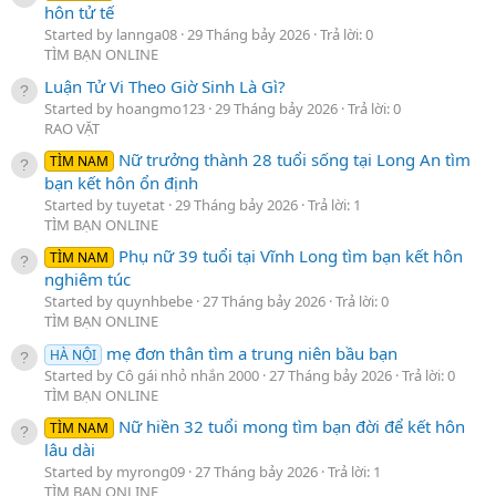
hôn tử tế
Started by lannga08
29 Tháng bảy 2026
Trả lời: 0
TÌM BẠN ONLINE
Luận Tử Vi Theo Giờ Sinh Là Gì?
Started by hoangmo123
29 Tháng bảy 2026
Trả lời: 0
RAO VẶT
Nữ trưởng thành 28 tuổi sống tại Long An tìm
TÌM NAM
bạn kết hôn ổn định
Started by tuyetat
29 Tháng bảy 2026
Trả lời: 1
TÌM BẠN ONLINE
Phụ nữ 39 tuổi tại Vĩnh Long tìm bạn kết hôn
TÌM NAM
nghiêm túc
Started by quynhbebe
27 Tháng bảy 2026
Trả lời: 0
TÌM BẠN ONLINE
mẹ đơn thân tìm a trung niên bầu bạn
HÀ NỘI
Started by Cô gái nhỏ nhắn 2000
27 Tháng bảy 2026
Trả lời: 0
TÌM BẠN ONLINE
Nữ hiền 32 tuổi mong tìm bạn đời để kết hôn
TÌM NAM
lâu dài
Started by myrong09
27 Tháng bảy 2026
Trả lời: 1
TÌM BẠN ONLINE