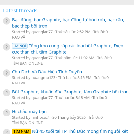
Latest threads
Bạc đồng, bạc Graphite, bạc đồng tự bôi trơn, bạc cầu,
bạc thép bôi trơn
Started by quanglan77
Thứ sáu lúc 2:52 PM
Trả lời: 0
RAO VẶT
Tổng kho cung cấp các loại bột Graphite, Điện
HÀ NỘI
cực than chì, tấm Graphite
Started by quanglan77
Thứ năm lúc 11:02 AM
Trả lời: 0
TÌM BẠN ONLINE
Chu Dịch Và Dấu Hiệu Tình Duyên
Started by hoangmo123
Thứ ba lúc 3:15 PM
Trả lời: 0
RAO VẶT
Bột Graphite, khuân đúc Graphite, tấm Graphite bôi trơn,
Started by quanglan77
Thứ hai lúc 8:18 AM
Trả lời: 0
RAO VẶT
Hi chào mấy bạn
Started by hinhocac4
30 Tháng bảy 2026
Trả lời: 0
TÌM BẠN ONLINE
Nữ 45 tuổi tại TP Thủ Đức mong tìm người kết
TÌM NAM