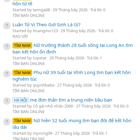
hôn tử tế
Started by lannga08
29 Tháng bảy 2026
Trả lời: 0
TÌM BẠN ONLINE
Luận Tử Vi Theo Giờ Sinh Là Gì?
Started by hoangmo123
29 Tháng bảy 2026
Trả lời: 0
RAO VẶT
Nữ trưởng thành 28 tuổi sống tại Long An tìm
TÌM NAM
bạn kết hôn ổn định
Started by tuyetat
29 Tháng bảy 2026
Trả lời: 1
TÌM BẠN ONLINE
Phụ nữ 39 tuổi tại Vĩnh Long tìm bạn kết hôn
TÌM NAM
nghiêm túc
Started by quynhbebe
27 Tháng bảy 2026
Trả lời: 0
TÌM BẠN ONLINE
mẹ đơn thân tìm a trung niên bầu bạn
HÀ NỘI
Started by Cô gái nhỏ nhắn 2000
27 Tháng bảy 2026
Trả lời: 0
TÌM BẠN ONLINE
Nữ hiền 32 tuổi mong tìm bạn đời để kết hôn
TÌM NAM
lâu dài
Started by myrong09
27 Tháng bảy 2026
Trả lời: 1
TÌM BẠN ONLINE