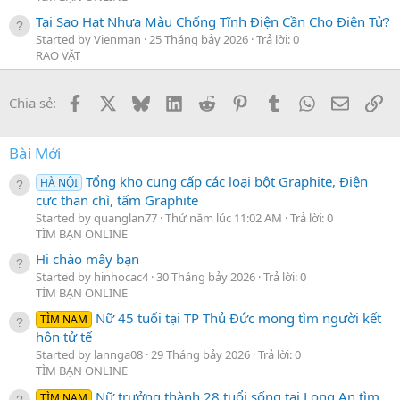
Tại Sao Hạt Nhựa Màu Chống Tĩnh Điện Cần Cho Điện Tử?
Started by Vienman
25 Tháng bảy 2026
Trả lời: 0
RAO VẶT
Facebook
X
Bluesky
LinkedIn
Reddit
Pinterest
Tumblr
WhatsApp
Email
Li
Chia sẻ:
Bài Mới
Tổng kho cung cấp các loại bột Graphite, Điện
HÀ NỘI
cực than chì, tấm Graphite
Started by quanglan77
Thứ năm lúc 11:02 AM
Trả lời: 0
TÌM BẠN ONLINE
Hi chào mấy bạn
Started by hinhocac4
30 Tháng bảy 2026
Trả lời: 0
TÌM BẠN ONLINE
Nữ 45 tuổi tại TP Thủ Đức mong tìm người kết
TÌM NAM
hôn tử tế
Started by lannga08
29 Tháng bảy 2026
Trả lời: 0
TÌM BẠN ONLINE
Nữ trưởng thành 28 tuổi sống tại Long An tìm
TÌM NAM