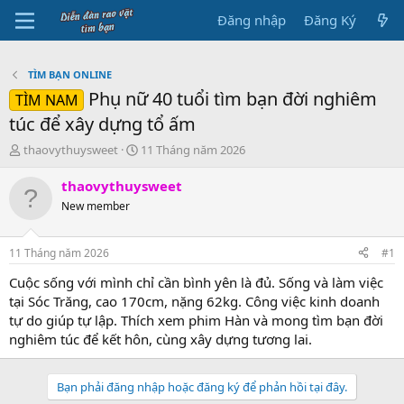
Đăng nhập
Đăng Ký
TÌM BẠN ONLINE
Phụ nữ 40 tuổi tìm bạn đời nghiêm
TÌM NAM
túc để xây dựng tổ ấm
B
N
thaovythuysweet
11 Tháng năm 2026
ắ
g
t
à
thaovythuysweet
đ
y
New member
ầ
b
u
ắ
t
11 Tháng năm 2026
#1
đ
ầ
Cuộc sống với mình chỉ cần bình yên là đủ. Sống và làm việc
u
tại Sóc Trăng, cao 170cm, nặng 62kg. Công việc kinh doanh
tự do giúp tự lập. Thích xem phim Hàn và mong tìm bạn đời
nghiêm túc để kết hôn, cùng xây dựng tương lai.
Bạn phải đăng nhập hoặc đăng ký để phản hồi tại đây.