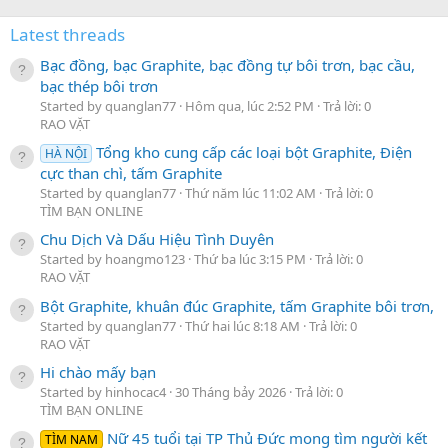
Latest threads
Bạc đồng, bạc Graphite, bạc đồng tự bôi trơn, bạc cầu,
bạc thép bôi trơn
Started by quanglan77
Hôm qua, lúc 2:52 PM
Trả lời: 0
RAO VẶT
Tổng kho cung cấp các loại bột Graphite, Điện
HÀ NỘI
cực than chì, tấm Graphite
Started by quanglan77
Thứ năm lúc 11:02 AM
Trả lời: 0
TÌM BẠN ONLINE
Chu Dịch Và Dấu Hiệu Tình Duyên
Started by hoangmo123
Thứ ba lúc 3:15 PM
Trả lời: 0
RAO VẶT
Bột Graphite, khuân đúc Graphite, tấm Graphite bôi trơn,
Started by quanglan77
Thứ hai lúc 8:18 AM
Trả lời: 0
RAO VẶT
Hi chào mấy bạn
Started by hinhocac4
30 Tháng bảy 2026
Trả lời: 0
TÌM BẠN ONLINE
Nữ 45 tuổi tại TP Thủ Đức mong tìm người kết
TÌM NAM