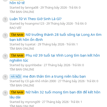
hôn tử tế
Started by lannga08
29 Tháng bảy 2026
Trả lời: 0
TÌM BẠN ONLINE
Luận Tử Vi Theo Giờ Sinh Là Gì?
Started by hoangmo123
29 Tháng bảy 2026
Trả lời: 0
RAO VẶT
Nữ trưởng thành 28 tuổi sống tại Long An tìm
TÌM NAM
bạn kết hôn ổn định
Started by tuyetat
29 Tháng bảy 2026
Trả lời: 1
TÌM BẠN ONLINE
Phụ nữ 39 tuổi tại Vĩnh Long tìm bạn kết hôn
TÌM NAM
nghiêm túc
Started by quynhbebe
27 Tháng bảy 2026
Trả lời: 0
TÌM BẠN ONLINE
mẹ đơn thân tìm a trung niên bầu bạn
HÀ NỘI
Started by Cô gái nhỏ nhắn 2000
27 Tháng bảy 2026
Trả lời: 0
TÌM BẠN ONLINE
Nữ hiền 32 tuổi mong tìm bạn đời để kết hôn
TÌM NAM
lâu dài
Started by myrong09
27 Tháng bảy 2026
Trả lời: 1
TÌM BẠN ONLINE