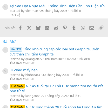
Tại Sao Hạt Nhựa Màu Chống Tĩnh Điện Cần Cho Điện Tử?
Started by Vienman
25 Tháng bảy 2026
Trả lời: 0
RAO VẶT
Facebook
X
Bluesky
LinkedIn
Reddit
Pinterest
Tumblr
WhatsApp
Email
Li
Chia sẻ:
Bài Mới
Tổng kho cung cấp các loại bột Graphite, Điện
HÀ NỘI
cực than chì, tấm Graphite
Started by quanglan77
Thứ năm lúc 11:02 AM
Trả lời: 0
TÌM BẠN ONLINE
Hi chào mấy bạn
Started by hinhocac4
30 Tháng bảy 2026
Trả lời: 0
TÌM BẠN ONLINE
Nữ 45 tuổi tại TP Thủ Đức mong tìm người kết
TÌM NAM
hôn tử tế
Started by lannga08
29 Tháng bảy 2026
Trả lời: 0
TÌM BẠN ONLINE
Nữ trưởng thành 28 tuổi sống tại Long An tìm
TÌM NAM