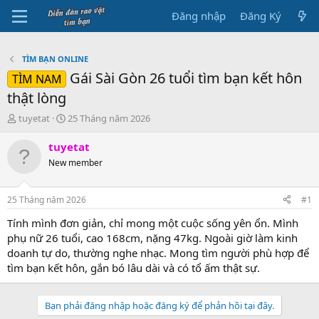
Đăng nhập
Đăng Ký
TÌM BẠN ONLINE
Gái Sài Gòn 26 tuổi tìm bạn kết hôn
TÌM NAM
thật lòng
B
N
tuyetat
25 Tháng năm 2026
ắ
g
t
à
tuyetat
đ
y
New member
ầ
b
u
ắ
t
25 Tháng năm 2026
#1
đ
ầ
Tính mình đơn giản, chỉ mong một cuộc sống yên ổn. Mình
u
phụ nữ 26 tuổi, cao 168cm, nặng 47kg. Ngoài giờ làm kinh
doanh tự do, thường nghe nhạc. Mong tìm người phù hợp để
tìm bạn kết hôn, gắn bó lâu dài và có tổ ấm thật sự.
Bạn phải đăng nhập hoặc đăng ký để phản hồi tại đây.