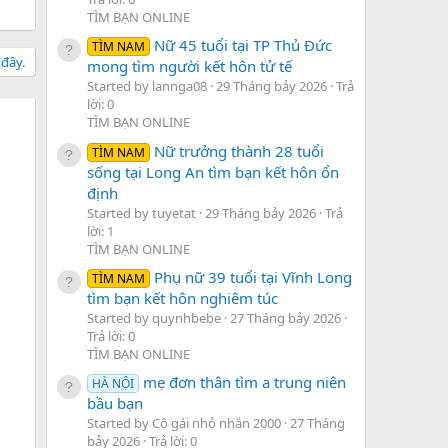
TÌM BẠN ONLINE
Nữ 45 tuổi tại TP Thủ Đức
TÌM NAM
 đây.
mong tìm người kết hôn tử tế
Started by lannga08
29 Tháng bảy 2026
Trả
lời: 0
TÌM BẠN ONLINE
Nữ trưởng thành 28 tuổi
TÌM NAM
sống tại Long An tìm bạn kết hôn ổn
định
Started by tuyetat
29 Tháng bảy 2026
Trả
lời: 1
TÌM BẠN ONLINE
Phụ nữ 39 tuổi tại Vĩnh Long
TÌM NAM
tìm bạn kết hôn nghiêm túc
Started by quynhbebe
27 Tháng bảy 2026
Trả lời: 0
TÌM BẠN ONLINE
mẹ đơn thân tìm a trung niên
HÀ NỘI
bầu bạn
Started by Cô gái nhỏ nhắn 2000
27 Tháng
bảy 2026
Trả lời: 0