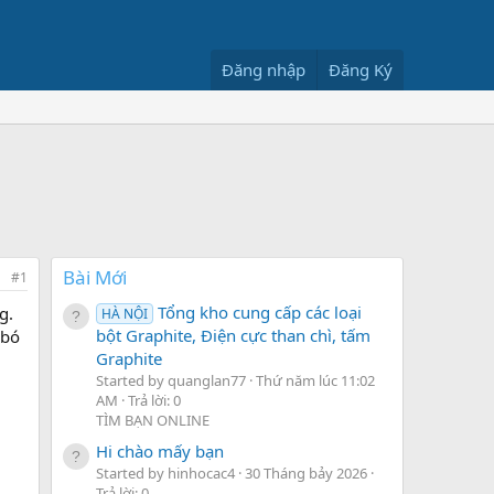
Đăng nhập
Đăng Ký
Bài Mới
#1
Tổng kho cung cấp các loại
g.
HÀ NỘI
bột Graphite, Điện cực than chì, tấm
 bó
Graphite
Started by quanglan77
Thứ năm lúc 11:02
AM
Trả lời: 0
TÌM BẠN ONLINE
Hi chào mấy bạn
Started by hinhocac4
30 Tháng bảy 2026
Trả lời: 0