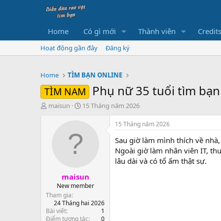
Home
Có gì mới
Thành viên
Credit
Hoạt động gần đây
Đăng ký
Home
TÌM BẠN ONLINE
Phụ nữ 35 tuổi tìm bạ
TÌM NAM
B
N
maisun
15 Tháng năm 2026
ắ
g
t
à
15 Tháng năm 2026
đ
y
Sau giờ làm mình thích về nhà
ầ
b
u
ắ
Ngoài giờ làm nhân viên IT, t
t
lâu dài và có tổ ấm thật sự.
đ
maisun
ầ
u
New member
Tham gia
24 Tháng hai 2026
Bài viết
1
Điểm tương tác
0