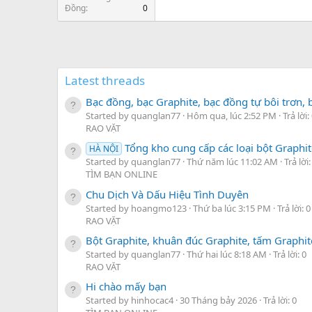
Đồng
0
Latest threads
Bạc đồng, bạc Graphite, bạc đồng tự bôi trơn, b
Started by quanglan77
Hôm qua, lúc 2:52 PM
Trả lời:
RAO VẶT
Tổng kho cung cấp các loại bột Graphit
HÀ NỘI
Started by quanglan77
Thứ năm lúc 11:02 AM
Trả lời:
TÌM BẠN ONLINE
Chu Dịch Và Dấu Hiệu Tình Duyên
Started by hoangmo123
Thứ ba lúc 3:15 PM
Trả lời: 0
RAO VẶT
Bột Graphite, khuân đúc Graphite, tấm Graphite
Started by quanglan77
Thứ hai lúc 8:18 AM
Trả lời: 0
RAO VẶT
Hi chào mấy bạn
Started by hinhocac4
30 Tháng bảy 2026
Trả lời: 0