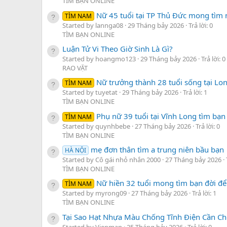
TÌM BẠN ONLINE
Nữ 45 tuổi tại TP Thủ Đức mong tìm 
TÌM NAM
Started by lannga08
29 Tháng bảy 2026
Trả lời: 0
TÌM BẠN ONLINE
Luận Tử Vi Theo Giờ Sinh Là Gì?
Started by hoangmo123
29 Tháng bảy 2026
Trả lời: 0
RAO VẶT
Nữ trưởng thành 28 tuổi sống tại Lo
TÌM NAM
Started by tuyetat
29 Tháng bảy 2026
Trả lời: 1
TÌM BẠN ONLINE
Phụ nữ 39 tuổi tại Vĩnh Long tìm bạn
TÌM NAM
Started by quynhbebe
27 Tháng bảy 2026
Trả lời: 0
TÌM BẠN ONLINE
mẹ đơn thân tìm a trung niên bầu bạn
HÀ NỘI
Started by Cô gái nhỏ nhắn 2000
27 Tháng bảy 2026
TÌM BẠN ONLINE
Nữ hiền 32 tuổi mong tìm bạn đời để 
TÌM NAM
Started by myrong09
27 Tháng bảy 2026
Trả lời: 1
TÌM BẠN ONLINE
Tại Sao Hạt Nhựa Màu Chống Tĩnh Điện Cần Ch
Started by Vienman
25 Tháng bảy 2026
Trả lời: 0